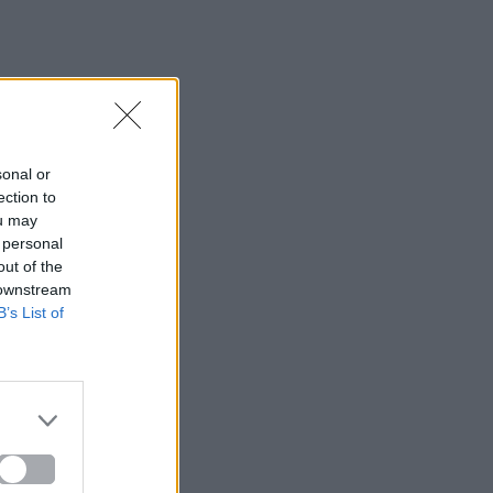
sonal or
ection to
ou may
 personal
out of the
 downstream
B’s List of