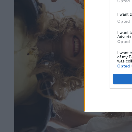
Opted 
I want t
Opted 
I want 
Advertis
Opted 
I want t
of my P
was col
Opted 