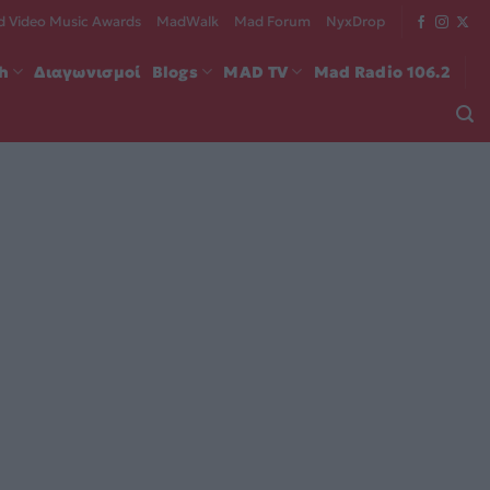
 Video Music Awards
MadWalk
Mad Forum
NyxDrop
ch
Διαγωνισμοί
Blogs
MAD TV
Mad Radio 106.2