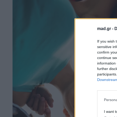
mad.gr -
D
If you wish 
sensitive in
confirm you
continue se
information 
further disc
participants
Downstream 
Persona
I want t