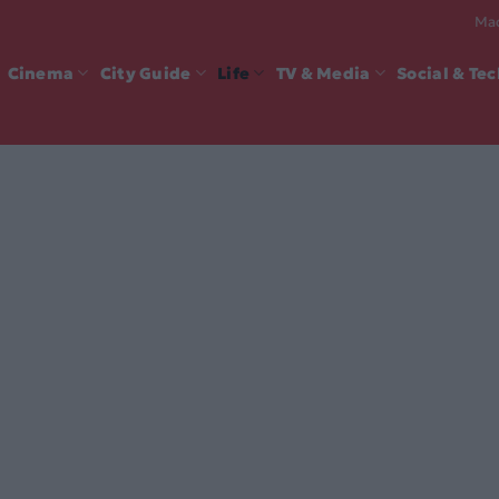
Mad
Cinema
City Guide
Life
TV & Media
Social & Te