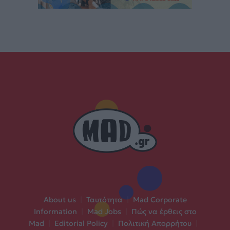
About us
|
Ταυτότητα
|
Mad Corporate
Information
|
Mad Jobs
|
Πώς να έρθεις στο
Mad
|
Editorial Policy
|
Πολιτική Απορρήτου
|