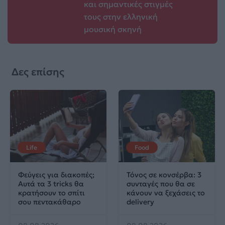
και σημαντικές στιγμές
τους στην ελληνική
μουσική σκηνή
Δες επίσης
Life
Food
Φεύγεις για διακοπές;
Τόνος σε κονσέρβα: 3
Αυτά τα 3 tricks θα
συνταγές που θα σε
κρατήσουν το σπίτι
κάνουν να ξεχάσεις το
σου πεντακάθαρο
delivery