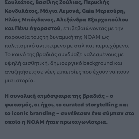
Σουλτάτος, Βασίλης Ζούλιας, Περικλής
Κονδυλάτος, Μάγια Λεμονά, Gaia Μερκούρη,
Ηλίας Μπόγδανος, Αλεξάνδρα Εξαρχοπούλου
και Πένυ Αγοραστού
, επιβεβαιώνοντας με την
παρουσία τους τη δυναμική της NOAM ως
πολιτισμικό αντικείμενο με στιλ και περιεχόμενο.
Το κοινό της βραδιάς συνδύαζε καλεσμένους με
υψηλή αισθητική, δημιουργικό background και
αναζητήσεις σε νέες εμπειρίες που έχουν να πουν
μια ιστορία.
Η συνολική ατμόσφαιρα της βραδιάς – ο
φωτισμός, οι ήχοι, το curated storytelling και
το iconic branding – συνέθεσαν ένα σύμπαν στο
οποίο η NOAM ήταν πρωταγωνίστρια.