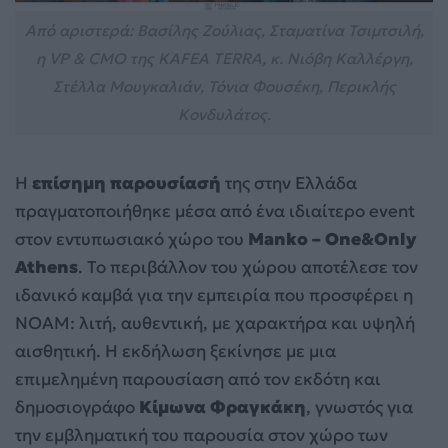
Από αριστερά: Βασίλης Ζούλιας, Σταματίνα Τσιμτσιλή,
η VP & CMO της KAFEA TERRA, κ. Νιόβη Καλλέργη,
Στέλλα Μουγκαλιάν, Τόνια Φουσέκη, Περικλής
Κονδυλάτος.
Η
επίσημη παρουσίασή
της στην Ελλάδα
πραγματοποιήθηκε μέσα από ένα ιδιαίτερο event
στον εντυπωσιακό χώρο του
Manko – One&Only
Athens
. Το περιβάλλον του χώρου αποτέλεσε τον
ιδανικό καμβά για την εμπειρία που προσφέρει η
NOAM: λιτή, αυθεντική, με χαρακτήρα και υψηλή
αισθητική. Η εκδήλωση ξεκίνησε με μια
επιμελημένη παρουσίαση από τον εκδότη και
δημοσιογράφο
Κίμωνα Φραγκάκη
, γνωστός για
την εμβληματική του παρουσία στον χώρο των