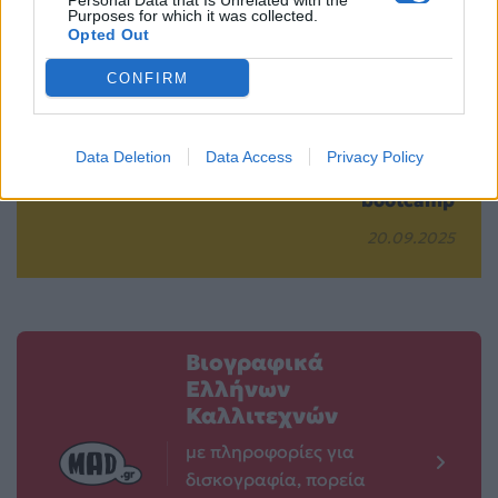
Personal Data that Is Unrelated with the
Purposes for which it was collected.
Opted Out
ΗΘΕ 2025: Όλα τα
Το GNTM έκανε
CONFIRM
fashion looks που
πρεμιέρα – Οι
είδαμε πάνω στο
αλλαγές και οι
stage
παίκτες που
Data Deletion
Data Access
Privacy Policy
πέρασαν στο
20.09.2025
bootcamp
20.09.2025
Βιογραφικά
Ελλήνων
Καλλιτεχνών
με πληροφορίες για
δισκογραφία, πορεία