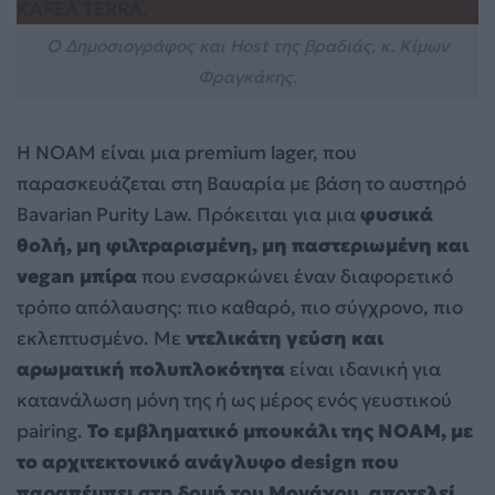
Ο Δημοσιογράφος και Host της βραδιάς, κ. Κίμων
Φραγκάκης.
Η NOAM είναι μια premium lager, που
παρασκευάζεται στη Βαυαρία με βάση το αυστηρό
Bavarian Purity Law. Πρόκειται για μια
φυσικά
θολή, μη φιλτραρισμένη, μη παστεριωμένη και
vegan μπίρα
που ενσαρκώνει έναν διαφορετικό
τρόπο απόλαυσης: πιο καθαρό, πιο σύγχρονο, πιο
εκλεπτυσμένο. Με
ντελικάτη γεύση και
αρωματική πολυπλοκότητα
είναι ιδανική για
κατανάλωση μόνη της ή ως μέρος ενός γευστικού
pairing.
Το εμβληματικό μπουκάλι της NOAM, με
το αρχιτεκτονικό ανάγλυφο design που
παραπέμπει στη δομή του Μονάχου, αποτελεί