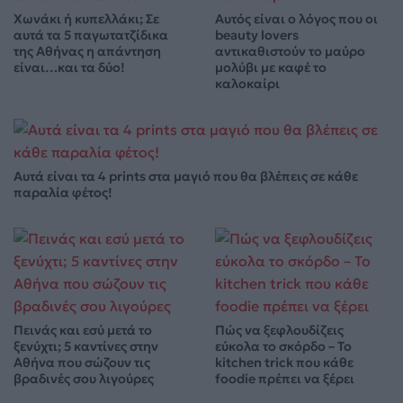
Χωνάκι ή κυπελλάκι; Σε
Αυτός είναι ο λόγος που οι
αυτά τα 5 παγωτατζίδικα
beauty lovers
της Αθήνας η απάντηση
αντικαθιστούν το μαύρο
είναι…και τα δύο!
μολύβι με καφέ το
καλοκαίρι
Αυτά είναι τα 4 prints στα μαγιό που θα βλέπεις σε κάθε
παραλία φέτος!
Πεινάς και εσύ μετά το
Πώς να ξεφλουδίζεις
ξενύχτι; 5 καντίνες στην
εύκολα το σκόρδο – Το
Αθήνα που σώζουν τις
kitchen trick που κάθε
βραδινές σου λιγούρες
foodie πρέπει να ξέρει