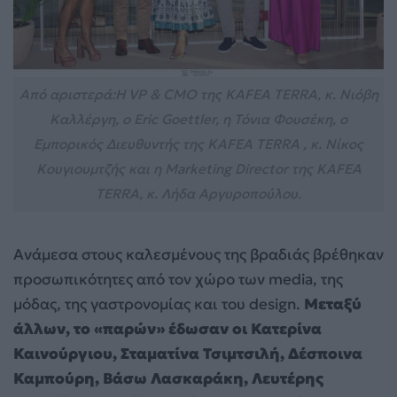
Από αριστερά:Η VP & CMO της KAFEA TERRA, κ. Νιόβη
Καλλέργη, ο Eric Goettler, η Τόνια Φουσέκη, ο
Εμπορικός Διευθυντής της KAFEA TERRA , κ. Νίκος
Κουγιουμτζής και η Marketing Director της KAFEA
TERRA, κ. Λήδα Αργυροπούλου.
Ανάμεσα στους καλεσμένους της βραδιάς βρέθηκαν
προσωπικότητες από τον χώρο των media, της
μόδας, της γαστρονομίας και του design.
Μεταξύ
άλλων, το «παρών» έδωσαν οι Κατερίνα
Καινούργιου, Σταματίνα Τσιμτσιλή, Δέσποινα
Καμπούρη, Βάσω Λασκαράκη, Λευτέρης