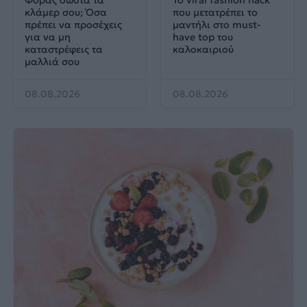
Φοράς σωστά τα
Το viral fashion hack
κλάμερ σου; Όσα
που μετατρέπει το
πρέπει να προσέχεις
μαντήλι στο must-
για να μη
have top του
καταστρέφεις τα
καλοκαιριού
μαλλιά σου
08.08.2026
08.08.2026