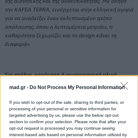
της αισθητικής και της αυθεντικότητας
. Με οδηγό
την
KAFEA
TERRA
, εισέρχεται στην ελληνική αγορά
για να αναδείξει έναν εκλεπτυσμένο τρόπο
απόλαυσης, όπου η λεπτομέρεια μετράει, η
καθαρότητα ξεχωρίζει και το
design
κάνει τη
διαφορά».
Για σχόλια, μηνύματα ή φωτογραφικό υλικό
σχετικά με το
Mad.gr
, επισκεφτείτε μας στο
mad.gr -
Do Not Process My Personal Information
Facebook
, επικοινωνήστε μέσω
Twitter
ή
ακολουθήστε μας στο
Instagram
.
If you wish to opt-out of the sale, sharing to third parties, or
processing of your personal or sensitive information for
KAFEA TERRA
NOAM
premium lager
vegan μπίρα
μπίρα
targeted advertising by us, please use the below opt-out
section to confirm your selection. Please note that after your
Ακολουθήστε το
opt-out request is processed you may continue seeing
Mad.gr στο Google
interest-based ads based on personal information utilized by