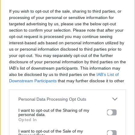
ΓΙΑ ΤΟ ΑΣΦΑΛΕΣ
παρουσιαστριών,
If you wish to opt-out of the sale, sharing to third parties, or
ΣΕΞ
ηθοποιών και
processing of your personal or sensitive information for
τραγουδιστών
targeted advertising by us, please use the below opt-out
20.11.2015
section to confirm your selection. Please note that after your
20.11.2015
opt-out request is processed you may continue seeing
interest-based ads based on personal information utilized by
us or personal information disclosed to third parties prior to
your opt-out. You may separately opt-out of the further
disclosure of your personal information by third parties on the
Βιογραφικά
IAB’s list of downstream participants. This information may
Ελλήνων
also be disclosed by us to third parties on the
IAB’s List of
Καλλιτεχνών
Downstream Participants
that may further disclose it to other
third parties.
με πληροφορίες για
δισκογραφία, πορεία
Personal Data Processing Opt Outs
και σημαντικές στιγμές
I want to opt-out of the Sharing of my
τους στην ελληνική
personal data.
Opted In
μουσική σκηνή
I want to opt-out of the Sale of my