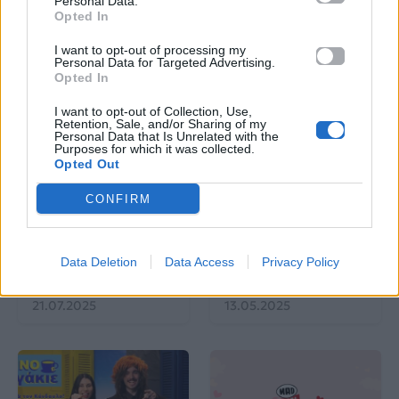
Personal Data.
Opted In
Δες επίσης
I want to opt-out of processing my
Personal Data for Targeted Advertising.
Opted In
I want to opt-out of Collection, Use,
Retention, Sale, and/or Sharing of my
Personal Data that Is Unrelated with the
Purposes for which it was collected.
Opted Out
MAD TV
Life
CONFIRM
WATERBLOOM: Η νέα
ΠΡΩΙΝΟ Chaγάκιε: Η
δροσερή εκπομπή του
συνέντευξη που θα
Mad Viral που στάζει
μείνει αξέχαστη στον
Data Deletion
Data Access
Privacy Policy
γέλιο
@tsioras_aj
21.07.2025
13.05.2025