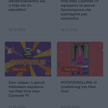
‪@KaterinaVlachou‬ και
Viral στην Cosmote TV
η Λίζα στο 2ο
αφιερώνει τα φετινά
επεισόδιο!
Χριστούγεννα στα
αγαπημένα μας
κατοικίδια
18.12.2024
16.12.2024
Mad Viral
Mad Viral
Στον «αέρα» η φετινή
#STOPSCROLLING: Η
Halloween καμπάνια
@nefelimeg στο Mad
του Mad Viral στην
Viral
Cosmote TV
21.10.2024
03.04.2024