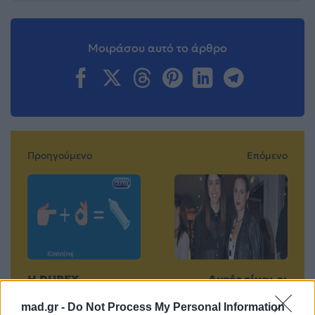
Μοιράσου αυτό το άρθρο
Προηγούμενο
Επόμενο
Η DUREX
Αυτές είναι οι
ΕΓΚΑΙΝΙΑΖΕΙ ΜΙΑ
αδελφές 10
mad.gr -
Do Not Process My Personal Information
NEA ΚΑΜΠΑΝΙΑ
πασίγνωστων