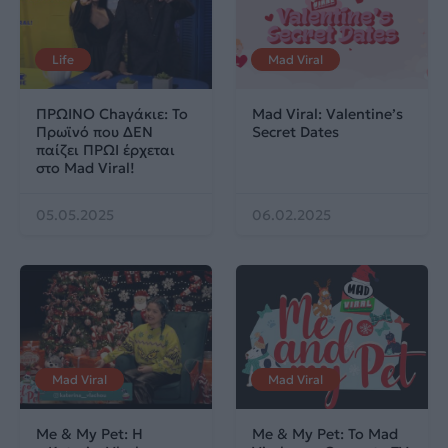
Life
Mad Viral
ΠΡΩΙΝΟ Chaγάκιε: Το
Mad Viral: Valentine’s
Πρωϊνό που ΔΕΝ
Secret Dates
παίζει ΠΡΩΙ έρχεται
στο Mad Viral!
05.05.2025
06.02.2025
Mad Viral
Mad Viral
Me & My Pet: Η
Me & My Pet: Το Mad