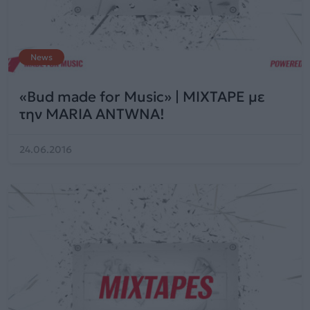
News
«Bud made for Music» | MIXTAPE με
την MARIA ANTWNA!
24.06.2016