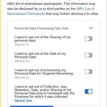
IAB’s list of downstream participants. This information may
also be disclosed by us to third parties on the
IAB’s List of
Downstream Participants
that may further disclose it to other
third parties.
Personal Data Processing Opt Outs
I want to opt-out of the Sharing of my
personal data.
Opted In
I want to opt-out of the Sale of my
Personal Data.
Opted In
I want to opt-out of processing my
Personal Data for Targeted Advertising.
Opted In
News
I want to opt-out of Collection, Use,
Retention, Sale, and/or Sharing of my
Μαρία Αντωνά: «Δεν έχω ξαναδεί έτσι
Personal Data that Is Unrelated with the
Purposes for which it was collected.
τον Άρη Σοϊλέδη, έχω σοκαριστεί»
Opted Out