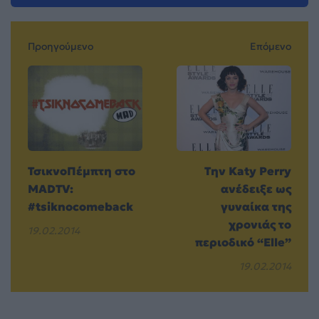
Προηγούμενο
Επόμενο
ΤσικνοΠέμπτη στο
Την Katy Perry
MADTV:
ανέδειξε ως
#tsiknocomeback
γυναίκα της
χρονιάς το
19.02.2014
περιοδικό “Elle”
19.02.2014