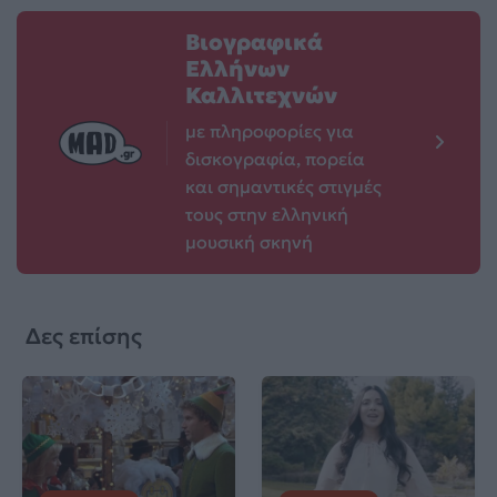
Βιογραφικά
Ελλήνων
Καλλιτεχνών
με πληροφορίες για
δισκογραφία, πορεία
και σημαντικές στιγμές
τους στην ελληνική
μουσική σκηνή
Δες επίσης