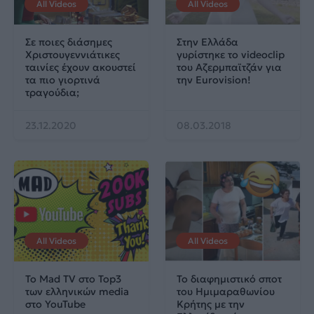
All Videos
All Videos
Σε ποιες διάσημες
Στην Ελλάδα
Χριστουγεννιάτικες
γυρίστηκε το videoclip
ταινίες έχουν ακουστεί
του Αζερμπαϊτζάν για
τα πιο γιορτινά
την Eurovision!
τραγούδια;
23.12.2020
08.03.2018
All Videos
All Videos
Το Mad TV στο Top3
Το διαφημιστικό σποτ
των ελληνικών media
του Ημιμαραθωνίου
στο YouTube
Κρήτης με την