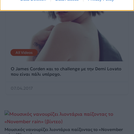
All Videos
Ο James Corden και το challenge με την Demi Lovato
που είναι πάλι υπέροχο.
07.04.2017
Μουσικός νανουρίζει λιοντάρια παίζοντας το «November