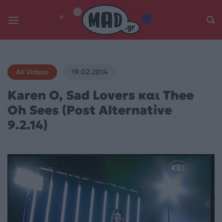
Skip
to
content
All Videos
19.02.2014
Karen O, Sad Lovers και Thee
Oh Sees (Post Alternative
9.2.14)