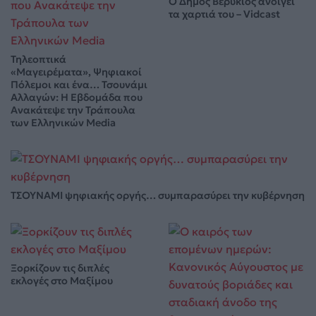
Ο Δήμος Βερύκιος ανοίγει
τα χαρτιά του – Vidcast
Τηλεοπτικά
«Μαγειρέματα», Ψηφιακοί
Πόλεμοι και ένα… Τσουνάμι
Αλλαγών: Η Εβδομάδα που
Ανακάτεψε την Τράπουλα
των Ελληνικών Media
ΤΣΟΥΝΑΜΙ ψηφιακής οργής… συμπαρασύρει την κυβέρνηση
Ξορκίζουν τις διπλές
εκλογές στο Μαξίμου