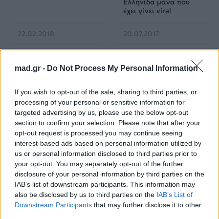
Eλληνίδα μάνα που
έχει γίνει viral
22.02.2018
20.07.2017
mad.gr -
Do Not Process My Personal Information
If you wish to opt-out of the sale, sharing to third parties, or
processing of your personal or sensitive information for
targeted advertising by us, please use the below opt-out
All Videos
All Videos
section to confirm your selection. Please note that after your
opt-out request is processed you may continue seeing
Ο Σπύρος Σαμοΐλης
Survivor: Σάλος με το
interest-based ads based on personal information utilized by
κάνει push ups!
βίντεο από το
us or personal information disclosed to third parties prior to
αγώνισμα της
your opt-out. You may separately opt-out of the further
Κυριακής – Υπήρξε
disclosure of your personal information by third parties on the
παραβίαση κανόνων;
IAB’s list of downstream participants. This information may
also be disclosed by us to third parties on the
IAB’s List of
29.06.2017
26.06.2017
Downstream Participants
that may further disclose it to other
third parties.