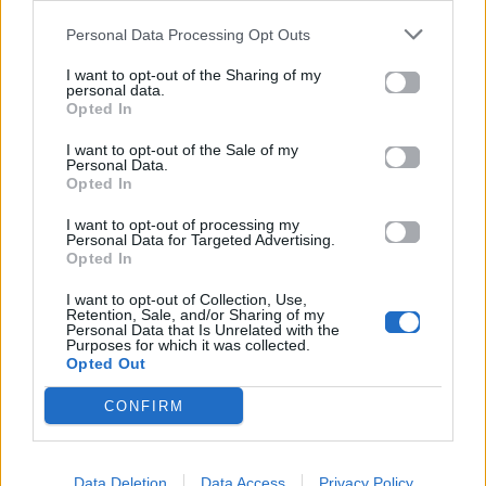
Personal Data Processing Opt Outs
I want to opt-out of the Sharing of my
personal data.
Opted In
All Videos
All Videos
I want to opt-out of the Sale of my
Personal Data.
Opted In
H διπλή γκάφα του
Αυτός ο άνθρωπος
Ντάνου στο Survivor
κλείστηκε δεμένος
I want to opt-out of processing my
που δεν πρόσεξε
μέσα σε ένα πλυντήριο
Personal Data for Targeted Advertising.
(σχεδόν) κανείς!
και κατάφερε να
Opted In
αποδράσει.
I want to opt-out of Collection, Use,
Retention, Sale, and/or Sharing of my
25.05.2017
27.04.2017
Personal Data that Is Unrelated with the
Purposes for which it was collected.
Opted Out
CONFIRM
Data Deletion
Data Access
Privacy Policy