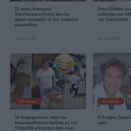
Σε ποιες διάσημες
Στην Ελλάδα γυρ
Χριστουγεννιάτικες ταινίες
videoclip του Α
έχουν ακουστεί τα πιο γιορτινά
την Eurovision!
τραγούδια;
23.12.2020
08.03.2018
All Videos
All Videos
Το διαφημιστικό σποτ του
Ο Σπύρος Σαμοΐ
Ημιμαραθωνίου Κρήτης με την
ups!
Eλληνίδα μάνα που έχει γίνει