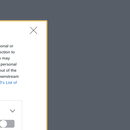
sonal or
ection to
ou may
 personal
out of the
 downstream
B’s List of