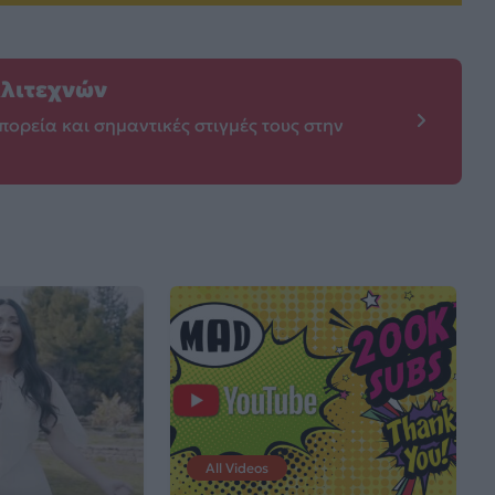
λλιτεχνών
πορεία και σημαντικές στιγμές τους στην
All Videos