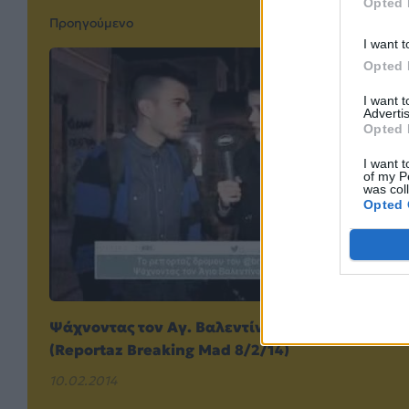
Opted 
Προηγούμενο
I want t
Opted 
I want 
Advertis
Opted 
I want t
of my P
was col
Opted 
Ψάχνοντας τον Αγ. Βαλεντίνο στην Ερμού!
(Reportaz Breaking Mad 8/2/14)
10.02.2014