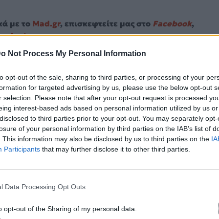
κά με το
Mad.gr
, επισκεφτείτε μας στο
Facebook
,
το
Instagram
.
o Not Process My Personal Information
le News
to opt-out of the sale, sharing to third parties, or processing of your per
formation for targeted advertising by us, please use the below opt-out s
r selection. Please note that after your opt-out request is processed y
eing interest-based ads based on personal information utilized by us or
disclosed to third parties prior to your opt-out. You may separately opt-
losure of your personal information by third parties on the IAB’s list of
. This information may also be disclosed by us to third parties on the
IA
Participants
that may further disclose it to other third parties.
τό το άρθρο
l Data Processing Opt Outs
o opt-out of the Sharing of my personal data.