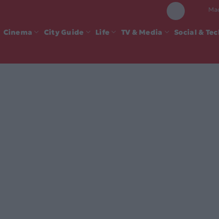
Mad
Cinema
City Guide
Life
TV & Media
Social & Te