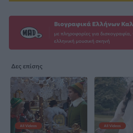
Βιογραφικά Ελλήνων Κα
με πληροφορίες για δισκογραφία, 
ελληνική μουσική σκηνή
Δες επίσης
All Videos
All Videos