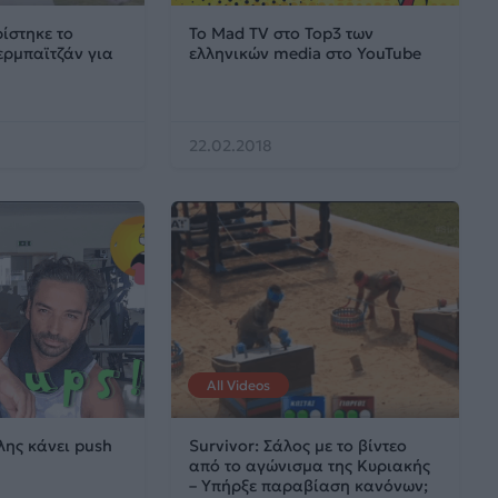
ίστηκε το
Το Mad TV στο Top3 των
ζερμπαϊτζάν για
ελληνικών media στο YouTube
22.02.2018
All Videos
λης κάνει push
Survivor: Σάλος με το βίντεο
από το αγώνισμα της Κυριακής
– Υπήρξε παραβίαση κανόνων;