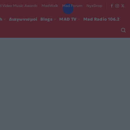
 Video Music Awards
MadWalk
Mad Forum
NyxDrop
ch
Διαγωνισμοί
Blogs
MAD TV
Mad Radio 106.2