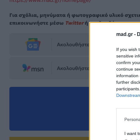
https://www.mad.gr/homepage/
Για σχόλια, μηνύματα ή φωτογραφικό υλικό σχετι
επικοινωνήστε μέσω
Twitter
ή ακολουθήστε μας σ
mad.gr -
D
Ακολουθήστε το Mad.gr στο Goog
If you wish 
sensitive in
confirm you
Ακολουθήστε το Mad.gr στο MSN
continue se
information 
further disc
participants
Downstream 
Μοιράσου αυ
Persona
I want t