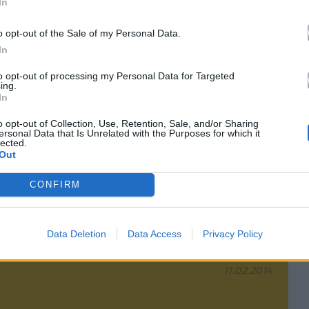
In
Επόμενο
o opt-out of the Sale of my Personal Data.
In
to opt-out of processing my Personal Data for Targeted
ing.
In
o opt-out of Collection, Use, Retention, Sale, and/or Sharing
ersonal Data that Is Unrelated with the Purposes for which it
lected.
Out
CONFIRM
Data Deletion
Data Access
Privacy Policy
“Κέρδισε” τη μάχη του φλερτ
11.02.2014