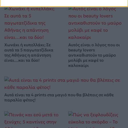
Χωνάκι ή κυπελλάκι; Σε
Αυτός είναι ο λόγος που οι
αυτά τα 5 παγωτατζίδικα
beauty lovers
της Αθήνας η απάντηση
αντικαθιστούν το μαύρο
είναι…και τα δύο!
μολύβι με καφέ το
καλοκαίρι
Αυτά είναι τα 4 prints στα μαγιό που θα βλέπεις σε κάθε
παραλία φέτος!