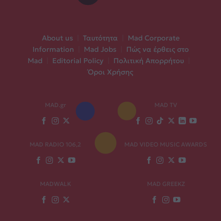
About us
|
Ταυτότητα
|
Mad Corporate
Information
|
Mad Jobs
|
Πώς να έρθεις στο
Mad
|
Editorial Policy
|
Πολιτική Απορρήτου
|
Όροι Χρήσης
MAD.gr
MAD TV
MAD RADIO 106,2
MAD VIDEO MUSIC AWARDS
MADWALK
MAD GREEKZ