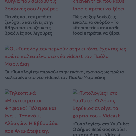
Πεινάς και εσύ μετά το
Πώς να ξεφλουδίζεις
ξενύχτι; 5 καντίνες στην
εύκολα το σκόρδο – Το
Αθήνα που σώζουν τις
kitchen trick που κάθε
βραδινές σου λιγούρες
foodie πρέπει να ξέρει
Οι «Τυπολογίες» περνούν στην εικόνα, έχοντας ως πρώτο
καλεσμένο στο νέο vidcast τον Παύλο Μαρινάκη
«Τυπολογίες» στο YouTube:
Ο Δήμος Βερύκιος ανοίγει
τα χαρτιά του – Vidcast