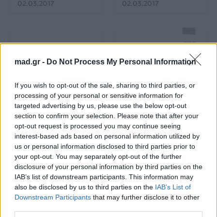
02.03.2017
02.03.2017
mad.gr -
Do Not Process My Personal Information
Charts
Charts
If you wish to opt-out of the sale, sharing to third parties, or
processing of your personal or sensitive information for
targeted advertising by us, please use the below opt-out
MAD Hits TOP 10
MAD TOP 10 Official
section to confirm your selection. Please note that after your
(20.02 – 26.02)
Chart (13.02 – 19.02)
opt-out request is processed you may continue seeing
interest-based ads based on personal information utilized by
02.03.2017
26.02.2017
us or personal information disclosed to third parties prior to
your opt-out. You may separately opt-out of the further
disclosure of your personal information by third parties on the
IAB’s list of downstream participants. This information may
also be disclosed by us to third parties on the
IAB’s List of
Downstream Participants
that may further disclose it to other
third parties.