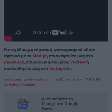
Για σχόλια, μηνύματα ή φωτογραφικό υλικό
σχετικά με το
Mad.gr
, επισκεφτείτε μας στο
Facebook
, επικοινωνήστε μέσω
Twitter
ή
ακολουθήστε μας στο
Instagram
.
backstage
greek youtubers
madtube
videos
YOUTUBE
Κατερίνα Στικούδη
Ακολουθήστε το
Mad.gr στο Google
News