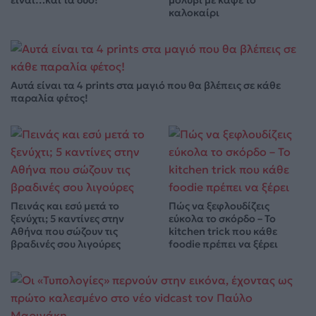
είναι…και τα δύο!
μολύβι με καφέ το
καλοκαίρι
Αυτά είναι τα 4 prints στα μαγιό που θα βλέπεις σε κάθε
παραλία φέτος!
Πεινάς και εσύ μετά το
Πώς να ξεφλουδίζεις
ξενύχτι; 5 καντίνες στην
εύκολα το σκόρδο – Το
Αθήνα που σώζουν τις
kitchen trick που κάθε
βραδινές σου λιγούρες
foodie πρέπει να ξέρει