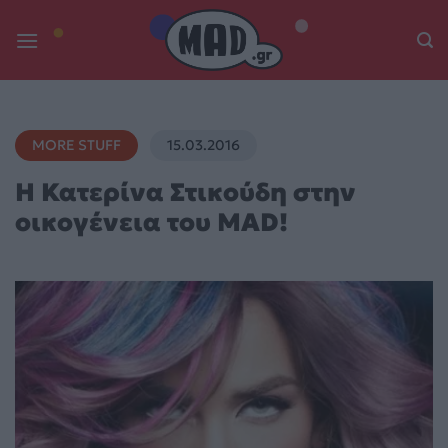
Skip
to
content
MORE STUFF
15.03.2016
Η Κατερίνα Στικούδη στην
οικογένεια του MAD!