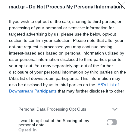
mad.gr -
Do Not Process My Personal Information
Mad Greekz Top 10
Kendal Jenner:
– 14/03/16
Πρωταγωνιστεί
If you wish to opt-out of the sale, sharing to third parties, or
στο πιο σεξι
processing of your personal or sensitive information for
15.03.2016
βίντεοκλιπ για
targeted advertising by us, please use the below opt-out
γνωστή εταιρία
section to confirm your selection. Please note that after your
opt-out request is processed you may continue seeing
εσωρούχων!
interest-based ads based on personal information utilized by
15.03.2016
us or personal information disclosed to third parties prior to
your opt-out. You may separately opt-out of the further
disclosure of your personal information by third parties on the
IAB’s list of downstream participants. This information may
also be disclosed by us to third parties on the
IAB’s List of
Βιογραφικά
Downstream Participants
that may further disclose it to other
third parties.
Ελλήνων
Καλλιτεχνών
Personal Data Processing Opt Outs
με πληροφορίες για
I want to opt-out of the Sharing of my
δισκογραφία, πορεία
personal data.
Opted In
και σημαντικές στιγμές