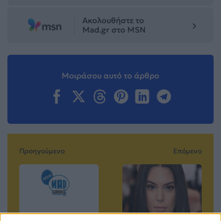
Ακολουθήστε το
Mad.gr στο MSN
Μοιράσου αυτό το άρθρο
Προηγούμενο
Επόμενο