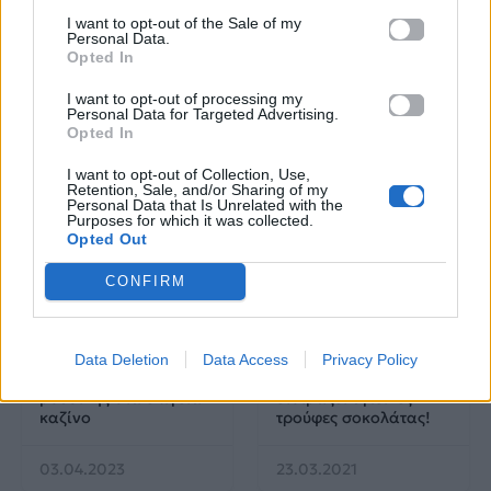
τους στην ελληνική
I want to opt-out of the Sale of my
Personal Data.
μουσική σκηνή
Opted In
I want to opt-out of processing my
Personal Data for Targeted Advertising.
Δες επίσης
Opted In
I want to opt-out of Collection, Use,
Retention, Sale, and/or Sharing of my
Personal Data that Is Unrelated with the
Purposes for which it was collected.
Opted Out
CONFIRM
MORE STUFF
MAD TUBE
Ο ουσιαστικός ρόλος
Ο Δημήτρης
Data Deletion
Data Access
Privacy Policy
και η σημασία της
Μακρυνιώτης μας
μουσικής στα επίγεια
ετοιμάζει υγιεινές
καζίνο
τρούφες σοκολάτας!
03.04.2023
23.03.2021