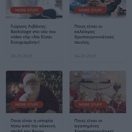
MORE STUFF
MORE STUFF
Γιώργος Λιβάνης:
Ποιες είναι οι
Backstage στο νέο του
καλύτερες
video clip «Να Είσαι
Χριστουγεννιάτικες
Ευτυχισμένη»!
ταινίες;
20.01.2021
04.01.2021
MORE STUFF
MORE STUFF
Ποια είναι η ιστορία
Ποιες είναι οι
πίσω από την κόκκινη
αγαπημένες
στολή του Άγιου
Χριστουγεννιάτικες