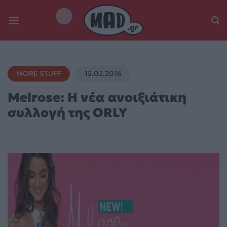
Skip
to
content
MORE STUFF
15.02.2016
Melrose: Η νέα ανοιξιάτικη
συλλογή της ORLY