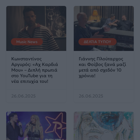
Music News
ΔΕΛΤΙΑ ΤΥΠΟΥ
Κωνσταντίνος
Γιάννης Πλούταρχος
Αργυρός: «Αχ Καρδιά
και Φοίβος ξανά μαζί
Μου» – Διπλή πρωτιά
μετά από σχεδόν 10
στο YouTube για τη
χρόνια!
νέα επιτυχία του!
26.06.2025
26.06.2025