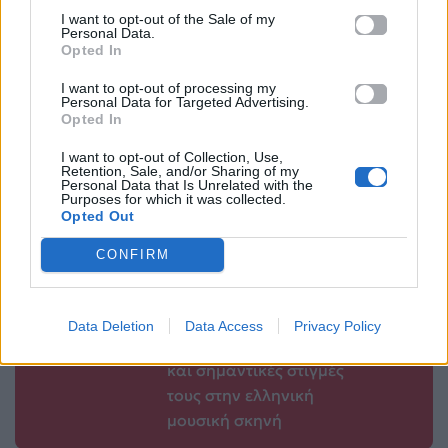
Attica Golden Hall
πορεία του
I want to opt-out of the Sale of my
Personal Data.
Ολυμπιακού στη
Opted In
15.02.2016
“Live Sport” της
I want to opt-out of processing my
Πέμπτης
Personal Data for Targeted Advertising.
Opted In
15.02.2016
I want to opt-out of Collection, Use,
Retention, Sale, and/or Sharing of my
Personal Data that Is Unrelated with the
Purposes for which it was collected.
Opted Out
Βιογραφικά
CONFIRM
Ελλήνων
Καλλιτεχνών
με πληροφορίες για
Data Deletion
Data Access
Privacy Policy
δισκογραφία, πορεία
και σημαντικές στιγμές
τους στην ελληνική
μουσική σκηνή