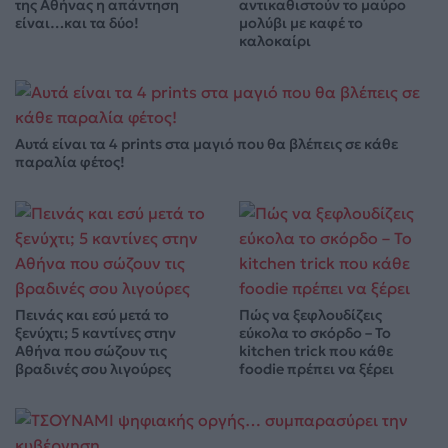
της Αθήνας η απάντηση
αντικαθιστούν το μαύρο
είναι…και τα δύο!
μολύβι με καφέ το
καλοκαίρι
Αυτά είναι τα 4 prints στα μαγιό που θα βλέπεις σε κάθε
παραλία φέτος!
Πεινάς και εσύ μετά το
Πώς να ξεφλουδίζεις
ξενύχτι; 5 καντίνες στην
εύκολα το σκόρδο – Το
Αθήνα που σώζουν τις
kitchen trick που κάθε
βραδινές σου λιγούρες
foodie πρέπει να ξέρει