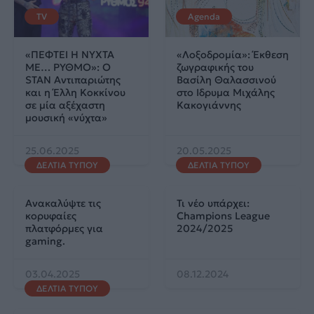
TV
Agenda
«ΠΕΦΤΕΙ Η ΝΥΧΤΑ
«Λοξοδρομία»: Έκθεση
ΜΕ… ΡΥΘΜΟ»: Ο
ζωγραφικής του
STAN Αντιπαριώτης
Βασίλη Θαλασσινού
και η Έλλη Κοκκίνου
στο Ιδρυμα Μιχάλης
σε μία αξέχαστη
Κακογιάννης
μουσική «νύχτα»
25.06.2025
20.05.2025
ΔΕΛΤΙΑ ΤΥΠΟΥ
ΔΕΛΤΙΑ ΤΥΠΟΥ
Ανακαλύψτε τις
Τι νέο υπάρχει:
κορυφαίες
Champions League
πλατφόρμες για
2024/2025
gaming.
03.04.2025
08.12.2024
ΔΕΛΤΙΑ ΤΥΠΟΥ