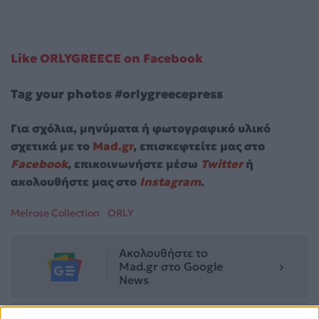
Like ORLYGREECE on Facebook
Tag your photos #orlygreecepress
Για σχόλια, μηνύματα ή φωτογραφικό υλικό
σχετικά με το
Mad.gr
, επισκεφτείτε μας στο
Facebook
, επικοινωνήστε μέσω
Twitter
ή
ακολουθήστε μας στο
Instagram
.
Melrose Collection
ORLY
Ακολουθήστε το
Mad.gr στο Google
News