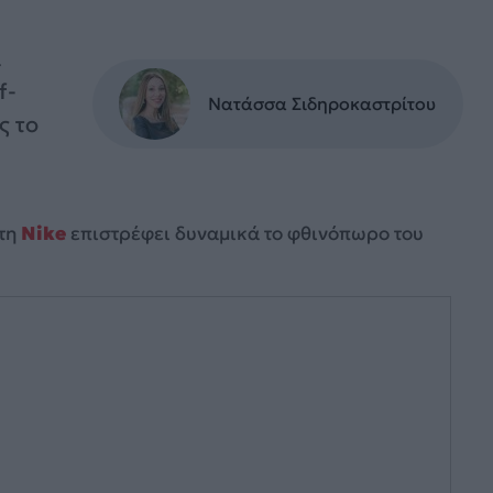
α
f-
Νατάσσα Σιδηροκαστρίτου
ς το
τη
Nike
επιστρέφει δυναμικά το φθινόπωρο του