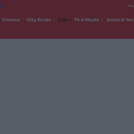
Mad
Cinema
City Guide
Life
TV & Media
Social & Te