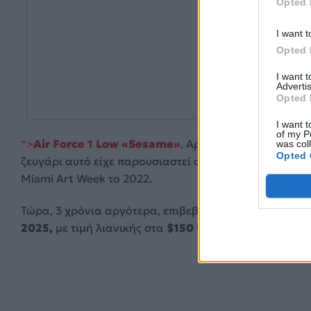
Opted 
I want t
Opted 
I want 
Advertis
Opted 
I want t
of my P
“>
Air Force 1 Low «Sesame»
. Αρχικά σχεδιασμένο γι
was col
Opted 
ζευγάρι αυτό είχε παρουσιαστεί στην έκθεση «Virgil Ab
Miami Art Week το 2022.
Τώρα, 3 χρόνια αργότερα, επιβεβαιώνεται η κυκλοφορ
2025,
με τιμή λιανικής στα
$150 USD.