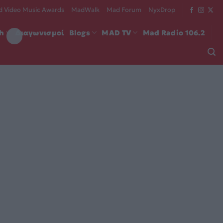
 Video Music Awards
MadWalk
Mad Forum
NyxDrop
ch
Διαγωνισμοί
Blogs
MAD TV
Mad Radio 106.2