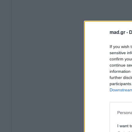
mad.gr -
D
If you wish 
sensitive in
confirm you
continue se
information 
further disc
participants
Downstream 
Persona
I want t