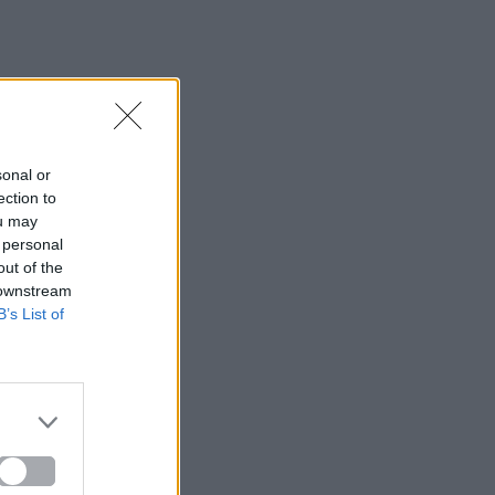
sonal or
ection to
ou may
 personal
out of the
 downstream
B’s List of