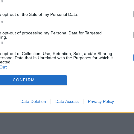
In
o opt-out of the Sale of my Personal Data.
In
to opt-out of processing my Personal Data for Targeted
ing.
In
o opt-out of Collection, Use, Retention, Sale, and/or Sharing
ersonal Data that Is Unrelated with the Purposes for which it
α μια αποκλειστική κυκλοφορία στο Κατάρ το 2022, το
lected.
Out
loh: The Codes c/o Architecture» κατά τη διάρκεια της
CONFIRM
ία του γ
ια την παγκόσμια αγορά το φθινόπωρο του
Data Deletion
Data Access
Privacy Policy