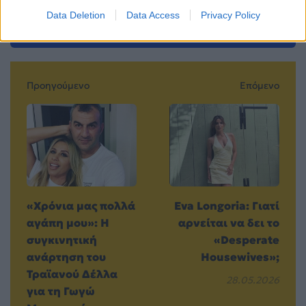
Data Deletion
Data Access
Privacy Policy
Προηγούμενο
Επόμενο
«Χρόνια μας πολλά
Eva Longoria: Γιατί
αγάπη μου»: Η
αρνείται να δει το
συγκινητική
«Desperate
ανάρτηση του
Housewives»;
Τραϊανού Δέλλα
28.05.2026
για τη Γωγώ