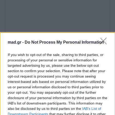
Οι εκδηλώσεις για την ένταξη των Μινωικών
mad.gr -
Do Not Process My Personal Information
Ανακτόρων στον Κατάλογο Παγκόσμιας
If you wish to opt-out of the sale, sharing to third parties, or
Κληρονομιάς θα συνεχιστούν σε Κνωσό,
processing of your personal or sensitive information for
Αρχάνες και Ζώμινθο
, ολοκληρώνοντας ένα
targeted advertising by us, please use the below opt-out
τριήμερο δράσεων που αναδεικνύει τη σύνδεση του
section to confirm your selection. Please note that after your
opt-out request is processed you may continue seeing
παρελθόντος με το παρόν και ενισχύει τον ρόλο της
interest-based ads based on personal information utilized by
Κρήτης ως ζωντανού πυρήνα παγκόσμιου
us or personal information disclosed to third parties prior to
πολιτισμού.
your opt-out. You may separately opt-out of the further
disclosure of your personal information by third parties on the
IAB’s list of downstream participants. This information may
«Γαλάζια Σημαία 2026»: 2η θέση η Ελλάδα –
also be disclosed by us to third parties on the
IAB’s List of
Ποιες ακτές της Αττικής βραβεύτηκαν
Downstream Participants
that may further disclose it to other