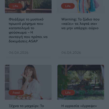
Life
Life
Φτιάξαμε το μυστικό
Warning: Το ζώδιο που
πρωινό ρόφημα που
«καίει» τα λεφτά σαν
καταπολεμά το
να μην υπάρχει αύριο
φούσκωμα – Η
συνταγή που πρέπει να
δοκιμάσεις ASAP
06.08.2026
06.08.2026
Food
Life
Ξέχνα το μαχαίρι: Το
Η υγρασία «έγραψε»