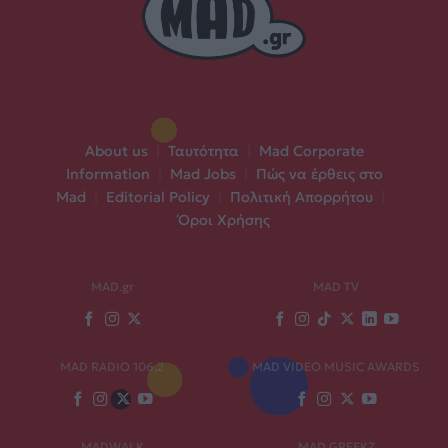
About us
|
Ταυτότητα
|
Mad Corporate
Information
|
Mad Jobs
|
Πώς να έρθεις στο
Mad
|
Editorial Policy
|
Πολιτική Απορρήτου
|
Όροι Χρήσης
MAD.gr
MAD TV
MAD RADIO 106,2
MAD VIDEO MUSIC AWARDS
MADWALK
MAD GREEKZ