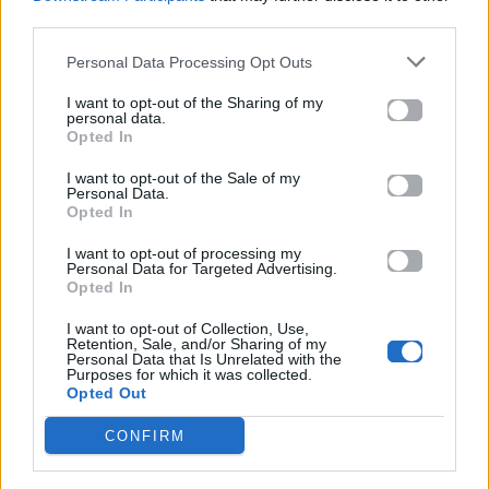
third parties.
Για σχόλια, μηνύματα ή φωτογραφικό υλικό
Personal Data Processing Opt Outs
σχετικά με το
Mad.gr
, επισκεφτείτε μας στο
Facebook
, επικοινωνήστε μέσω
Twitter
ή
I want to opt-out of the Sharing of my
personal data.
ακολουθήστε μας στο
Instagram
.
Opted In
UNESCO
Κρήτη
ταξίδι
I want to opt-out of the Sale of my
Personal Data.
Opted In
Ακολουθήστε το
Mad.gr στο Google
I want to opt-out of processing my
Personal Data for Targeted Advertising.
News
Opted In
I want to opt-out of Collection, Use,
Ακολουθήστε το
Retention, Sale, and/or Sharing of my
Mad.gr στο MSN
Personal Data that Is Unrelated with the
Purposes for which it was collected.
Opted Out
CONFIRM
Μοιράσου αυτό το άρθρο