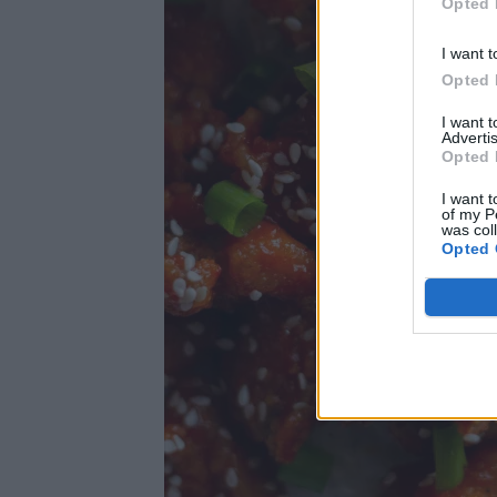
Opted 
I want t
Opted 
I want 
Advertis
Opted 
I want t
of my P
was col
Opted 