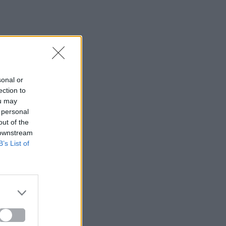
sonal or
ection to
ou may
 personal
out of the
 downstream
B’s List of