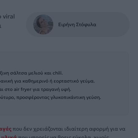
 viral
Ειρήνη Στόφυλα
ι
νη σάλτσα μελιού και chili.
δανική για καθημερινό ή εορταστικό γεύμα.
 στο air fryer για τραγανή υφή.
βούτυρο, προσφέροντας γλυκοπικάντικη γεύση.
αγές
που δεν χρειάζονται ιδιαίτερη αφορμή για να
ε
υλικά
που μπορείς να βρεις εύκολα, χωρίς