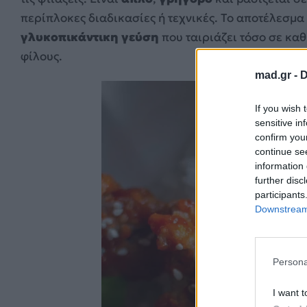
περίπλοκες διαδικασίες ή τεχνικές. Το αποτέλεσμα 
γλυκοπικάντικη γεύση
που ταιριάζει τόσο σε καθ
φίλους.
mad.gr -
D
If you wish 
sensitive in
confirm you
continue se
information 
further disc
participants
Downstream 
Persona
I want t