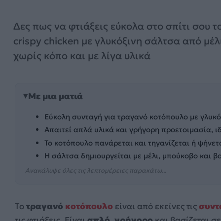
Δες πως να φτιάξεις εύκολα στο σπίτι σου το
crispy chicken με γλυκόξινη σάλτσα από μέλ
χωρίς κόπο και με λίγα υλικά
Με μια ματιά
Εύκολη συνταγή για τραγανό κοτόπουλο με γλυκόξι
Απαιτεί απλά υλικά και γρήγορη προετοιμασία, ι
Το κοτόπουλο πανάρεται και τηγανίζεται ή ψήνεται
Η σάλτσα δημιουργείται με μέλι, μπούκοβο και 
Ανακάλυψε όλες τις λεπτομέρειες παρακάτω...
Το
τραγανό
κοτόπουλο
είναι από εκείνες τις
συντ
τις φτιάξεις. Είναι
απλό
,
γρήγορο
και βασίζεται σ