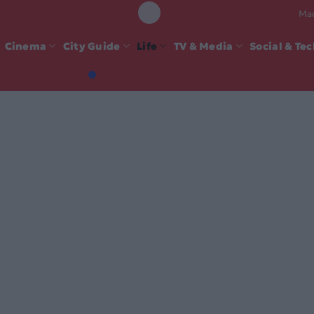
Mad
Cinema
City Guide
Life
TV & Media
Social & Te