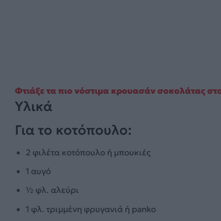
Φτιάξε τα πιο νόστιμα κρουασάν σοκολάτας στο 
Υλικά
Για το κοτόπουλο:
2 φιλέτα κοτόπουλο ή μπουκιές
1 αυγό
½ φλ. αλεύρι
1 φλ. τριμμένη φρυγανιά ή panko