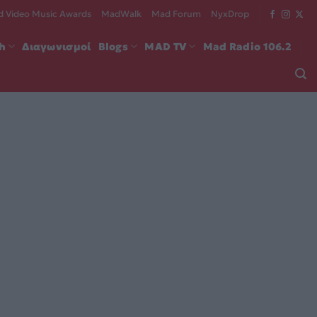
 Video Music Awards
MadWalk
Mad Forum
NyxDrop
ch
Διαγωνισμοί
Blogs
MAD TV
Mad Radio 106.2