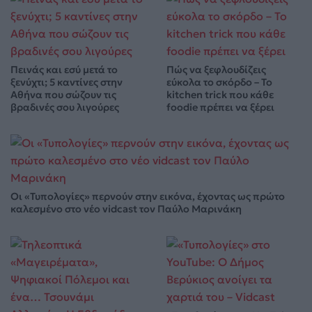
Πεινάς και εσύ μετά το
Πώς να ξεφλουδίζεις
ξενύχτι; 5 καντίνες στην
εύκολα το σκόρδο – Το
Αθήνα που σώζουν τις
kitchen trick που κάθε
βραδινές σου λιγούρες
foodie πρέπει να ξέρει
Οι «Τυπολογίες» περνούν στην εικόνα, έχοντας ως πρώτο
καλεσμένο στο νέο vidcast τον Παύλο Μαρινάκη