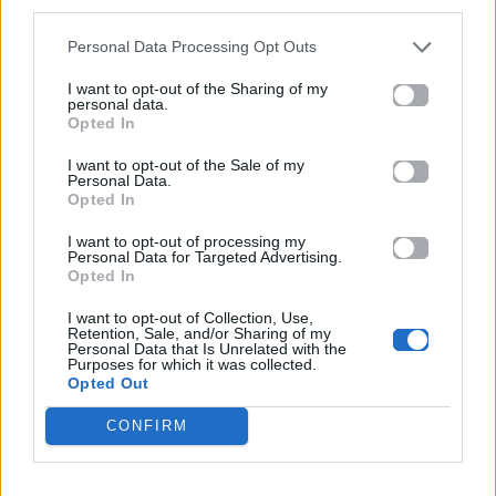
third parties.
Personal Data Processing Opt Outs
I want to opt-out of the Sharing of my
personal data.
Opted In
I want to opt-out of the Sale of my
Personal Data.
Opted In
I want to opt-out of processing my
Personal Data for Targeted Advertising.
Opted In
I want to opt-out of Collection, Use,
Retention, Sale, and/or Sharing of my
Personal Data that Is Unrelated with the
Καλοκαίρι και κήπος: Τα 5 πιο ανθεκτικά φυτά
Purposes for which it was collected.
Opted Out
στον καύσωνα
CONFIRM
Για σχόλια, μηνύματα ή φωτογραφικό υλικό
σχετικά με το
Mad.gr
, επισκεφτείτε μας στο
Facebook
, επικοινωνήστε μέσω
Twitter
ή