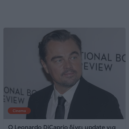
Cinema
Ο Leonardo DiCaprio δίνει update για