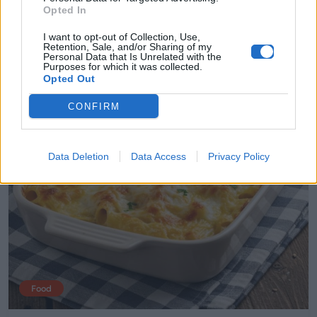
ζυμαρικών στον κόσμο
Opted In
I want to opt-out of Collection, Use,
Retention, Sale, and/or Sharing of my
25.01.2026
Personal Data that Is Unrelated with the
Purposes for which it was collected.
Opted Out
CONFIRM
Data Deletion
Data Access
Privacy Policy
Food