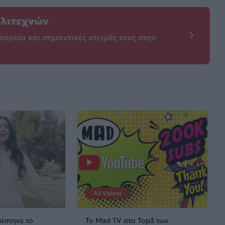
λλιτεχνών
πορεία και σημαντικές στιγμές τους στην
All Videos
ίστηκε το
Το Mad TV στο Top3 των