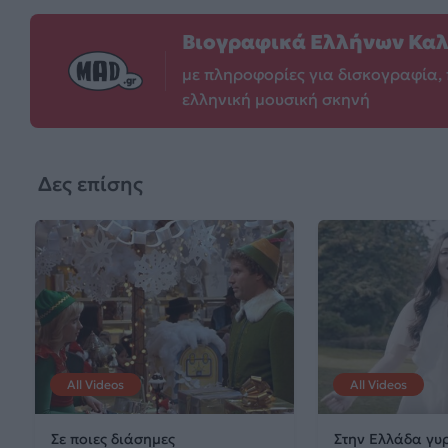
Βιογραφικά Ελλήνων Κα
με πληροφορίες για δισκογραφία, 
ελληνική μουσική σκηνή
Δες επίσης
All Videos
All Videos
Σε ποιες διάσημες
Στην Ελλάδα γυρ