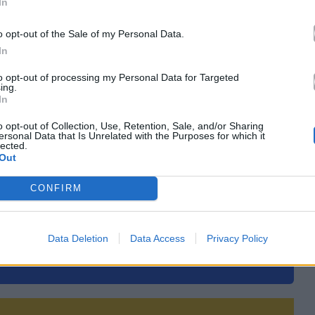
In
κά με το
Mad.gr
, επισκεφτείτε μας στο
Facebook
,
o opt-out of the Sale of my Personal Data.
το
Instagram
.
In
to opt-out of processing my Personal Data for Targeted
ing.
le News
In
o opt-out of Collection, Use, Retention, Sale, and/or Sharing
ersonal Data that Is Unrelated with the Purposes for which it
lected.
Out
CONFIRM
τό το άρθρο
Data Deletion
Data Access
Privacy Policy