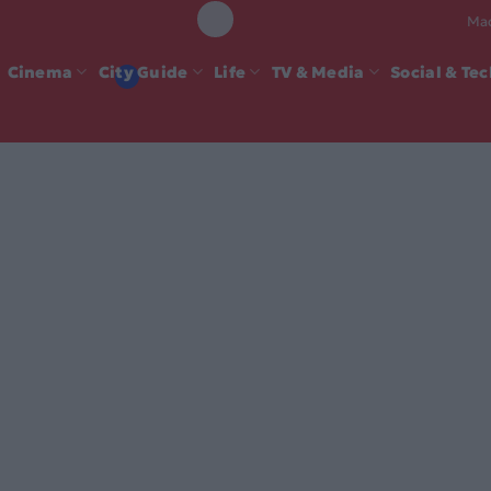
Mad
Cinema
City Guide
Life
TV & Media
Social & Te