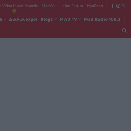
 Video Music Awards
MadWalk
Mad Forum
NyxDrop
ch
Διαγωνισμοί
Blogs
MAD TV
Mad Radio 106.2