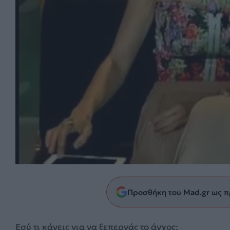
Προσθήκη του Mad.gr ως π
Εσύ τι κάνεις για να ξεπερνάς το άγχος;