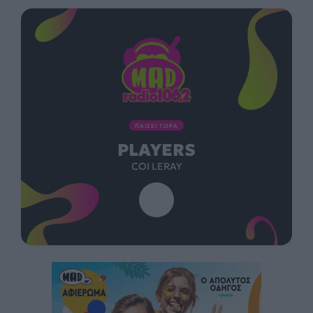
ΠΑΙΖΕΙ ΤΩΡΑ
PLAYERS
COI LERAY