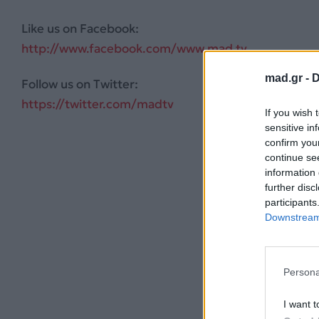
Like us on Facebook:
http://www.facebook.com/www.mad.tv
mad.gr -
D
Follow us on Twitter:
https://twitter.com/madtv
If you wish 
sensitive in
confirm you
continue se
information 
further disc
participants
Downstream 
Persona
I want t