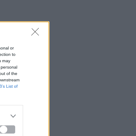
sonal or
ection to
ou may
 personal
out of the
 downstream
B’s List of