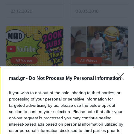
23.12.2020
08.03.2018
All Videos
All Videos
Το Mad TV στο Top3
Το διαφημιστικό σποτ
mad.gr -
Do Not Process My Personal Information
των ελληνικών media
του Ημιμαραθωνίου
στο YouTube
Κρήτης με την
Eλληνίδα μάνα που
If you wish to opt-out of the sale, sharing to third parties, or
έχει γίνει viral
processing of your personal or sensitive information for
targeted advertising by us, please use the below opt-out
section to confirm your selection. Please note that after your
22.02.2018
20.07.2017
opt-out request is processed you may continue seeing
interest-based ads based on personal information utilized by
us or personal information disclosed to third parties prior to