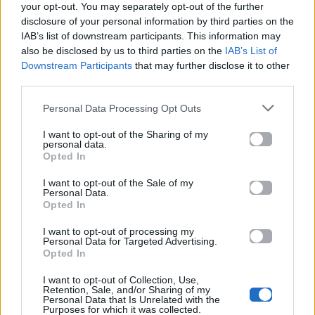
your opt-out. You may separately opt-out of the further
disclosure of your personal information by third parties on the
IAB’s list of downstream participants. This information may
also be disclosed by us to third parties on the
IAB’s List of
All Videos
All Videos
Downstream Participants
that may further disclose it to other
third parties.
Ο Σπύρος Σαμοΐλης
Survivor: Σάλος με το
Personal Data Processing Opt Outs
κάνει push ups!
βίντεο από το
αγώνισμα της
I want to opt-out of the Sharing of my
Κυριακής – Υπήρξε
personal data.
παραβίαση κανόνων;
Opted In
I want to opt-out of the Sale of my
29.06.2017
26.06.2017
Personal Data.
Opted In
I want to opt-out of processing my
Personal Data for Targeted Advertising.
Opted In
I want to opt-out of Collection, Use,
Retention, Sale, and/or Sharing of my
Personal Data that Is Unrelated with the
All Videos
All Videos
Purposes for which it was collected.