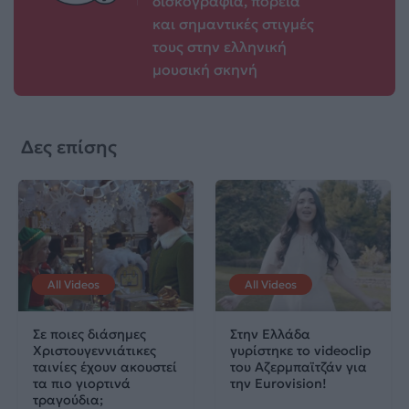
δισκογραφία, πορεία
και σημαντικές στιγμές
τους στην ελληνική
μουσική σκηνή
Δες επίσης
All Videos
All Videos
Σε ποιες διάσημες
Στην Ελλάδα
Χριστουγεννιάτικες
γυρίστηκε το videoclip
ταινίες έχουν ακουστεί
του Αζερμπαϊτζάν για
τα πιο γιορτινά
την Eurovision!
τραγούδια;