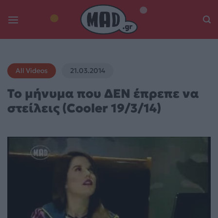
Skip
to
content
All Videos
21.03.2014
To μήνυμα που ΔΕΝ έπρεπε να
στείλεις (Cooler 19/3/14)