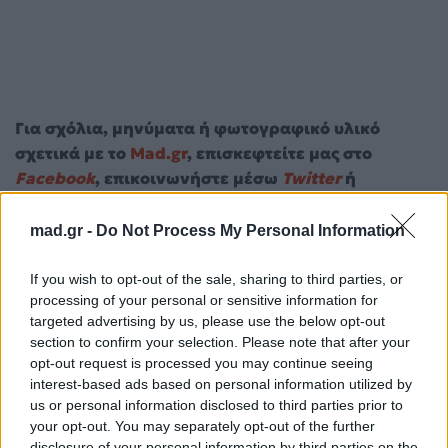
Για σχόλια, μηνύματα ή φωτογραφικό υλικό
σχετικά με το
Mad.gr
, επισκεφτείτε μας στο
Facebook
, επικοινωνήστε μέσω
Twitter
ή
ακολουθήστε μας στο
Instagram
.
mad.gr -
Do Not Process My Personal Information
Κατερίνα Παπουτσάκη
Ρένα Μόρφη
If you wish to opt-out of the sale, sharing to third parties, or
processing of your personal or sensitive information for
Ακολουθήστε το
Mad.gr στο Google
targeted advertising by us, please use the below opt-out
News
section to confirm your selection. Please note that after your
opt-out request is processed you may continue seeing
interest-based ads based on personal information utilized by
Ακολουθήστε το
us or personal information disclosed to third parties prior to
Mad.gr στο MSN
your opt-out. You may separately opt-out of the further
disclosure of your personal information by third parties on the