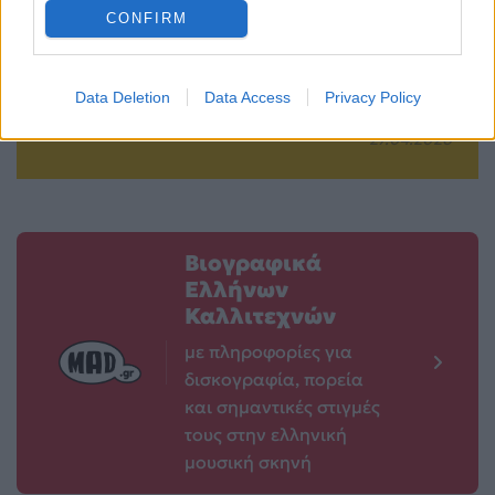
φωτογραφία με τη
ξεπερνώντας τα
CONFIRM
νεογέννητη κόρη
«Bohemian
του
Rhapsody» και
Data Deletion
Data Access
Privacy Policy
«Elvis»
27.04.2026
27.04.2026
Βιογραφικά
Ελλήνων
Καλλιτεχνών
με πληροφορίες για
δισκογραφία, πορεία
και σημαντικές στιγμές
τους στην ελληνική
μουσική σκηνή