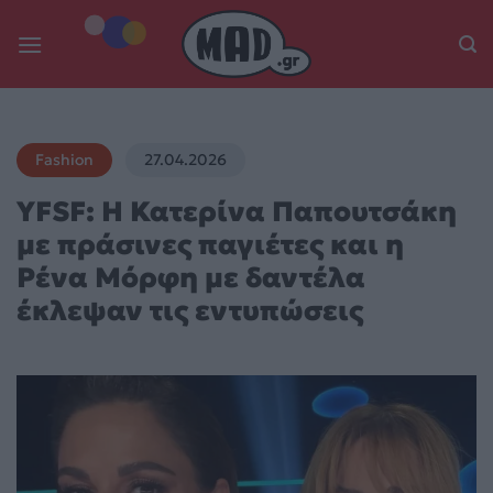
Skip
to
content
Fashion
27.04.2026
YFSF: Η Κατερίνα Παπουτσάκη
με πράσινες παγιέτες και η
Ρένα Μόρφη με δαντέλα
έκλεψαν τις εντυπώσεις