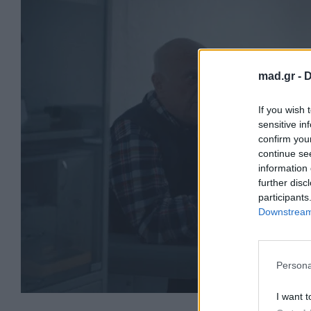
mad.gr -
D
If you wish 
sensitive in
confirm you
continue se
information 
further disc
participants
Downstream 
Persona
I want t