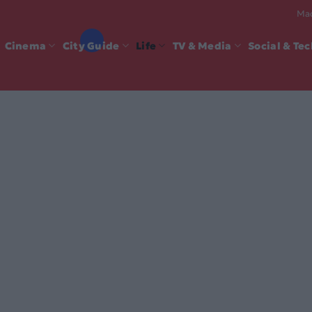
Mad
Cinema
City Guide
Life
TV & Media
Social & Te