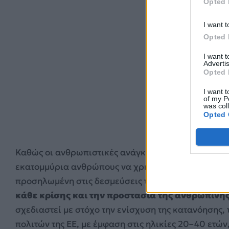
Opted 
I want t
Opted 
I want 
Advertis
Opted 
I want t
of my P
was col
Opted 
Καθώς οι ανθρωπιστικές ανάγκες παγκοσμίως αυξά
εκατομμύρια ανθρώπους να χρήζουν επείγουσας βο
προσηλωμένη στις δεσμεύσεις της.
Παρέχει βοήθε
κάθε κρίσης και την προστασία της ανθρώπινης
σχεδιαστεί με στόχο την ενίσχυση της κατανόησης,
πολιτών της ΕΕ, με έμφαση στις ηλικίες 20–40 ετ