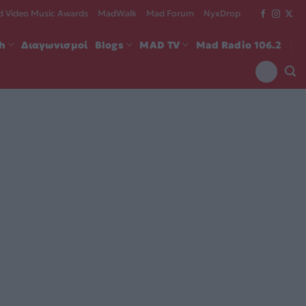
 Video Music Awards
MadWalk
Mad Forum
NyxDrop
ch
Διαγωνισμοί
Blogs
MAD TV
Mad Radio 106.2