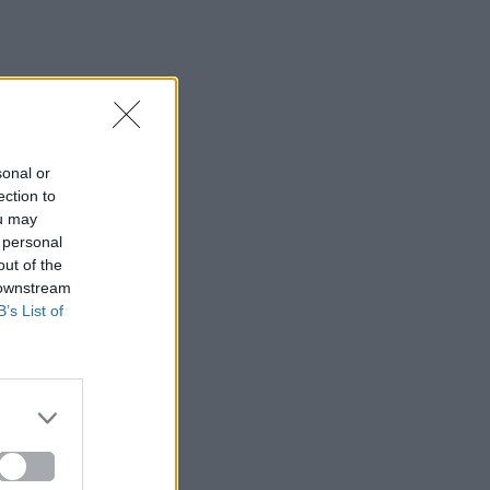
sonal or
ection to
ou may
 personal
out of the
 downstream
B’s List of