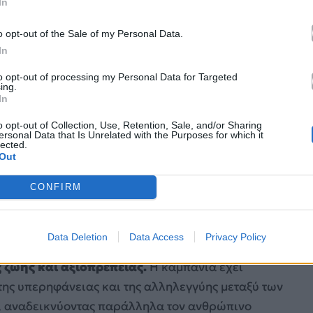
In
o opt-out of the Sale of my Personal Data.
In
to opt-out of processing my Personal Data for Targeted
ing.
In
o opt-out of Collection, Use, Retention, Sale, and/or Sharing
ersonal Data that Is Unrelated with the Purposes for which it
lected.
Out
CONFIRM
νονται διαρκώς, με περισσότερους από 300
ήθειας το 2025, η ΕΕ παραμένει σταθερά
Data Deletion
Data Access
Privacy Policy
ια πάντα με γνώμονα τις πραγματικές ανάγκες
 ζωής και αξιοπρέπειας.
Η καμπάνια έχει
 της υπερηφάνειας και της αλληλεγγύης μεταξύ των
ών, αναδεικνύοντας παράλληλα τον ανθρώπινο