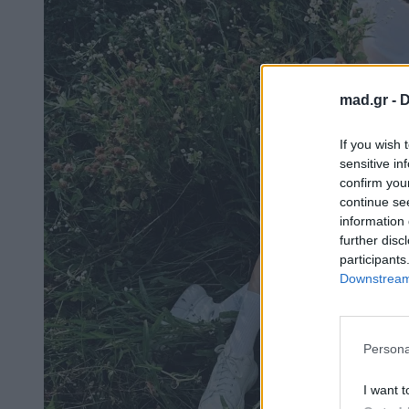
mad.gr -
D
If you wish 
sensitive in
confirm you
continue se
information 
further disc
participants
Downstream 
Persona
I want t