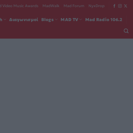
 Video Music Awards
MadWalk
Mad Forum
NyxDrop
ch
Διαγωνισμοί
Blogs
MAD TV
Mad Radio 106.2