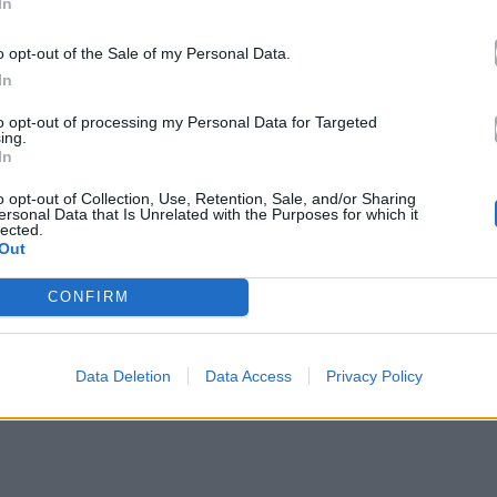
In
o opt-out of the Sale of my Personal Data.
nsplash
In
to opt-out of processing my Personal Data for Targeted
 ατάκας και του γρήγορου
ing.
In
o opt-out of Collection, Use, Retention, Sale, and/or Sharing
ersonal Data that Is Unrelated with the Purposes for which it
αι παιχνιδιάρικα ζώδια.
Το χιούμορ τους είναι
lected.
Out
ύν να σχολιάσουν τα πάντα μέσα σε δευτερόλεπτα
άβεις. Το δυνατό τους σημείο είναι ότι
CONFIRM
 τον τρόπο να «σπάνε τον πάγο».
Data Deletion
Data Access
Privacy Policy