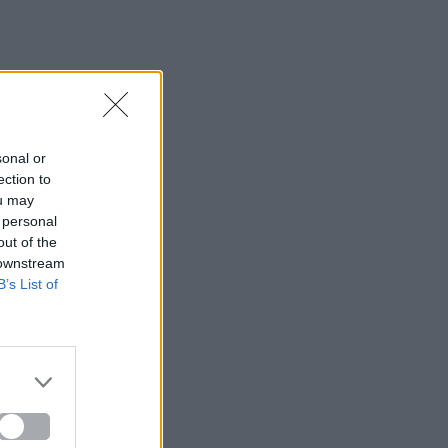
sonal or
ection to
ou may
 personal
out of the
 downstream
B’s List of