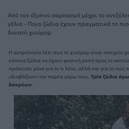
Από τον έξυπνο σαρκασμό μέχρι το ανεξέλε
γέλιο - Ποια ζώδια έχουν πραγματικά το πιο
δυνατό χιούμορ
Η αστρολογία λέει πως το χιούμορ είναι στοιχείο 
κάποια ζώδια να έχουν φυσική ροπή προς το αστείο,
πρόκειται μόνο για το τι λένε, αλλά και για το πώς τ
«διαβάζουν» την παρέα γύρω τους.
Τρία ζώδια όμω
δακρύων
.