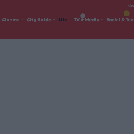
Mad
Cinema
City Guide
Life
TV & Media
Social & Te