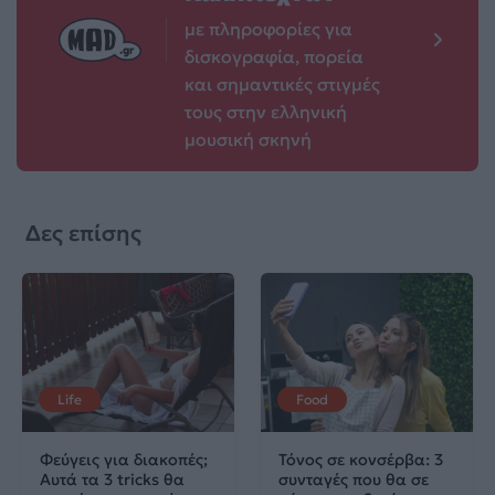
με πληροφορίες για
δισκογραφία, πορεία
και σημαντικές στιγμές
τους στην ελληνική
μουσική σκηνή
Δες επίσης
Life
Food
Φεύγεις για διακοπές;
Τόνος σε κονσέρβα: 3
Αυτά τα 3 tricks θα
συνταγές που θα σε