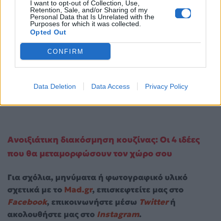
I want to opt-out of Collection, Use,
Retention, Sale, and/or Sharing of my
Personal Data that Is Unrelated with the
Purposes for which it was collected.
Opted Out
CONFIRM
Data Deletion
Data Access
Privacy Policy
Ανοιξιάτικη διακόσμηση κουζίνας: Οι 4 ιδέες
που θα μεταμορφώσουν τον χώρο σου
Για σχόλια, μηνύματα ή φωτογραφικό υλικό
σχετικά με το
Mad.gr
, επισκεφτείτε μας στο
Facebook
, επικοινωνήστε μέσω
Twitter
ή
ακολουθήστε μας στο
Instagram
.