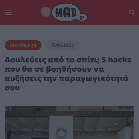
Skip
to
content
Διακόσμηση
13.06.2026
Δουλεύεις από το σπίτι; 5 hacks
που θα σε βοηθήσουν να
αυξήσεις την παραγωγικότητά
σου