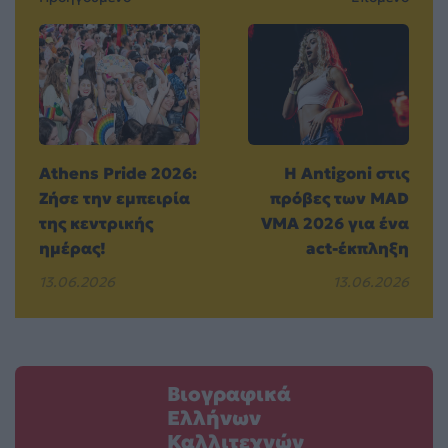
Athens Pride 2026:
Η Antigoni στις
Ζήσε την εμπειρία
πρόβες των MAD
της κεντρικής
VMA 2026 για ένα
ημέρας!
act-έκπληξη
13.06.2026
13.06.2026
Βιογραφικά
Ελλήνων
Καλλιτεχνών