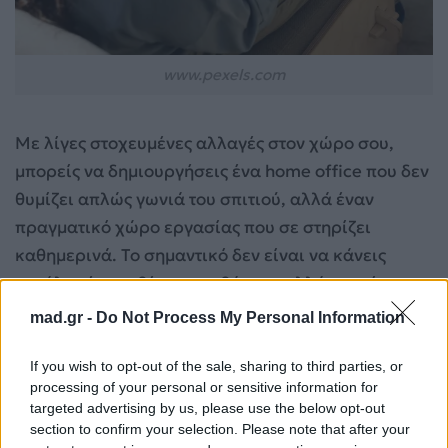
www.pexels.com
Με λίγες στοχευμένες αλλαγές στον χώρο σου,
μπορείς να δημιουργήσεις ένα home office που δεν
θυμίζει απλώς γωνιά του σπιτιού, αλλά έναν
πραγματικό χώρο εργασίας που σε στηρίζει
καθημερινά. Το σημαντικό δεν είναι να κάνεις
μεγάλες ή ακριβές παρεμβάσεις, αλλά να χτίσεις
μια σταθερή ρουτίνα μέσα σε ένα περιβάλλον που
mad.gr -
Do Not Process My Personal Information
σε βοηθά να συγκεντρώνεσαι και να αποδίδεις
καλύτερα. Όσο πιο ξεκάθαρα διαχωρίζεις τον
If you wish to opt-out of the sale, sharing to third parties, or
processing of your personal or sensitive information for
χρόνο και τον χώρο της δουλειάς από την
targeted advertising by us, please use the below opt-out
ξεκούραση, τόσο πιο εύκολα βρίσκεις ισορροπία
section to confirm your selection. Please note that after your