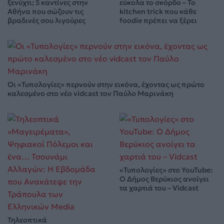
ξενύχτι; 5 καντίνες στην
εύκολα το σκόρδο – Το
Αθήνα που σώζουν τις
kitchen trick που κάθε
βραδινές σου λιγούρες
foodie πρέπει να ξέρει
Οι «Τυπολογίες» περνούν στην εικόνα, έχοντας ως πρώτο
καλεσμένο στο νέο vidcast τον Παύλο Μαρινάκη
«Τυπολογίες» στο YouTube:
Ο Δήμος Βερύκιος ανοίγει
τα χαρτιά του – Vidcast
Τηλεοπτικά