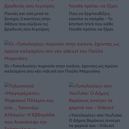
Πεινάς και εσύ μετά το
Πώς να ξεφλουδίζεις
ξενύχτι; 5 καντίνες στην
εύκολα το σκόρδο – Το
Αθήνα που σώζουν τις
kitchen trick που κάθε
βραδινές σου λιγούρες
foodie πρέπει να ξέρει
Οι «Τυπολογίες» περνούν στην εικόνα, έχοντας ως πρώτο
καλεσμένο στο νέο vidcast τον Παύλο Μαρινάκη
«Τυπολογίες» στο YouTube:
Ο Δήμος Βερύκιος ανοίγει
τα χαρτιά του – Vidcast