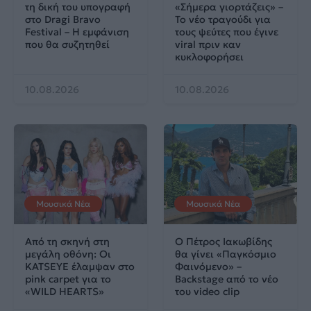
τη δική του υπογραφή
«Σήμερα γιορτάζεις» –
στο Dragi Bravo
Το νέο τραγούδι για
Festival – Η εμφάνιση
τους ψεύτες που έγινε
που θα συζητηθεί
viral πριν καν
κυκλοφορήσει
10.08.2026
10.08.2026
Μουσικά Νέα
Μουσικά Νέα
Από τη σκηνή στη
Ο Πέτρος Ιακωβίδης
μεγάλη οθόνη: Οι
θα γίνει «Παγκόσμιο
KATSEYE έλαμψαν στο
Φαινόμενο» –
pink carpet για το
Backstage από το νέο
«WILD HEARTS»
του video clip