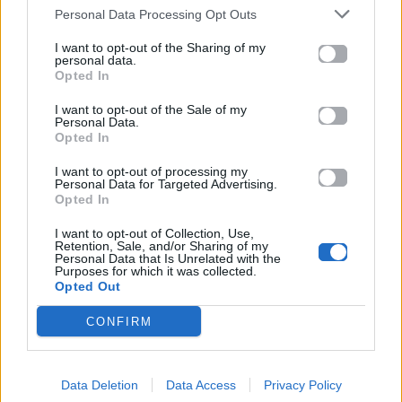
Personal Data Processing Opt Outs
I want to opt-out of the Sharing of my
personal data.
Opted In
I want to opt-out of the Sale of my
Personal Data.
Opted In
I want to opt-out of processing my
Personal Data for Targeted Advertising.
Opted In
I want to opt-out of Collection, Use,
Retention, Sale, and/or Sharing of my
Personal Data that Is Unrelated with the
Purposes for which it was collected.
Opted Out
Για σχόλια, μηνύματα ή φωτογραφικό υλικό
σχετικά με το
Mad.gr
, επισκεφτείτε μας στο
CONFIRM
Facebook
, επικοινωνήστε μέσω
Twitter
ή
ακολουθήστε μας στο
Instagram
.
Data Deletion
Data Access
Privacy Policy