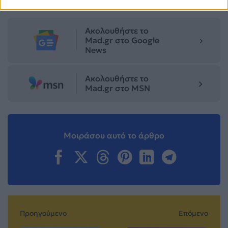
νέα τραγούδια
ΝΕΟ ΑΛΜΠΟΥΜ
Πάνος Βλάχος
Ακολουθήστε το
Mad.gr στο Google
News
Ακολουθήστε το
Mad.gr στο MSN
Μοιράσου αυτό το άρθρο
Προηγούμενο
Επόμενο