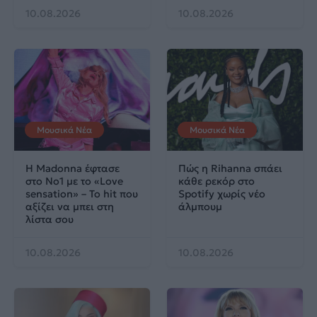
10.08.2026
10.08.2026
Μουσικά Νέα
Μουσικά Νέα
Η Madonna έφτασε
Πώς η Rihanna σπάει
στο No1 με το «Love
κάθε ρεκόρ στο
sensation» – Το hit που
Spotify χωρίς νέο
αξίζει να μπει στη
άλμπουμ
λίστα σου
10.08.2026
10.08.2026