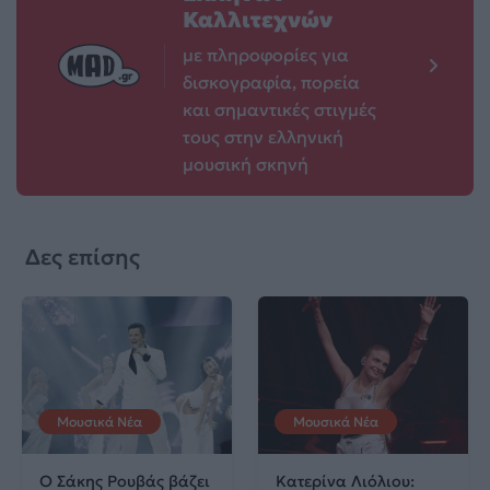
Καλλιτεχνών
με πληροφορίες για
δισκογραφία, πορεία
και σημαντικές στιγμές
τους στην ελληνική
μουσική σκηνή
Δες επίσης
Μουσικά Νέα
Μουσικά Νέα
Ο Σάκης Ρουβάς βάζει
Κατερίνα Λιόλιου: