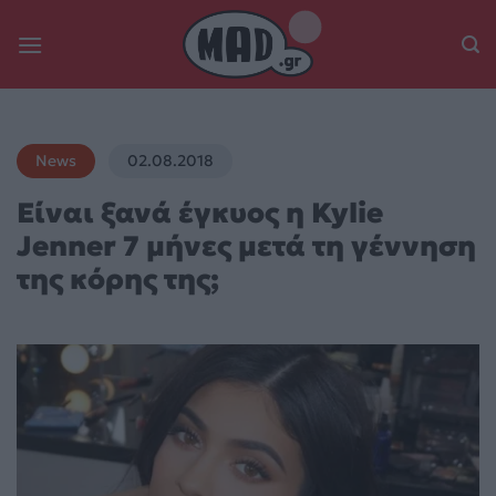
Skip
to
content
News
02.08.2018
Είναι ξανά έγκυος η Kylie
Jenner 7 μήνες μετά τη γέννηση
της κόρης της;