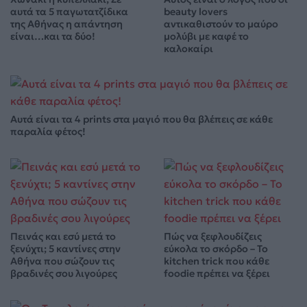
αυτά τα 5 παγωτατζίδικα
beauty lovers
της Αθήνας η απάντηση
αντικαθιστούν το μαύρο
είναι…και τα δύο!
μολύβι με καφέ το
καλοκαίρι
Αυτά είναι τα 4 prints στα μαγιό που θα βλέπεις σε κάθε
παραλία φέτος!
Πεινάς και εσύ μετά το
Πώς να ξεφλουδίζεις
ξενύχτι; 5 καντίνες στην
εύκολα το σκόρδο – Το
Αθήνα που σώζουν τις
kitchen trick που κάθε
βραδινές σου λιγούρες
foodie πρέπει να ξέρει