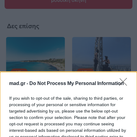
μουσική σκηνή
Δες επίσης
Life
Life
mad.gr -
Do Not Process My Personal Information
Καλοκαίρι στην Αττική
Το πιο επικίνδυνο
με επιφυλάξεις – Ποιες
«Will you marry me?»
If you wish to opt-out of the sale, sharing to third parties, or
παραλίες έχουν
που έχουμε δει ποτέ –
processing of your personal or sensitive information for
χαρακτηριστεί
Το ζευγάρι που
ακατάλληλες
σκαρφάλωσε στο
targeted advertising by us, please use the below opt-out
Empire State Building
section to confirm your selection. Please note that after your
opt-out request is processed you may continue seeing
interest-based ads based on personal information utilized by
04.07.2026
02.07.2026
us or personal information disclosed to third parties prior to