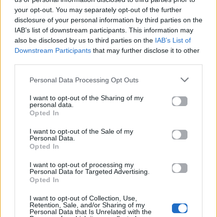
your opt-out. You may separately opt-out of the further
disclosure of your personal information by third parties on the
IAB’s list of downstream participants. This information may
also be disclosed by us to third parties on the
IAB’s List of
Downstream Participants
that may further disclose it to other
third parties.
News
Corporate News
Personal Data Processing Opt Outs
Πανελλαδικές 2026:
Μία κάρτα για όλες τις
I want to opt-out of the Sharing of my
Στην κορυφή των
προνοιακές παροχές!
personal data.
Opted In
βαθμολογιών η
Λαρισαία Ιωάννα
Παπακώστα με 19.780
I want to opt-out of the Sale of my
Personal Data.
μόρια
Opted In
26.06.2026
26.06.2026
I want to opt-out of processing my
Personal Data for Targeted Advertising.
Opted In
I want to opt-out of Collection, Use,
Retention, Sale, and/or Sharing of my
Personal Data that Is Unrelated with the