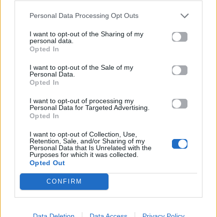
Personal Data Processing Opt Outs
I want to opt-out of the Sharing of my
News
personal data.
Opted In
Φανερά ενοχλημένη στις κάμερες η
I want to opt-out of the Sale of my
Personal Data.
Τόνια Σωτηροπούλου: «Ναι, ήρθα με
Opted In
τον Αλέξη! Και;»
I want to opt-out of processing my
Personal Data for Targeted Advertising.
Opted In
02.10.2017
I want to opt-out of Collection, Use,
Retention, Sale, and/or Sharing of my
Personal Data that Is Unrelated with the
Purposes for which it was collected.
Opted Out
CONFIRM
Data Deletion
Data Access
Privacy Policy