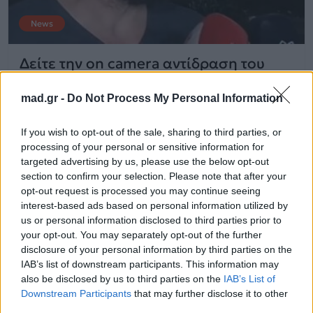
News
Δείτε την on camera αντίδραση του
Αλέξη Γεωργούλη για τη σχέση της
Σωτηροπούλου με τον Μαραβέγια
mad.gr -
Do Not Process My Personal Information
If you wish to opt-out of the sale, sharing to third parties, or
20.12.2017
processing of your personal or sensitive information for
targeted advertising by us, please use the below opt-out
section to confirm your selection. Please note that after your
opt-out request is processed you may continue seeing
interest-based ads based on personal information utilized by
us or personal information disclosed to third parties prior to
your opt-out. You may separately opt-out of the further
disclosure of your personal information by third parties on the
IAB’s list of downstream participants. This information may
also be disclosed by us to third parties on the
IAB’s List of
Downstream Participants
that may further disclose it to other
third parties.