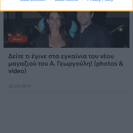
News
Δείτε τι έγινε στα εγκαίνια του νέου
μαγαζιού του Α. Γεωργούλη! (photos &
video)
26.09.2017