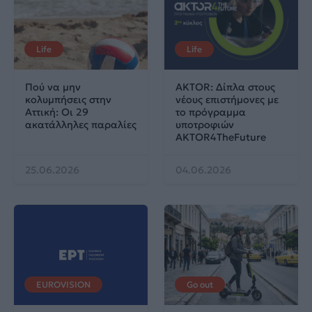
Life
Life
Πού να μην
AKTOR: Δίπλα στους
κολυμπήσεις στην
νέους επιστήμονες με
Αττική: Οι 29
το πρόγραμμα
ακατάλληλες παραλίες
υποτροφιών
AKTOR4TheFuture
25.06.2026
04.06.2026
EUROVISION
Go out