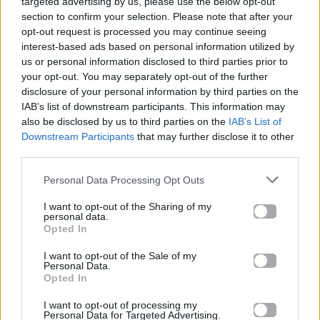
targeted advertising by us, please use the below opt-out
section to confirm your selection. Please note that after your
opt-out request is processed you may continue seeing
interest-based ads based on personal information utilized by
us or personal information disclosed to third parties prior to
Mad Men Show:
Δεν έχει ξαναβγεί
your opt-out. You may separately opt-out of the further
Αυτές είναι οι
πιο σέξυ η
disclosure of your personal information by third parties on the
ατάκες της ημέρας
Αγγελική Ηλιάδη!
IAB’s list of downstream participants. This information may
also be disclosed by us to third parties on the
IAB’s List of
23.10.2015
23.10.2015
Downstream Participants
that may further disclose it to other
third parties.
Personal Data Processing Opt Outs
Βιογραφικά
I want to opt-out of the Sharing of my
personal data.
Ελλήνων
Opted In
Καλλιτεχνών
I want to opt-out of the Sale of my
με πληροφορίες για
Personal Data.
Opted In
δισκογραφία, πορεία
και σημαντικές στιγμές
I want to opt-out of processing my
τους στην ελληνική
Personal Data for Targeted Advertising.