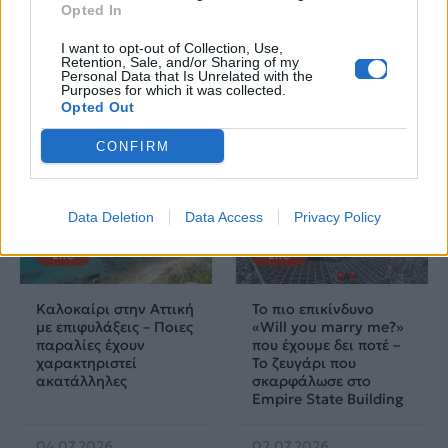
Opted In
μουσική σκηνή
I want to opt-out of Collection, Use,
Retention, Sale, and/or Sharing of my
Personal Data that Is Unrelated with the
Purposes for which it was collected.
Δες επίσης
Opted Out
CONFIRM
Data Deletion
Data Access
Privacy Policy
Life
Life
Καλοκαίρι στην Αττική
Το πιο επικίνδυνο
με επιφυλάξεις – Ποιες
«Will you marry me?»
παραλίες έχουν
που έχουμε δει ποτέ –
χαρακτηριστεί
Το ζευγάρι που
ακατάλληλες
σκαρφάλωσε στο
Empire State Building
04.07.2026
02.07.2026