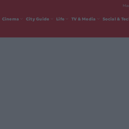
Mad
Cinema
City Guide
Life
TV & Media
Social & Te