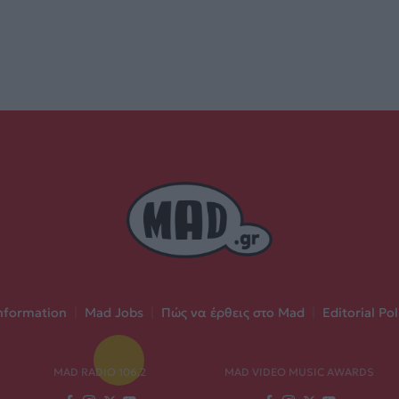
nformation
|
Mad Jobs
|
Πώς να έρθεις στο Mad
|
Editorial Pol
MAD RADIO 106,2
MAD VIDEO MUSIC AWARDS