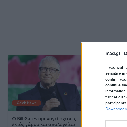
mad.gr -
D
If you wish 
sensitive in
confirm you
continue se
information 
further disc
participants
Celeb News
Celeb News
Downstream 
Ο Bill Gates ομολογεί σχέσεις
Σύλληψη του π
εκτός γάμου και απολογείται
Andrew εν μέσ