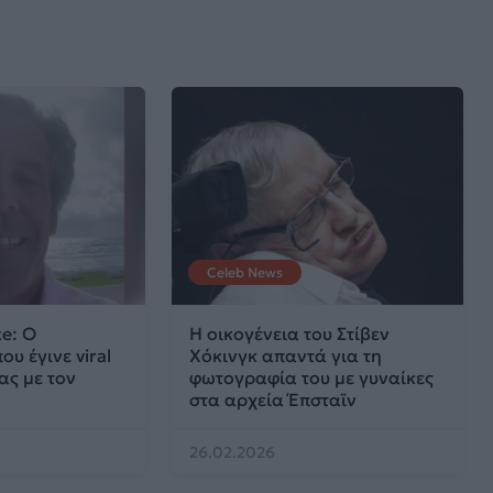
Celeb News
e: Ο
Η οικογένεια του Στίβεν
υ έγινε viral
Χόκινγκ απαντά για τη
ας με τον
φωτογραφία του με γυναίκες
στα αρχεία Έπσταϊν
26.02.2026