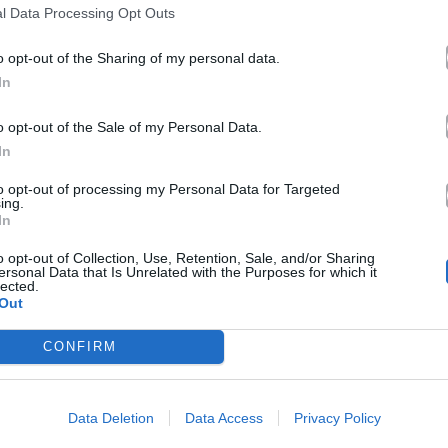
tein
τον Jeffrey Epstein πέτυχαν
l Data Processing Opt Outs
ρεκόρ πωλήσεων
o opt-out of the Sharing of my personal data.
17.12.2025
In
o opt-out of the Sale of my Personal Data.
In
to opt-out of processing my Personal Data for Targeted
ing.
In
o opt-out of Collection, Use, Retention, Sale, and/or Sharing
ersonal Data that Is Unrelated with the Purposes for which it
lected.
Out
CONFIRM
 τα
ατα της
e και η
ίζεται
Data Deletion
Data Access
Privacy Policy