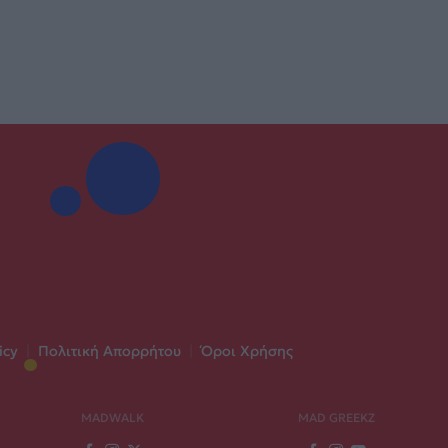
icy
|
Πολιτική Απορρήτου
|
Όροι Χρήσης
MADWALK
MAD GREEKZ