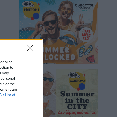
sonal or
ection to
ou may
 personal
out of the
 downstream
B’s List of