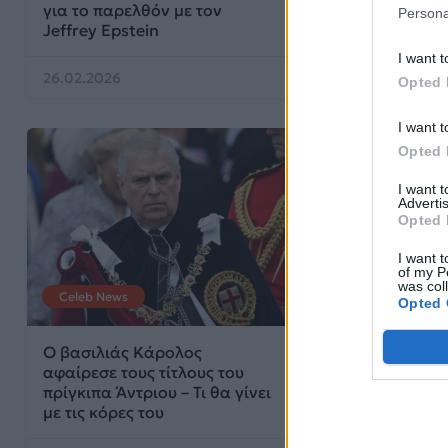
για το παρελθόν με τον
τον Jeffrey Eps
Persona
Jeffrey Epstein
I want t
26.02.2026
19.02.2026
Opted 
I want t
Opted 
I want 
Advertis
Opted 
I want t
of my P
was col
Celeb News
City Guide
Opted 
Ο βασιλιάς Κάρολος
Κυκλοφόρησαν
αφαίρεσε τους τίτλους του
απομνημονεύμ
πρίγκιπα Άντριου – Τι θα γίνει
Virginia Giuffr
με τις κόρες του
μοναρχία κλον