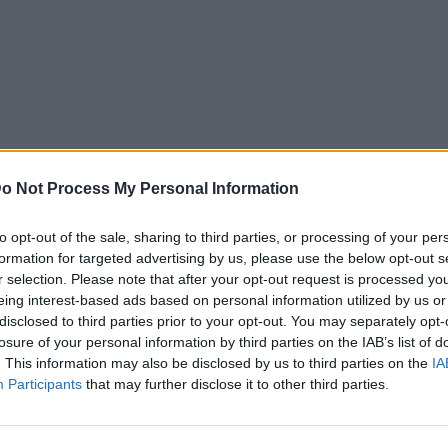
o Not Process My Personal Information
to opt-out of the sale, sharing to third parties, or processing of your per
formation for targeted advertising by us, please use the below opt-out s
r selection. Please note that after your opt-out request is processed y
eing interest-based ads based on personal information utilized by us or
disclosed to third parties prior to your opt-out. You may separately opt-
losure of your personal information by third parties on the IAB’s list of
. This information may also be disclosed by us to third parties on the
IA
City Guide
Participants
that may further disclose it to other third parties.
ρίγκιπα
Τα απομνημόνευματα της
ω ερευνών για
Virginia Roberts Giuffre για