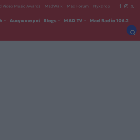
 Video Music Awards
MadWalk
Mad Forum
NyxDrop
ch
Διαγωνισμοί
Blogs
MAD TV
Mad Radio 106.2