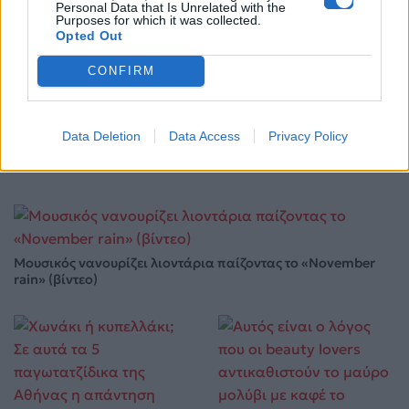
Personal Data that Is Unrelated with the
Purposes for which it was collected.
Life
Opted Out
CONFIRM
Η αποκάλυψη του αιώνα στην Αμφίπολη: Ολόκληρος
ο Τύμβος Καστά «ζωντανεύει» ξανά
Data Deletion
Data Access
Privacy Policy
12.05.2026
Μουσικός νανουρίζει λιοντάρια παίζοντας το «November
rain» (βίντεο)