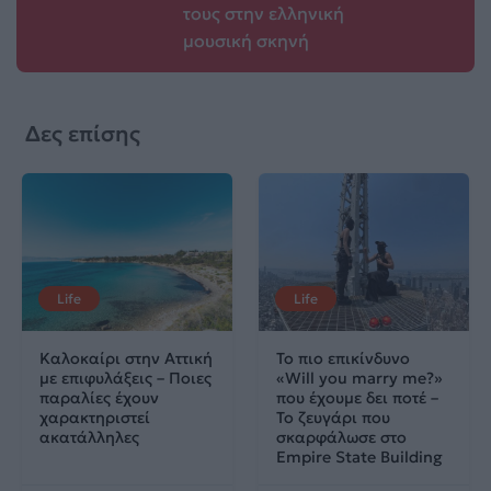
τους στην ελληνική
μουσική σκηνή
Δες επίσης
Life
Life
Καλοκαίρι στην Αττική
Το πιο επικίνδυνο
με επιφυλάξεις – Ποιες
«Will you marry me?»
παραλίες έχουν
που έχουμε δει ποτέ –
χαρακτηριστεί
Το ζευγάρι που
ακατάλληλες
σκαρφάλωσε στο
Empire State Building