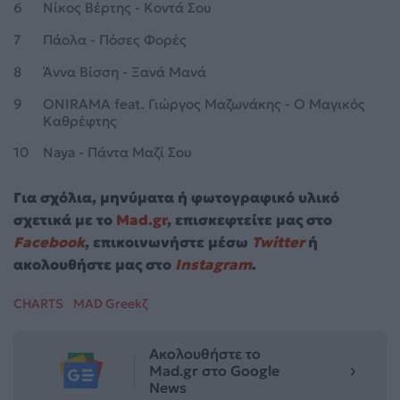
6
Νίκος Βέρτης - Κοντά Σου
7
Πάολα - Πόσες Φορές
8
Άννα Βίσση - Ξανά Μανά
9
ONIRAMA feat. Γιώργος Μαζωνάκης - Ο Μαγικός
Καθρέφτης
10
Naya - Πάντα Μαζί Σου
Για σχόλια, μηνύματα ή φωτογραφικό υλικό
σχετικά με το
Mad.gr
, επισκεφτείτε μας στο
Facebook
, επικοινωνήστε μέσω
Twitter
ή
ακολουθήστε μας στο
Instagram
.
CHARTS
MAD Greekζ
Ακολουθήστε το
Mad.gr στο Google
News