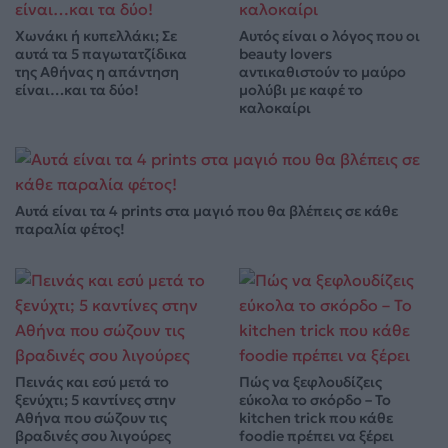
Χωνάκι ή κυπελλάκι; Σε
Αυτός είναι ο λόγος που οι
αυτά τα 5 παγωτατζίδικα
beauty lovers
της Αθήνας η απάντηση
αντικαθιστούν το μαύρο
είναι…και τα δύο!
μολύβι με καφέ το
καλοκαίρι
Αυτά είναι τα 4 prints στα μαγιό που θα βλέπεις σε κάθε
παραλία φέτος!
Πεινάς και εσύ μετά το
Πώς να ξεφλουδίζεις
ξενύχτι; 5 καντίνες στην
εύκολα το σκόρδο – Το
Αθήνα που σώζουν τις
kitchen trick που κάθε
βραδινές σου λιγούρες
foodie πρέπει να ξέρει