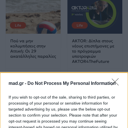
Life
Life
Πού να μην
AKTOR: Δίπλα στους
κολυμπήσεις στην
νέους επιστήμονες με
Αττική: Οι 29
το πρόγραμμα
ακατάλληλες παραλίες
υποτροφιών
AKTOR4TheFuture
25.06.2026
04.06.2026
mad.gr -
Do Not Process My Personal Information
If you wish to opt-out of the sale, sharing to third parties, or
processing of your personal or sensitive information for
targeted advertising by us, please use the below opt-out
section to confirm your selection. Please note that after your
opt-out request is processed you may continue seeing
EUROVISION
Go out
interest-based ads based on personal information utilized by