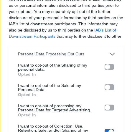
us or personal information disclosed to third parties prior to
ΕΡΤ: Εντυπωσιακή
Ηλεκτρικά πατίνια:
your opt-out. You may separately opt-out of the further
αύξηση κερδοφορίας
Μεταφορικό μέσο ή
disclosure of your personal information by third parties on the
στη φετινή Eurovision
«παγίδα» θανάτου;
IAB’s list of downstream participants. This information may
Οδηγός ασφαλούς
also be disclosed by us to third parties on the
IAB’s List of
μετακίνησης
Downstream Participants
that may further disclose it to other
third parties.
20.05.2026
12.05.2026
Personal Data Processing Opt Outs
I want to opt-out of the Sharing of my
personal data.
Opted In
I want to opt-out of the Sale of my
Personal Data.
Opted In
I want to opt-out of processing my
Personal Data for Targeted Advertising.
Opted In
I want to opt-out of Collection, Use,
Retention, Sale, and/or Sharing of my