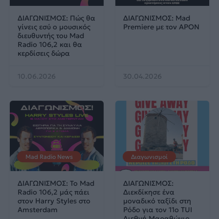
ΔΙΑΓΩΝΙΣΜΟΣ: Πώς θα
ΔΙΑΓΩΝΙΣΜΟΣ: Mad
γίνεις εσύ ο μουσικός
Premiere με τον APON
διευθυντής του Mad
Radio 106,2 και θα
κερδίσεις δώρα
10.06.2026
30.04.2026
Mad Radio News
Διαγωνισμοί
ΔΙΑΓΩΝΙΣΜΟΣ: Το Mad
ΔΙΑΓΩΝΙΣΜΟΣ:
Radio 106,2 μάς πάει
Διεκδίκησε ένα
στον Harry Styles στο
μοναδικό ταξίδι στη
Amsterdam
Ρόδο για τον 11ο TUI
Διεθνή Μαραθώνιο