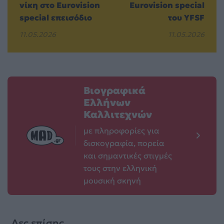
νίκη στο Eurovision
Eurovision special
special επεισόδιο
του YFSF
11.05.2026
11.05.2026
Βιογραφικά
Ελλήνων
Καλλιτεχνών
με πληροφορίες για
δισκογραφία, πορεία
και σημαντικές στιγμές
τους στην ελληνική
μουσική σκηνή
Δες επίσης