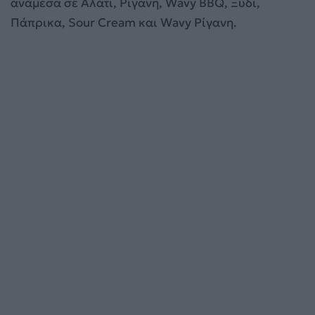
ανάμεσα σε Αλάτι, Ρίγανη, Wavy BBQ, Ξύδι,
Πάπρικα, Sour Cream και Wavy Ρίγανη.