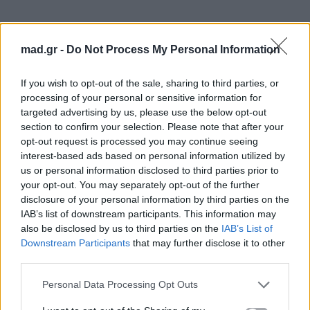
mad.gr -
Do Not Process My Personal Information
1ος νικητής την Παρασκευή 14 Μαΐου
If you wish to opt-out of the sale, sharing to third parties, or
processing of your personal or sensitive information for
2ος νικητής την Παρασκευή 21 Μαΐου
targeted advertising by us, please use the below opt-out
section to confirm your selection. Please note that after your
3ος νικητής την Παρασκευή 28 Μαΐου
opt-out request is processed you may continue seeing
interest-based ads based on personal information utilized by
4ος νικητής την Παρασκευή 05 Ιουνίου
us or personal information disclosed to third parties prior to
your opt-out. You may separately opt-out of the further
3. Η Διοργανώτρια εταιρία έχει το δικαίωμα να
disclosure of your personal information by third parties on the
IAB’s list of downstream participants. This information may
επαληθεύσει την εγκυρότητα των συμμετοχών και
also be disclosed by us to third parties on the
IAB’s List of
να αποκλείσει οποιονδήποτε Συμμετέχοντα
Downstream Participants
that may further disclose it to other
επιχειρεί να παρέμβει παρανόμως στη διαδικασία
third parties.
συμμετοχής ή του οποίου η συμμετοχή δεν είναι
Personal Data Processing Opt Outs
σύμφωνη με τους παρόντες όρους ή τυγχάνει