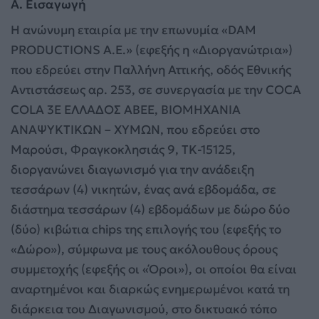
A. Εισαγωγή
Η ανώνυμη εταιρία με την επωνυμία «DAM
PRODUCTIONS A.E.» (εφεξής η «Διοργανώτρια»)
που εδρεύει στην Παλλήνη Αττικής, οδός Εθνικής
Αντιστάσεως αρ. 253, σε συνεργασία με την COCA
COLA 3E ΕΛΛΑΔΟΣ ΑΒΕΕ, ΒΙΟΜΗΧΑΝΙΑ
ΑΝΑΨΥΚΤΙΚΩΝ – ΧΥΜΩΝ, που εδρεύει στο
Μαρούσι, Φραγκοκλησιάς 9, ΤΚ-15125,
διοργανώνει διαγωνισμό για την ανάδειξη
τεσσάρων (4) νικητών, ένας ανά εβδομάδα, σε
διάστημα τεσσάρων (4) εβδομάδων με δώρο δύο
(δύο) κιβώτια chips της επιλογής του (εφεξής το
«Δώρο»), σύμφωνα με τους ακόλουθους όρους
συμμετοχής (εφεξής οι «Όροι»), οι οποίοι θα είναι
αναρτημένοι και διαρκώς ενημερωμένοι κατά τη
διάρκεια του Διαγωνισμού, στο δικτυακό τόπο