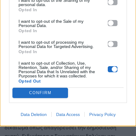
I want to opt-out of the Sharing of my
κακόπιστη, καταχρηστική ή αντίθετη προς το
personal data.
πνεύμα και τους σκοπούς του Διαγωνισμού.
Opted In
I want to opt-out of the Sale of my
4. Το περιεχόμενο το οποίο θα αναρτά ο
Personal Data.
Opted In
Συμμετέχων στην ιστοσελίδα του διαγωνισμού
πρέπει να συμμορφώνεται πλήρως με την κείμενη
I want to opt-out of processing my
Personal Data for Targeted Advertising.
νομοθεσία και να μην είναι ακατάλληλο (όπως,
Opted In
ενδεικτικά, περιεχόμενο που είναι άσεμνο,
I want to opt-out of Collection, Use,
ανήθικο, πορνογραφικό, προσβλητικό,
Retention, Sale, and/or Sharing of my
Personal Data that Is Unrelated with the
δυσφημιστικό, απειλητικό, ενδέχεται να
Purposes for which it was collected.
Opted Out
υποκινήσει ρατσιστικό μίσος, βλάσφημο κ.λ.π.)
καθώς και να μην παραβιάζει οιαδήποτε
CONFIRM
δικαιώματα τρίτων. Σε περίπτωση που όποιο
περιεχόμενο κριθεί ακατάλληλο από την
Data Deletion
Data Access
Privacy Policy
Διοργανώτρια εταιρεία, η τελευταία διατηρεί το
δικαίωμα όπως απαγορεύσει την δημοσίευση
αυτού. Ειδικότερα ο Συμμετέχων δηλώνει και