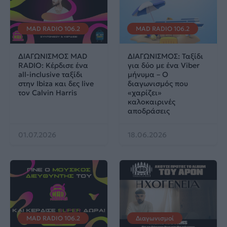
MAD RADIO 106.2
MAD RADIO 106.2
ΔΙΑΓΩΝΙΣΜΟΣ MAD
ΔΙΑΓΩΝΙΣΜΟΣ: Ταξίδι
RADIO: Κέρδισε ένα
για δύο με ένα Viber
all-inclusive ταξίδι
μήνυμα – Ο
στην Ibiza και δες live
διαγωνισμός που
τον Calvin Harris
«χαρίζει»
καλοκαιρινές
αποδράσεις
01.07.2026
18.06.2026
MAD RADIO 106.2
Διαγωνισμοί