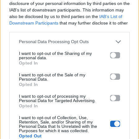
disclosure of your personal information by third parties on the
IAB’s list of downstream participants. This information may
also be disclosed by us to third parties on the
IAB’s List of
Downstream Participants
that may further disclose it to other
third parties.
Personal Data Processing Opt Outs
News
Corporate News
I want to opt-out of the Sharing of my
personal data.
Opted In
Πανελλαδικές 2026:
Μία κάρτα για όλες τις
Στην κορυφή των
προνοιακές παροχές!
βαθμολογιών η
I want to opt-out of the Sale of my
Personal Data.
Λαρισαία Ιωάννα
Opted In
Παπακώστα με 19.780
μόρια
I want to opt-out of processing my
Personal Data for Targeted Advertising.
Opted In
26.06.2026
26.06.2026
I want to opt-out of Collection, Use,
Retention, Sale, and/or Sharing of my
Personal Data that Is Unrelated with the
Purposes for which it was collected.
Opted Out