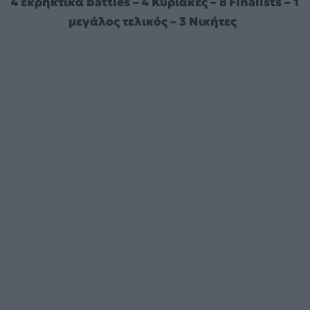
4 εκρηκτικά battles – 4 Κυριακές – 8 Finalists – 1
μεγάλος τελικός – 3 Νικήτες