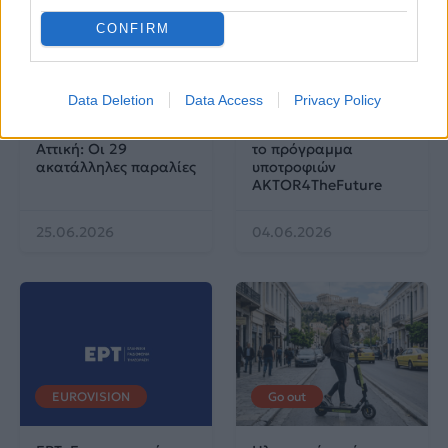
CONFIRM
Life
Life
Data Deletion
Data Access
Privacy Policy
Πού να μην
AKTOR: Δίπλα στους
κολυμπήσεις στην
νέους επιστήμονες με
Αττική: Οι 29
το πρόγραμμα
ακατάλληλες παραλίες
υποτροφιών
AKTOR4TheFuture
25.06.2026
04.06.2026
EUROVISION
Go out