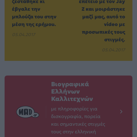
ζεστάθηκε κι
επέτειο με τον Jay
έβγαλε την
Z και μοιράστηκε
μπλούζα του στην
μαζί μας, αυτό το
μέση της ερήμου.
video με
προσωπικές τους
05.04.2017
στιγμές.
05.04.2017
Βιογραφικά
Ελλήνων
Καλλιτεχνών
με πληροφορίες για
δισκογραφία, πορεία
και σημαντικές στιγμές
τους στην ελληνική