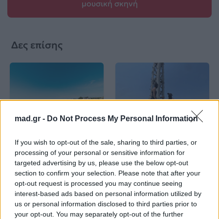
μουσική σκηνή
Δες επίσης
mad.gr -
Do Not Process My Personal Information
Life
Life
If you wish to opt-out of the sale, sharing to third parties, or
Καλοκαίρι στην Αττική
Το πιο επικίνδυνο
processing of your personal or sensitive information for
με επιφυλάξεις – Ποιες
«Will you marry me?»
παραλίες έχουν
που έχουμε δει ποτέ –
targeted advertising by us, please use the below opt-out
χαρακτηριστεί
Το ζευγάρι που
section to confirm your selection. Please note that after your
ακατάλληλες
σκαρφάλωσε στο
opt-out request is processed you may continue seeing
Empire State Building
interest-based ads based on personal information utilized by
us or personal information disclosed to third parties prior to
04.07.2026
02.07.2026
your opt-out. You may separately opt-out of the further