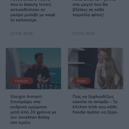
που οι beauty lovers
στα μαγιό που θα
αντικαθιστούν το
βλέπεις σε κάθε
μαύρο μολύβι με καφέ
παραλία φέτος!
το καλοκαίρι
07.08.2026
07.08.2026
Fashion
Food
Giorgio Armani:
Πώς να ξεφλουδίζεις
Επιστρέφει στα
εύκολα το σκόρδο – Το
ανδρικά αρώματα
kitchen trick που κάθε
μετά από 20 χρόνια με
foodie πρέπει να ξέρει
τον Jonathan Bailey
στο τιμόνι