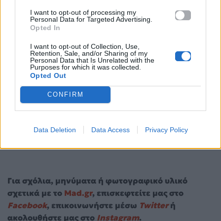
I want to opt-out of processing my
Personal Data for Targeted Advertising.
Opted In
I want to opt-out of Collection, Use,
Retention, Sale, and/or Sharing of my
Personal Data that Is Unrelated with the
Purposes for which it was collected.
Opted Out
CONFIRM
Lemon yellow nails: Το νέο hot manicure που
Data Deletion
Data Access
Privacy Policy
μυρίζει καλοκαίρι
Για σχόλια, μηνύματα ή φωτογραφικό υλικό
σχετικά με το
Mad.gr
, επισκεφτείτε μας στο
Facebook
, επικοινωνήστε μέσω
Twitter
ή
ακολουθήστε μας στο
Instagram
.