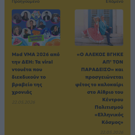
Προηγούμενο
Επόμενο
Mad VMA 2026 από
«Ο ΑΛΕΚΟΣ ΒΓΗΚΕ
την ΔΕΗ: Τα viral
ΑΠ’ ΤΟΝ
ντουέτα που
ΠΑΡΑΔΕΙΣΟ» και
διεκδικούν το
προσγειώνεται
βραβείο της
φέτος το καλοκαίρι
χρονιάς
στο Αίθριο του
Κέντρου
22.05.2026
Πολιτισμού
«Ελληνικός
Κόσμος»
22.05.2026