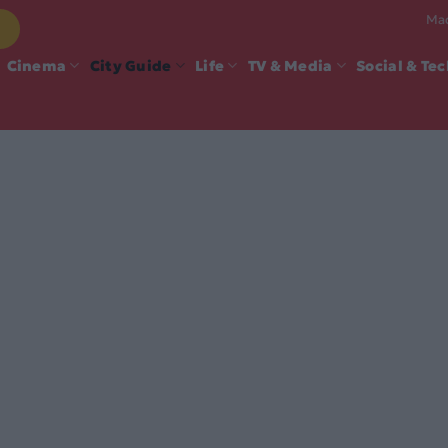
Mad
Cinema
City Guide
Life
TV & Media
Social & Te