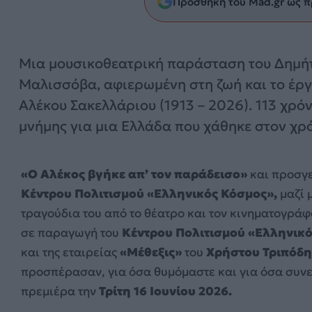
Προσθήκη του Mad.gr ως π
Μια μουσικοθεατρική παράσταση του Δημή
Μαλισσόβα, αφιερωμένη στη ζωή και το έργ
Αλέκου Σακελλάριου (1913 – 2026). 113 χρό
μνήμης για μια Ελλάδα που χάθηκε στον χρό
«Ο Αλέκος βγήκε απ’ τον παράδεισο»
και προσγε
Κέντρου Πολιτισμού «Ελληνικός Κόσμος»,
μαζί 
τραγούδια του από το θέατρο και τον κινηματογράφ
σε παραγωγή του
Κέντρου Πολιτισμού «Ελληνικ
και της εταιρείας
«Μέθεξις»
του
Χρήστου Τριπόδη
προσπέρασαν, για όσα θυμόμαστε και για όσα συνε
πρεμιέρα την
Τρίτη 16 Ιουνίου 2026.