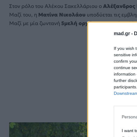
Στον ρόλο του Αλέκου Σακελλάριου ο
Αλέξανδρος
Μαζί του, η
Ματίνα Νικολάου
υποδύεται τις εμβλη
Μαζί με μία ζωντανή
5μελή ορχήστρα
που διευθύν
mad.gr -
D
If you wish 
sensitive in
confirm you
continue se
information 
further disc
participants
Downstream 
Persona
I want t