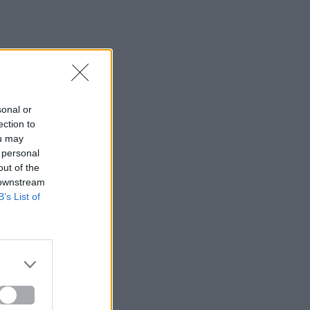
sonal or
ection to
ou may
 personal
out of the
 downstream
B’s List of