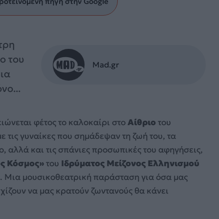
ροτεινόμενη πηγή στην Google
τρη
ο του
Mad.gr
νια
νο...
ιώνεται φέτος το καλοκαίρι στο
Αίθριο
του
με τις γυναίκες που σημάδεψαν τη ζωή του, τα
ο, αλλά και τις σπάνιες προσωπικές του αφηγήσεις,
ός Κόσμος»
του
Ιδρύματος Μείζονος Ελληνισμού
. Μια μουσικοθεατρική παράσταση για όσα μας
χίζουν να μας κρατούν ζωντανούς θα κάνει