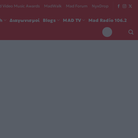
 Video Music Awards
MadWalk
Mad Forum
NyxDrop
ch
Διαγωνισμοί
Blogs
MAD TV
Mad Radio 106.2