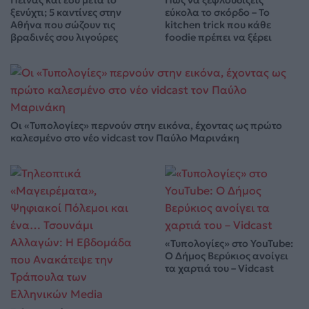
ξενύχτι; 5 καντίνες στην
εύκολα το σκόρδο – Το
Αθήνα που σώζουν τις
kitchen trick που κάθε
βραδινές σου λιγούρες
foodie πρέπει να ξέρει
Οι «Τυπολογίες» περνούν στην εικόνα, έχοντας ως πρώτο
καλεσμένο στο νέο vidcast τον Παύλο Μαρινάκη
«Τυπολογίες» στο YouTube:
Ο Δήμος Βερύκιος ανοίγει
τα χαρτιά του – Vidcast