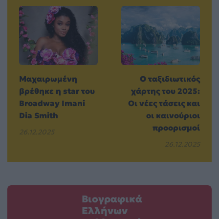
Μαχαιρωμένη
Ο ταξιδιωτικός
βρέθηκε η star του
χάρτης του 2025:
Broadway Imani
Οι νέες τάσεις και
Dia Smith
οι καινούριοι
προορισμοί
26.12.2025
26.12.2025
Βιογραφικά
Ελλήνων