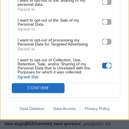
I want to opt-out of the Sharing of my
personal data.
Opted In
I want to opt-out of the Sale of my
Personal Data.
Opted In
I want to opt-out of processing my
Personal Data for Targeted Advertising.
Opted In
I want to opt-out of Collection, Use,
Retention, Sale, and/or Sharing of my
Personal Data that Is Unrelated with the
Pinterest
Purposes for which it was collected.
Opted Out
Πρέπει να παίζεις μουσική στα φυτά σου;
CONFIRM
Δεν υπάρχει οριστική επιστημονική απάντηση ότι η
μουσική βελτιώνει σημαντικά την ανάπτυξη των
Data Deletion
Data Access
Privacy Policy
φυτών,
όμως φαίνεται ότι οι δονήσεις, ως μέρος
του περιβάλλοντος των φυτών
, μπορούν να