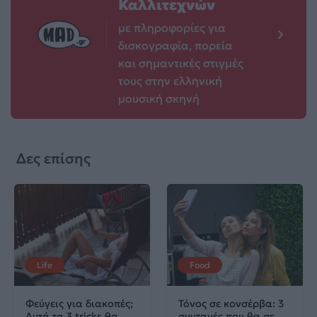
Καλλιτεχνών
με πληροφορίες για
δισκογραφία, πορεία
και σημαντικές στιγμές
τους στην ελληνική
μουσική σκηνή
Δες επίσης
Life
Food
Φεύγεις για διακοπές;
Τόνος σε κονσέρβα: 3
Αυτά τα 3 tricks θα
συνταγές που θα σε