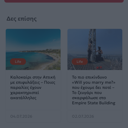
Δες επίσης
Life
Life
Καλοκαίρι στην Αττική
Το πιο επικίνδυνο
με επιφυλάξεις – Ποιες
«Will you marry me?»
παραλίες έχουν
που έχουμε δει ποτέ –
χαρακτηριστεί
Το ζευγάρι που
ακατάλληλες
σκαρφάλωσε στο
Empire State Building
04.07.2026
02.07.2026