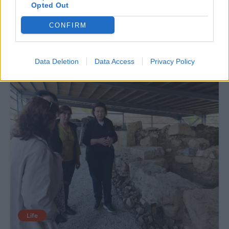
Opted Out
στη φετινή Eurovision
«παγίδα» θανάτου;
Οδηγός ασφαλούς
μετακίνησης
CONFIRM
20.05.2026
12.05.2026
Data Deletion
Data Access
Privacy Policy
Life