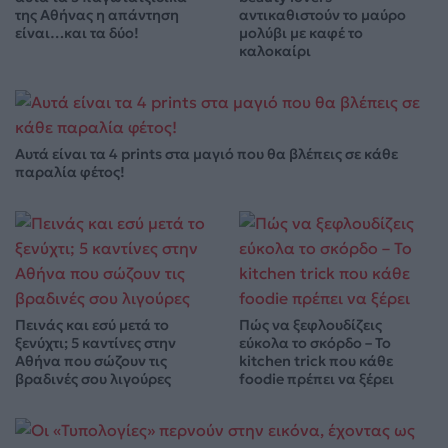
της Αθήνας η απάντηση
αντικαθιστούν το μαύρο
είναι…και τα δύο!
μολύβι με καφέ το
καλοκαίρι
Αυτά είναι τα 4 prints στα μαγιό που θα βλέπεις σε κάθε
παραλία φέτος!
Πεινάς και εσύ μετά το
Πώς να ξεφλουδίζεις
ξενύχτι; 5 καντίνες στην
εύκολα το σκόρδο – Το
Αθήνα που σώζουν τις
kitchen trick που κάθε
βραδινές σου λιγούρες
foodie πρέπει να ξέρει