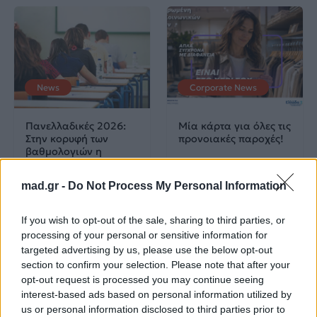
News
Corporate News
Πανελλαδικές 2026:
Μία κάρτα για όλες τις
Στην κορυφή των
προνοιακές παροχές!
βαθμολογιών η
Λαρισαία Ιωάννα
Παπακώστα με 19.780
mad.gr -
Do Not Process My Personal Information
μόρια
If you wish to opt-out of the sale, sharing to third parties, or
26.06.2026
26.06.2026
processing of your personal or sensitive information for
targeted advertising by us, please use the below opt-out
section to confirm your selection. Please note that after your
opt-out request is processed you may continue seeing
interest-based ads based on personal information utilized by
us or personal information disclosed to third parties prior to