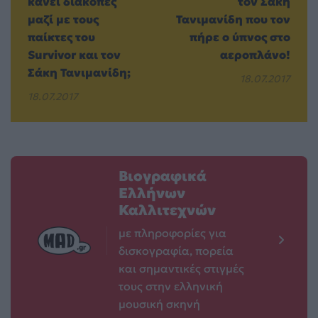
κάνει διακοπές
τον Σάκη
μαζί με τους
Τανιμανίδη που τον
παίκτες του
πήρε ο ύπνος στο
Survivor και τον
αεροπλάνο!
Σάκη Τανιμανίδη;
18.07.2017
18.07.2017
Βιογραφικά
Ελλήνων
Καλλιτεχνών
με πληροφορίες για
δισκογραφία, πορεία
και σημαντικές στιγμές
τους στην ελληνική
μουσική σκηνή