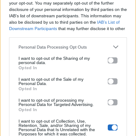
your opt-out. You may separately opt-out of the further
disclosure of your personal information by third parties on the
Life
Life
IAB’s list of downstream participants. This information may
also be disclosed by us to third parties on the
IAB’s List of
Πού να μην
AKTOR: Δίπλα στους
Downstream Participants
that may further disclose it to other
κολυμπήσεις στην
νέους επιστήμονες με
third parties.
Αττική: Οι 29
το πρόγραμμα
ακατάλληλες παραλίες
υποτροφιών
Personal Data Processing Opt Outs
AKTOR4TheFuture
I want to opt-out of the Sharing of my
25.06.2026
04.06.2026
personal data.
Opted In
I want to opt-out of the Sale of my
Personal Data.
Opted In
I want to opt-out of processing my
Personal Data for Targeted Advertising.
Opted In
EUROVISION
Go out
I want to opt-out of Collection, Use,
Retention, Sale, and/or Sharing of my
ΕΡΤ: Εντυπωσιακή
Ηλεκτρικά πατίνια:
Personal Data that Is Unrelated with the
Purposes for which it was collected.
αύξηση κερδοφορίας
Μεταφορικό μέσο ή