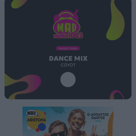
ΠΑΙΖΕΙ ΤΩΡΑ
DANCE MIX
COYOT