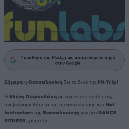
Προσθήκη του Mad.gr ως προτεινόμενη πηγή
στην Google
Σήμερα
η
Θεσσαλονίκη
ζει το δικό της
Fit-Trip
!
H
Ελένη Πετρουλάκη
με την Super ομάδα της
ανεβαίνουν Βόρεια και συναντούν τους πιο
Hot
Instructors
της
Θεσσαλονίκης
για μια
DANCE
FITNESS
εμπειρία.