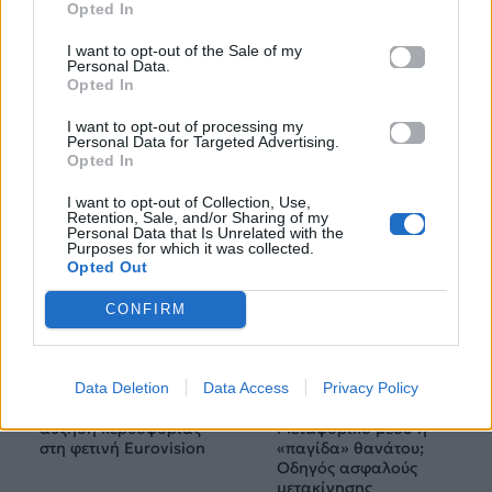
Opted In
Πού να μην
AKTOR: Δίπλα στους
I want to opt-out of the Sale of my
κολυμπήσεις στην
νέους επιστήμονες με
Personal Data.
Αττική: Οι 29
το πρόγραμμα
Opted In
ακατάλληλες παραλίες
υποτροφιών
AKTOR4TheFuture
I want to opt-out of processing my
Personal Data for Targeted Advertising.
Opted In
25.06.2026
04.06.2026
I want to opt-out of Collection, Use,
Retention, Sale, and/or Sharing of my
Personal Data that Is Unrelated with the
Purposes for which it was collected.
Opted Out
CONFIRM
EUROVISION
Go out
Data Deletion
Data Access
Privacy Policy
ΕΡΤ: Εντυπωσιακή
Ηλεκτρικά πατίνια:
αύξηση κερδοφορίας
Μεταφορικό μέσο ή
στη φετινή Eurovision
«παγίδα» θανάτου;
Οδηγός ασφαλούς
μετακίνησης