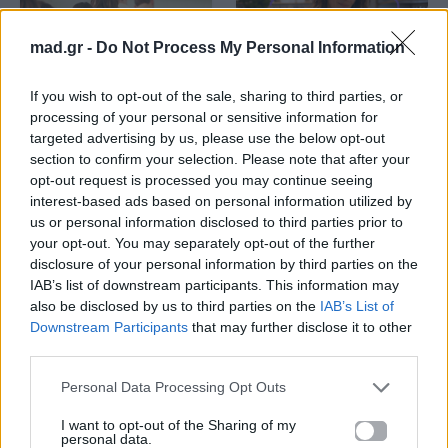
mad.gr -
Do Not Process My Personal Information
News
Corporate News
If you wish to opt-out of the sale, sharing to third parties, or
processing of your personal or sensitive information for
Πανελλαδικές 2026:
Μία κάρτα για όλες τις
targeted advertising by us, please use the below opt-out
Στην κορυφή των
προνοιακές παροχές!
section to confirm your selection. Please note that after your
βαθμολογιών η
Λαρισαία Ιωάννα
opt-out request is processed you may continue seeing
Παπακώστα με 19.780
interest-based ads based on personal information utilized by
μόρια
us or personal information disclosed to third parties prior to
your opt-out. You may separately opt-out of the further
26.06.2026
26.06.2026
disclosure of your personal information by third parties on the
IAB’s list of downstream participants. This information may
also be disclosed by us to third parties on the
IAB’s List of
Downstream Participants
that may further disclose it to other
third parties.
Personal Data Processing Opt Outs
I want to opt-out of the Sharing of my
Life
Life
personal data.