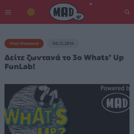
Skip
to
content
Mad Weekend
06.12.2014
Δείτε ζωντανά το 3ο Whats’ Up
FunLab!