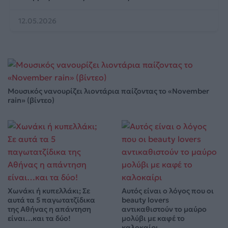
12.05.2026
Μουσικός νανουρίζει λιοντάρια παίζοντας το «November
rain» (βίντεο)
Χωνάκι ή κυπελλάκι; Σε
Αυτός είναι ο λόγος που οι
αυτά τα 5 παγωτατζίδικα
beauty lovers
της Αθήνας η απάντηση
αντικαθιστούν το μαύρο
είναι…και τα δύο!
μολύβι με καφέ το
καλοκαίρι