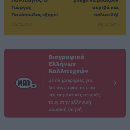
Γιώργος
ακριβά και
Πανόπουλος εξηγεί
πολυτελή!
06.12.2014
06.12.2014
Βιογραφικά
Ελλήνων
Καλλιτεχνών
με πληροφορίες για
δισκογραφία, πορεία
και σημαντικές στιγμές
τους στην ελληνική
μουσική σκηνή