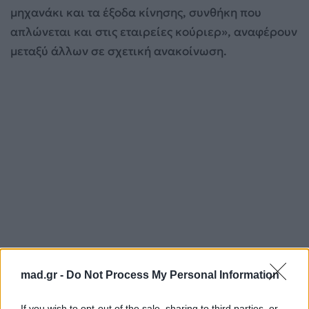
μηχανάκι και τα έξοδα κίνησης, συνθήκη που
απλώνεται και στις εταιρείες κούριερ», αναφέρουν
μεταξύ άλλων σε σχετική ανακοίνωση.
mad.gr -
Do Not Process My Personal Information
Για σχόλια, μηνύματα ή φωτογραφικό υλικό
σχετικά με το
Mad.gr
, επισκεφτείτε μας στο
If you wish to opt-out of the sale, sharing to third parties, or