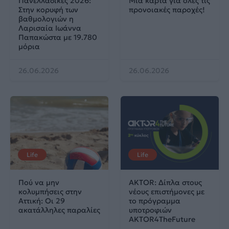
Πανελλαδικές 2026:
Μία κάρτα για όλες τις
Στην κορυφή των
προνοιακές παροχές!
βαθμολογιών η
Λαρισαία Ιωάννα
Παπακώστα με 19.780
μόρια
26.06.2026
26.06.2026
Life
Life
Πού να μην
AKTOR: Δίπλα στους
κολυμπήσεις στην
νέους επιστήμονες με
Αττική: Οι 29
το πρόγραμμα
ακατάλληλες παραλίες
υποτροφιών
AKTOR4TheFuture