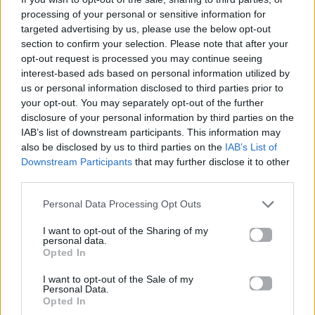
Facebook
, επικοινωνήστε μέσω
Twitter
ή
processing of your personal or sensitive information for
ακολουθήστε μας στο
Instagram
.
targeted advertising by us, please use the below opt-out
section to confirm your selection. Please note that after your
delivery
ΑΠΕΡΓΙΑ
opt-out request is processed you may continue seeing
interest-based ads based on personal information utilized by
us or personal information disclosed to third parties prior to
Ακολουθήστε το
your opt-out. You may separately opt-out of the further
Mad.gr στο Google
disclosure of your personal information by third parties on the
News
IAB’s list of downstream participants. This information may
also be disclosed by us to third parties on the
IAB’s List of
Ακολουθήστε το
Downstream Participants
that may further disclose it to other
Mad.gr στο MSN
third parties.
Personal Data Processing Opt Outs
I want to opt-out of the Sharing of my
Μοιράσου αυτό το άρθρο
personal data.
Opted In
I want to opt-out of the Sale of my
Personal Data.
Opted In