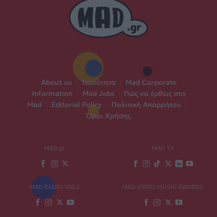
About us
|
Ταυτότητα
|
Mad Corporate
Information
|
Mad Jobs
|
Πώς να έρθεις στο
Mad
|
Editorial Policy
|
Πολιτική Απορρήτου
|
Όροι Χρήσης
MAD.gr
MAD TV
MAD RADIO 106,2
MAD VIDEO MUSIC AWARDS