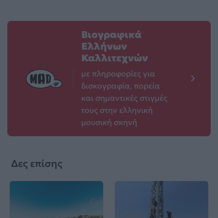
Βιογραφικά
Ελλήνων
Καλλιτεχνών
με πληροφορίες για
δισκογραφία, πορεία
και σημαντικές στιγμές
τους στην ελληνική
μουσική σκηνή
Δες επίσης