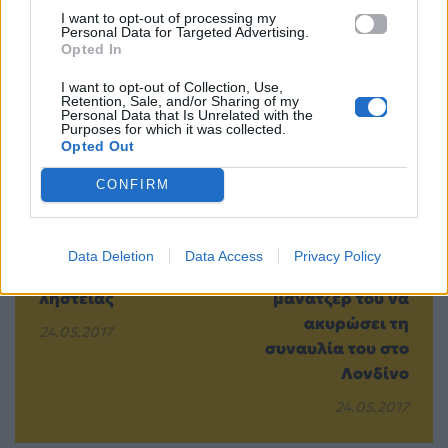
I want to opt-out of processing my
Personal Data for Targeted Advertising.
Προηγούμενο
Επόμενο
Opted In
I want to opt-out of Collection, Use,
Retention, Sale, and/or Sharing of my
Personal Data that Is Unrelated with the
Purposes for which it was collected.
Opted Out
CONFIRM
Τα Nike Air Max 97
Θαυμαστές του
Metallic Gold
Justin Bieber
Data Deletion
Data Access
Privacy Policy
έπεσαν “θύμα”
προτρέπουν τον
ληστείας
μάνατζερ του να
ακυρώσει τη
24.05.2017
συναυλία του στο
Λονδίνο
24.05.2017