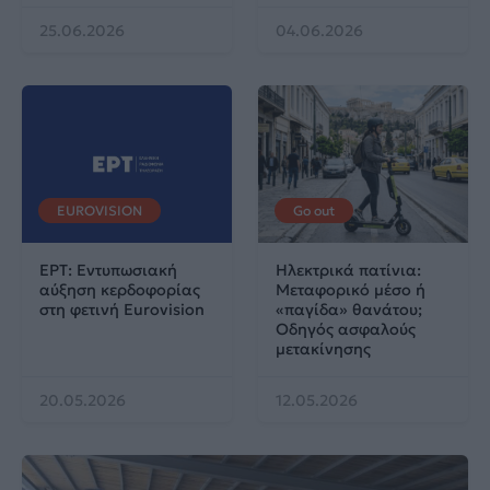
25.06.2026
04.06.2026
EUROVISION
Go out
ΕΡΤ: Εντυπωσιακή
Ηλεκτρικά πατίνια:
αύξηση κερδοφορίας
Μεταφορικό μέσο ή
στη φετινή Eurovision
«παγίδα» θανάτου;
Οδηγός ασφαλούς
μετακίνησης
20.05.2026
12.05.2026