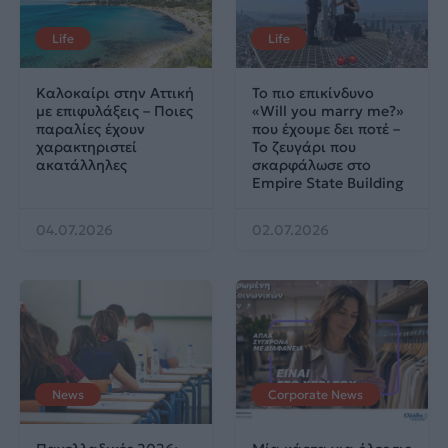
Life
Life
Καλοκαίρι στην Αττική
Το πιο επικίνδυνο
με επιφυλάξεις – Ποιες
«Will you marry me?»
παραλίες έχουν
που έχουμε δει ποτέ –
χαρακτηριστεί
Το ζευγάρι που
ακατάλληλες
σκαρφάλωσε στο
Empire State Building
04.07.2026
02.07.2026
News
Corporate News