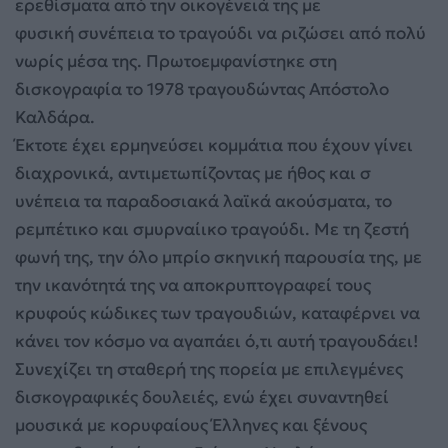
ερεθίσματα από την οικογένειά της με
φυσική συνέπεια το τραγούδι να ριζώσει από πολύ
νωρίς μέσα της. Πρωτοεμφανίστηκε στη
δισκογραφία το 1978 τραγουδώντας Απόστολο
Καλδάρα.
Έκτοτε έχει ερμηνεύσει κομμάτια που έχουν γίνει
διαχρονικά, αντιμετωπίζοντας με ήθος και σ
υνέπεια τα παραδοσιακά λαϊκά α
κούσματα, το
ρεμπέτικο και σμυρναίικο τραγούδι. Με τη ζεστή
φωνή της, την όλο μπρίο σκηνική παρουσία της, με
την ικανότητά της να αποκρυπτογραφεί τους
κρυφούς κώδικες των τραγουδιών, καταφέρνει να
κάνει τον κόσμο να αγαπάει ό,τι αυτή τραγουδάει!
Συνεχίζει τη σταθερή της πορεία με επιλεγμένες
δισκογραφικές δουλειές, ενώ έχει συναντηθεί
μουσικά με κορυφαίους Έλληνες και ξένους