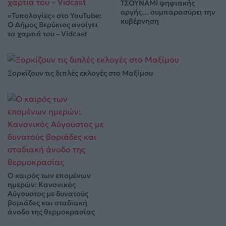
ΤΣΟΥΝΑΜΙ ψηφιακής
οργής… συμπαρασύρει την
«Τυπολογίες» στο YouTube:
κυβέρνηση
Ο Δήμος Βερύκιος ανοίγει
τα χαρτιά του – Vidcast
Ξορκίζουν τις διπλές εκλογές στο Μαξίμου
Ο καιρός των επομένων
ημερών: Κανονικός
Αύγουστος με δυνατούς
βοριάδες και σταδιακή
άνοδο της θερμοκρασίας