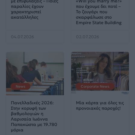
με επιφυλάξεις – Ποιες
«Will you marry me?»
παραλίες έχουν
που έχουμε δει ποτέ –
χαρακτηριστεί
Το ζευγάρι που
ακατάλληλες
σκαρφάλωσε στο
Empire State Building
04.07.2026
02.07.2026
News
Corporate News
Πανελλαδικές 2026:
Μία κάρτα για όλες τις
Στην κορυφή των
προνοιακές παροχές!
βαθμολογιών η
Λαρισαία Ιωάννα
Παπακώστα με 19.780
μόρια