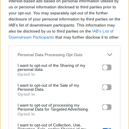
interest-based ads based on personal information utilized by
μουσικό ταξίδι με πυξίδα την καρδιά, με τραγούδια
us or personal information disclosed to third parties prior to
από την τελευταία δισκογραφική της δουλειά με τον
your opt-out. You may separately opt-out of the further
Θανάση Παπακωνσταντίνου, «5 χειμώνες 6
disclosure of your personal information by third parties on the
IAB’s list of downstream participants. This information may
καλοκαίρια», δικές της μουσικές, διασκευές, αλλά
also be disclosed by us to third parties on the
IAB’s List of
και μία ιδιαίτερη μουσική συνάντηση επί σκηνής με
Downstream Participants
that may further disclose it to other
τον Omar Faruk.
third parties.
Personal Data Processing Opt Outs
ATHENS MUSIC FESTIVAL…
Συνεργασίες
απροσδόκητες, συναντήσεις που εκπλήσσουν,
I want to opt-out of the Sharing of my
personal data.
παραστάσεις που διαφέρουν. Σας περιμένουμε!
Opted In
I want to opt-out of the Sale of my
Για σχόλια, μηνύματα ή φωτογραφικό υλικό
Personal Data.
Opted In
σχετικά με το
Mad.gr
, επισκεφτείτε μας στο
Facebook
, επικοινωνήστε μέσω
Twitter
ή
I want to opt-out of processing my
ακολουθήστε μας στο
Instagram
.
Personal Data for Targeted Advertising.
Opted In
Athens Music Festival
OMAR FARUK TEKBILEK & HIS
I want to opt-out of Collection, Use,
ENSEMBLE
ΓΛΥΚΕΡΙΑ
ΜΑΤΟΥΛΑ ΖΑΜΑΝΗ