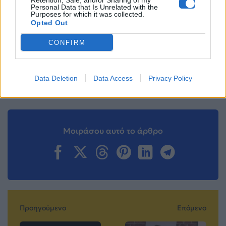
Retention, Sale, and/or Sharing of my
Personal Data that Is Unrelated with the
Purposes for which it was collected.
Opted Out
Ακολουθήστε το
Mad.gr στο Google
CONFIRM
News
Ακολουθήστε το
Data Deletion
Data Access
Privacy Policy
Mad.gr στο MSN
Μοιράσου αυτό το άρθρο
Προηγούμενο
Επόμενο