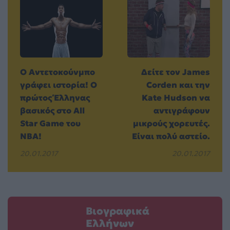
Ο Αντετοκούνμπο
Δείτε τον James
γράφει ιστορία! O
Corden και την
πρώτος Έλληνας
Kate Hudson να
βασικός στο All
αντιγράφουν
Star Game του
μικρούς χορευτές.
NBA!
Είναι πολύ αστείο.
20.01.2017
20.01.2017
Βιογραφικά
Ελλήνων