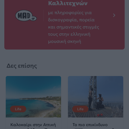
Καλλιτεχνών
με πληροφορίες για
δισκογραφία, πορεία
και σημαντικές στιγμές
τους στην ελληνική
μουσική σκηνή
Δες επίσης
Life
Life
Καλοκαίρι στην Αττική
Το πιο επικίνδυνο