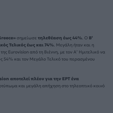
Greece»
σημείωσε
τηλεθέαση έως 44%
. Ο
Β’
ικός Τελικός έως και 74%
. Μεγάλη ήταν και η
ης Eurovision από τη Βιέννη, με τον Α’ Ημιτελικό να
ως 54% και τον Μεγάλο Τελικό του περασμένου
sion αποτελεί πλέον για την ΕΡΤ ένα
οτύπωμα και μεγάλη απήχηση στο τηλεοπτικό κοινό