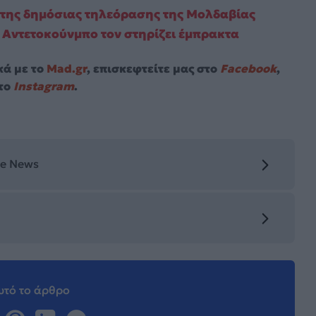
 της δημόσιας τηλεόρασης της Μολδαβίας
ς Αντετοκούνμπο τον στηρίζει έμπρακτα
κά με το
Mad.gr
, επισκεφτείτε μας στο
Facebook
,
το
Instagram
.
le News
τό το άρθρο