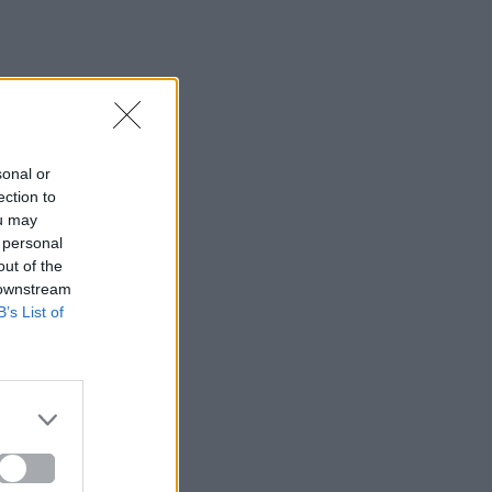
sonal or
ection to
ou may
 personal
out of the
 downstream
B’s List of