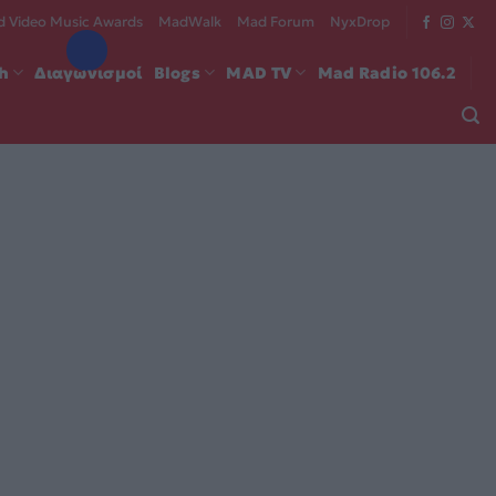
 Video Music Awards
MadWalk
Mad Forum
NyxDrop
ch
Διαγωνισμοί
Blogs
MAD TV
Mad Radio 106.2