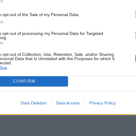
In
o opt-out of the Sale of my Personal Data.
φετινή διοργάνωση που ανήλθαν στο ποσό των
In
 τηλεόραση κυμάνθηκαν στα 100.751,48 ευρώ.
to opt-out of processing my Personal Data for Targeted
ing.
In
ΡΤ
ο και υψηλού επιπέδου τηλεοπτικό
o opt-out of Collection, Use, Retention, Sale, and/or Sharing
ersonal Data that Is Unrelated with the Purposes for which it
ανε δύο Εθνικούς Ημιτελικούς και έναν Εθνικό
lected.
Out
φορά τον περασμένο Φεβρουάριο και αγκαλιάστηκαν
CONFIRM
Data Deletion
Data Access
Privacy Policy