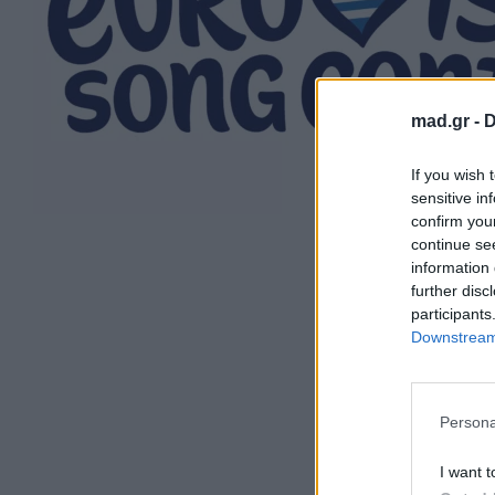
mad.gr -
D
If you wish 
sensitive in
confirm you
continue se
information 
further disc
participants
Downstream 
Persona
I want t