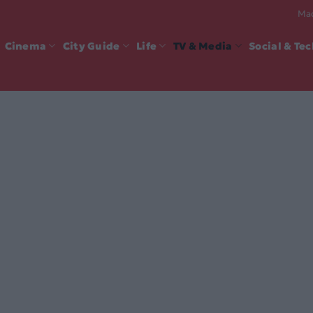
Mad
Cinema
City Guide
Life
TV & Media
Social & Te