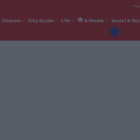
Mad
Cinema
City Guide
Life
TV & Media
Social & Te