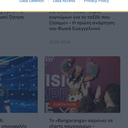
Data Deletion
Data Access
Privacy Policy
χή μου»: Ο
Eurovision 2026: «Είμαι
ιατί ζήτησε
ευγνώμων για το ταξίδι που
ζήσαμε» – Η πρώτη ανάρτηση
του Φωκά Ευαγγελινού
21.05.2026
EUROVISION
6:
Το «Bangaranga» σαρώνει τα
 επικεφαλής
charts παγκοσμίως –