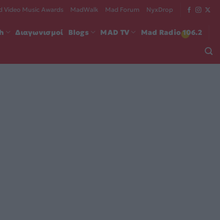
 Video Music Awards
MadWalk
Mad Forum
NyxDrop
ch
Διαγωνισμοί
Blogs
MAD TV
Mad Radio 106.2