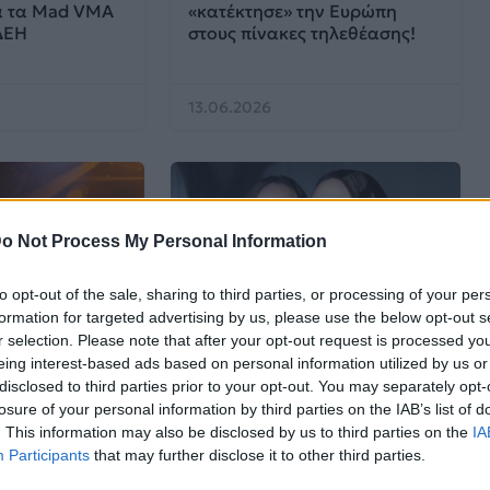
ια τα Mad VMA
«κατέκτησε» την Ευρώπη
ΔΕΗ
στους πίνακες τηλεθέασης!
13.06.2026
o Not Process My Personal Information
to opt-out of the sale, sharing to third parties, or processing of your per
formation for targeted advertising by us, please use the below opt-out s
r selection. Please note that after your opt-out request is processed y
EUROVISION
eing interest-based ads based on personal information utilized by us or
disclosed to third parties prior to your opt-out. You may separately opt-
6: Τα επίσημα
Από το «Bangaranga» μέχρι το
losure of your personal information by third parties on the IAB’s list of
έασης και η
«Jalla» αυτά είναι τα
. This information may also be disclosed by us to third parties on the
IA
η της ΕΡΤ
τραγούδια της Eurovision που
Participants
that may further disclose it to other third parties.
«σαρώνουν» στην Ελλάδα