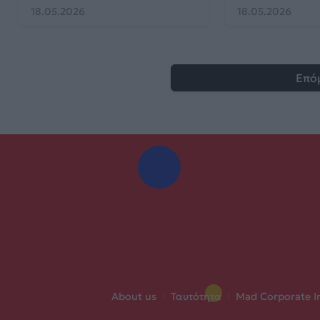
18.05.2026
18.05.2026
Επό
About us
|
Ταυτότητα
|
Mad Corporate I