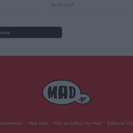
18.05.2026
μενα
nformation
|
Mad Jobs
|
Πώς να έρθεις στο Mad
|
Editorial Pol