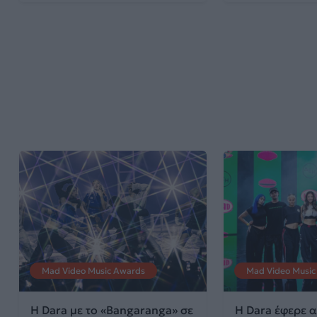
Mad Video Music Awards
Mad Video Music
Η Dara με το «Bangaranga» σε
Η Dara έφερε α