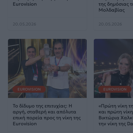
Eurovision
της δημόσιας 
Μολδαβίας
20.05.2026
20.05.2026
EUROVISION
EUROVISION
Το δίδυμο της επιτυχίας: Η
«Πρώτη νίκη τ
αργή, σταθερή και απόλυτα
και πρώτη νίκη
επική πορεία προς τη νίκη της
Βικτώρια Χαλκί
Eurovision
την νίκη της D