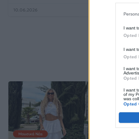
10.06.2026
08.06.2026
Persona
I want t
Opted 
I want t
Opted 
I want 
Advertis
Opted 
I want t
of my P
was col
Opted 
Μουσικά Νέα
EUROVISION