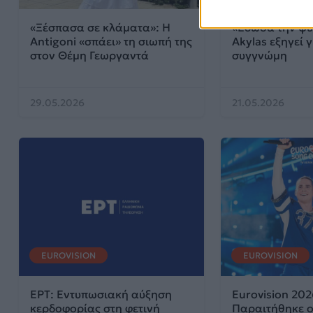
«Ξέσπασα σε κλάματα»: Η
«Έδωσα την ψυ
Antigoni «σπάει» τη σιωπή της
Akylas εξηγεί γ
στον Θέμη Γεωργαντά
συγγνώμη
29.05.2026
21.05.2026
EUROVISION
EUROVISION
ΕΡΤ: Εντυπωσιακή αύξηση
Eurovision 202
κερδοφορίας στη φετινή
Παραιτήθηκε ο