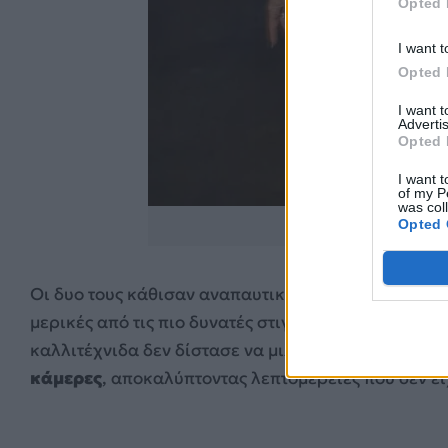
Opted 
I want t
Opted 
I want 
Advertis
Opted 
I want t
of my P
was col
Opted 
https://www.insta
Οι δυο τους κάθισαν αναπαυτικά, άνοιξαν τα μικρό
μερικές από τις πιο δυνατές στιγμές που σημαδεύτη
καλλιτέχνιδα δεν δίστασε να μιλήσει για
όλα όσα έ
κάμερες
, αποκαλύπτοντας λεπτομέρειες που δεν ε