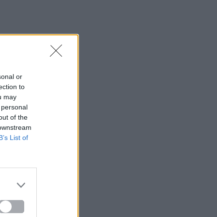
sonal or
ection to
ou may
 personal
out of the
 downstream
B’s List of