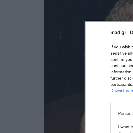
mad.gr -
D
If you wish 
sensitive in
confirm you
continue se
information 
further disc
participants
Downstream 
Persona
I want t