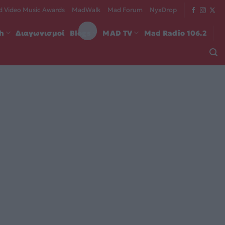
 Video Music Awards
MadWalk
Mad Forum
NyxDrop
ch
Διαγωνισμοί
Blogs
MAD TV
Mad Radio 106.2