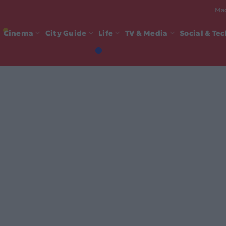
Mad
Cinema
City Guide
Life
TV & Media
Social & Te