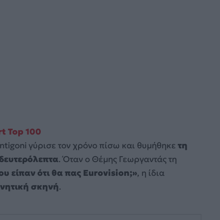
rt Top 100
tigoni γύρισε τον χρόνο πίσω και θυμήθηκε
τη
 δευτερόλεπτα
. Όταν ο Θέμης Γεωργαντάς τη
υ είπαν ότι θα πας Eurovision;»
, η ίδια
ινητική σκηνή
.