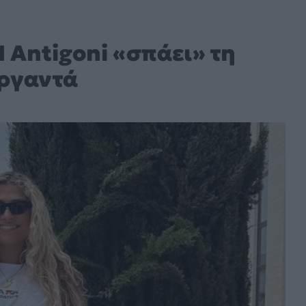
 Antigoni «σπάει» τη
ωργαντά