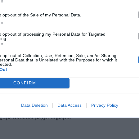
In
o opt-out of the Sale of my Personal Data.
In
to opt-out of processing my Personal Data for Targeted
ing.
In
o opt-out of Collection, Use, Retention, Sale, and/or Sharing
ersonal Data that Is Unrelated with the Purposes for which it
lected.
Out
gram.com/antigoni/
CONFIRM
φωνα του Super FM Radio και μοιράστηκαν μαζί μας
καν από το φετινό μουσικό ταξίδι. Η αγαπημένη
Data Deletion
Data Access
Privacy Policy
γιναν πίσω από τις κλειστές πόρτες και τις
ίχαμε ακούσει μέχρι σήμερα.