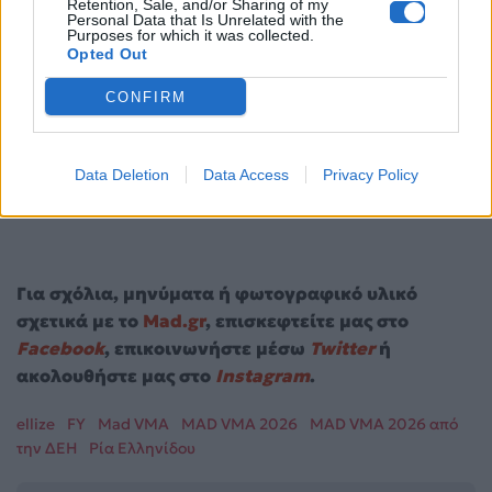
Retention, Sale, and/or Sharing of my
Personal Data that Is Unrelated with the
Purposes for which it was collected.
Opted Out
CONFIRM
Data Deletion
Data Access
Privacy Policy
Για σχόλια, μηνύματα ή φωτογραφικό υλικό
σχετικά με το
Mad.gr
, επισκεφτείτε μας στο
Facebook
, επικοινωνήστε μέσω
Twitter
ή
ακολουθήστε μας στο
Instagram
.
ellize
FY
Mad VMA
MAD VMA 2026
MAD VMA 2026 από
την ΔΕΗ
Ρία Ελληνίδου