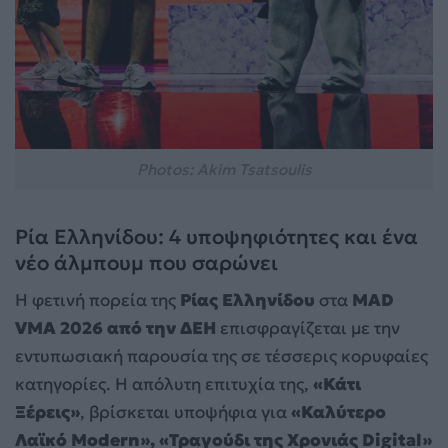
Photos: Akim Tsatsoulis
Ρία Ελληνίδου: 4 υποψηφιότητες και ένα
νέο άλμπουμ που σαρώνει
Η φετινή πορεία της
Ρίας Ελληνίδου
στα
MAD
VMA 2026 από την ΔΕΗ
επισφραγίζεται με την
εντυπωσιακή παρουσία της σε τέσσερις κορυφαίες
κατηγορίες. Η απόλυτη επιτυχία της,
«Κάτι
Ξέρεις»
, βρίσκεται υποψήφια για
«Καλύτερο
Λαϊκό Modern», «Τραγούδι της Χρονιάς Digital»