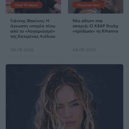
Mad TV News
Μουσικά Νέα
Γιάννης Φακίνος: Η
Νέο album στα
άγνωστη ιστορία πίσω
σκαριά; Ο A$AP Rocky
από το «Λογαριασμό»
«πρόδωσε» τη Rihanna
της Κατερίνας Λιόλιου
06.08.2026
06.08.2026