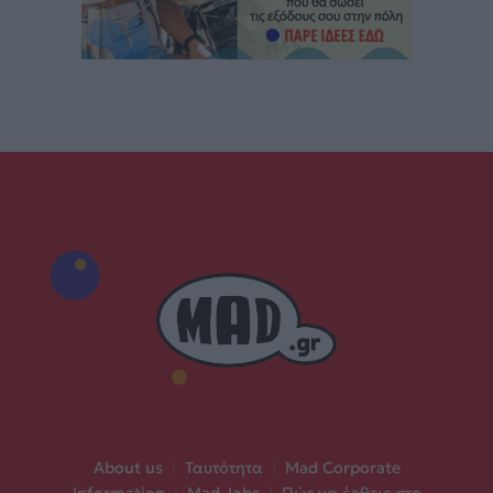
About us
|
Ταυτότητα
|
Mad Corporate
Information
|
Mad Jobs
|
Πώς να έρθεις στο