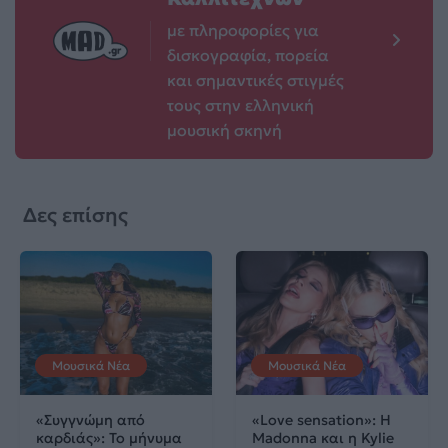
με πληροφορίες για
δισκογραφία, πορεία
και σημαντικές στιγμές
τους στην ελληνική
μουσική σκηνή
Δες επίσης
Μουσικά Νέα
Μουσικά Νέα
«Συγγνώμη από
«Love sensation»: Η
καρδιάς»: Το μήνυμα
Madonna και η Kylie