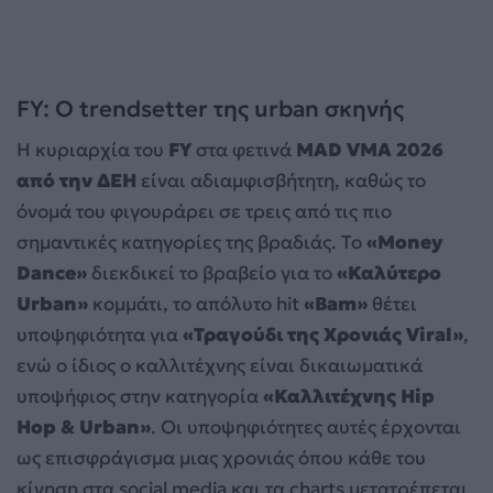
FY: Ο trendsetter της urban σκηνής
Η κυριαρχία του
FY
στα φετινά
MAD VMA 2026
από την ΔΕΗ
είναι αδιαμφισβήτητη, καθώς το
όνομά του φιγουράρει σε τρεις από τις πιο
σημαντικές κατηγορίες της βραδιάς. Το
«Money
Dance»
διεκδικεί το βραβείο για το
«Καλύτερο
Urban»
κομμάτι, το απόλυτο hit
«Bam»
θέτει
υποψηφιότητα για
«Τραγούδι της Χρονιάς Viral»
,
ενώ ο ίδιος ο καλλιτέχνης είναι δικαιωματικά
υποψήφιος στην κατηγορία
«Καλλιτέχνης Hip
Hop & Urban»
. Οι υποψηφιότητες αυτές έρχονται
ως επισφράγισμα μιας χρονιάς όπου κάθε του
κίνηση στα social media και τα charts μετατρέπεται