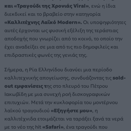
και «Τραγούδι της Χρονιάς Viral»
, ενώ η ίδια
διεκδικεί και το βραβείο στην κατηγορία
«Καλλιτέχνης Λαϊκό Modern».
Οι υποψηφιότητες
αυτές έρχονται ως φυσική εξέλιξη της τεράστιας
αποδοχής που γνωρίζει από το κοινό, το οποίο την
έχει αναδείξει σε μια από τις πιο δημοφιλείς και
επιδραστικές φωνές της γενιάς της.
Σήμερα, η Ρία Ελληνίδου διανύει μια περίοδο
καλλιτεχνικής απογείωσης, συνδυάζοντας τις
sold-
out εμφανίσεις τ
ης στο πλευρό του Πέτρου
Ιακωβίδη με μια συνεχή ροή δισκογραφικών
επιτυχιών. Μετά την κυκλοφορία του μοντέρνου
λαϊκού τραγουδιού
«Εξηγήστε μου»
, η
καλλιτέχνιδα ετοιμάζεται να ταράξει ξανά τα νερά
με το νέο της hit
«Safari»
, ένα τραγούδι που