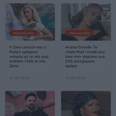
Μουσικά Νέα
Μουσικά Νέα
Η Zara Larsson και η
Ariana Grande: Το
Robyn γράφουν
«hate that i made you
ιστορία με το νέο pop
love me» σαρώνει για
anthem «Talk to me,
20ή συνεχόμενη
Zara»
ημέρα
07.08.2026
07.08.2026