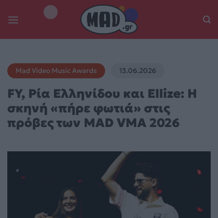
Skip
to
content
Mad Video Music Awards
13.06.2026
FY, Ρία Ελληνίδου και Ellize: H
σκηνή «πήρε φωτιά» στις
πρόβες των MAD VMA 2026