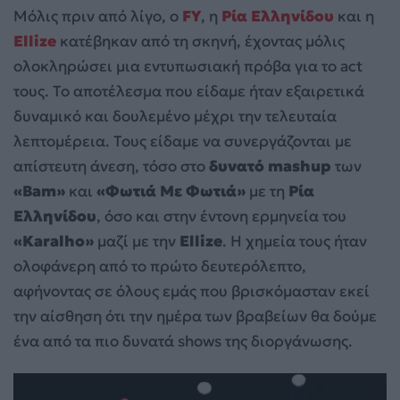
Μόλις πριν από λίγο, ο
FY
, η
Ρία Ελληνίδου
και η
Ellize
κατέβηκαν από τη σκηνή, έχοντας μόλις
ολοκληρώσει μια εντυπωσιακή πρόβα για το act
τους. Το αποτέλεσμα που είδαμε ήταν εξαιρετικά
δυναμικό και δουλεμένο μέχρι την τελευταία
λεπτομέρεια. Τους είδαμε να συνεργάζονται με
απίστευτη άνεση, τόσο στο
δυνατό mashup
των
«Bam»
και
«Φωτιά Με Φωτιά»
με τη
Ρία
Ελληνίδου
, όσο και στην έντονη ερμηνεία του
«Karalho»
μαζί με την
Ellize
. Η χημεία τους ήταν
ολοφάνερη από το πρώτο δευτερόλεπτο,
αφήνοντας σε όλους εμάς που βρισκόμασταν εκεί
την αίσθηση ότι την ημέρα των βραβείων θα δούμε
ένα από τα πιο δυνατά shows της διοργάνωσης.