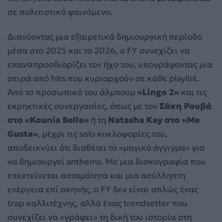
σε πολιτιστικό φαινόμενο.
Διανύοντας μια εξαιρετικά δημιουργική περίοδο
μέσα στο 2025 και το 2026, ο FY συνεχίζει να
επαναπροσδιορίζει τον ήχο του, υπογράφοντας μια
σειρά από hits που κυριαρχούν σε κάθε playlist.
Από το προσωπικό του άλμπουμ
«Lingo 2»
και τις
εκρηκτικές συνεργασίες, όπως με τον
Σάκη Ρουβά
στο «Kounia Bella»
ή τη
Natasha Kay στο «Me
Gusta»
, μέχρι τις solo κυκλοφορίες του,
αποδεικνύει ότι διαθέτει το «μαγικό άγγιγμα» για
να δημιουργεί anthems. Με μια δισκογραφία που
επεκτείνεται ασταμάτητα και μια ασύλληπτη
ενέργεια επί σκηνής, ο FY δεν είναι απλώς ένας
trap καλλιτέχνης, αλλά ένας trendsetter που
συνεχίζει να «γράφει» τη δική του ιστορία στη