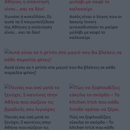
Χωνάκι ή κυπελλάκι; Σε
Αυτός είναι ο λόγος που οι
αυτά τα 5 παγωτατζίδικα
beauty lovers
της Αθήνας η απάντηση
αντικαθιστούν το μαύρο
είναι…και τα δύο!
μολύβι με καφέ το
καλοκαίρι
Αυτά είναι τα 4 prints στα μαγιό που θα βλέπεις σε κάθε
παραλία φέτος!
Πεινάς και εσύ μετά το
Πώς να ξεφλουδίζεις
ξενύχτι; 5 καντίνες στην
εύκολα το σκόρδο – Το
Αθήνα που σώζουν τις
kitchen trick που κάθε