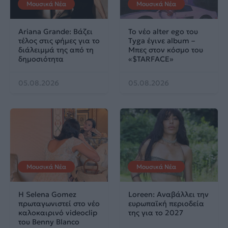
Μουσικά Νέα
Μουσικά Νέα
Ariana Grande: Βάζει
Το νέο alter ego του
τέλος στις φήμες για το
Tyga έγινε album –
διάλειμμά της από τη
Μπες στον κόσμο του
δημοσιότητα
«$TARFACE»
05.08.2026
05.08.2026
Μουσικά Νέα
Μουσικά Νέα
Η Selena Gomez
Loreen: Αναβάλλει την
πρωταγωνιστεί στο νέο
ευρωπαϊκή περιοδεία
καλοκαιρινό videoclip
της για το 2027
του Benny Blanco