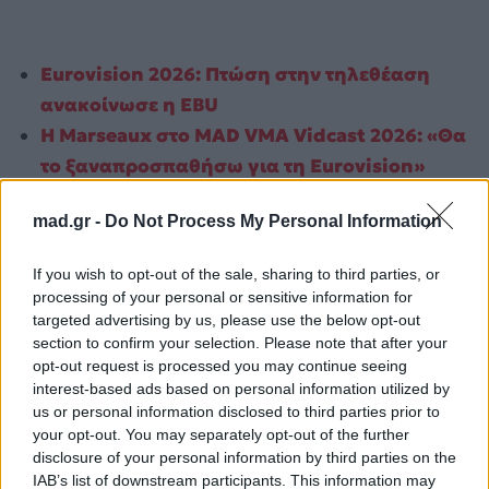
Eurovision 2026: Πτώση στην τηλεθέαση
ανακοίνωσε η EBU
Η Marseaux στο MAD VMA Vidcast 2026: «Θα
το ξαναπροσπαθήσω για τη Eurovision»
Για σχόλια, μηνύματα ή φωτογραφικό υλικό
mad.gr -
Do Not Process My Personal Information
σχετικά με το
Mad.gr
, επισκεφτείτε μας στο
Facebook
, επικοινωνήστε μέσω
Twitter
ή
If you wish to opt-out of the sale, sharing to third parties, or
processing of your personal or sensitive information for
ακολουθήστε μας στο
Instagram
.
targeted advertising by us, please use the below opt-out
section to confirm your selection. Please note that after your
Eurovision
Eurovision 2026
opt-out request is processed you may continue seeing
interest-based ads based on personal information utilized by
Ακολουθήστε το
us or personal information disclosed to third parties prior to
Mad.gr στο Google
your opt-out. You may separately opt-out of the further
News
disclosure of your personal information by third parties on the
IAB’s list of downstream participants. This information may