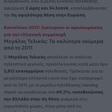
διοργάνωση, ενώ ο μέσος Έλληνας τηλεθεατής
αφιέρωσε
2 ώρες και 54 λεπτά
, καταλαμβάνοντας
την
5η υψηλότερη θέση στην Ευρώπη
.
Eurovision 2027: Ξεκίνησαν οι προετοιμασίες
για την ελληνική συμμετοχή
Μεγάλος Τελικός: Τα καλύτερα νούμερα
από το 2011
Ο
Μεγάλος Τελικός
αποτέλεσε το απόλυτο
τηλεοπτικό γεγονός, προσελκύοντας κατά μέσο όρο
2,812 εκατομμύρια
τηλεθεατές. Πρόκειται για το
μεγαλύτερο ελληνικό κοινό που έχει καταγραφεί
από το 2011, με το μερίδιο τηλεθέασης (viewing
share) να εκτοξεύεται στο
69,2%, τοποθετώντας
την Ελλάδα στην 6η θέση
ανάμεσα στις
ευρωπαϊκές χώρες, πίσω μόνο από τις