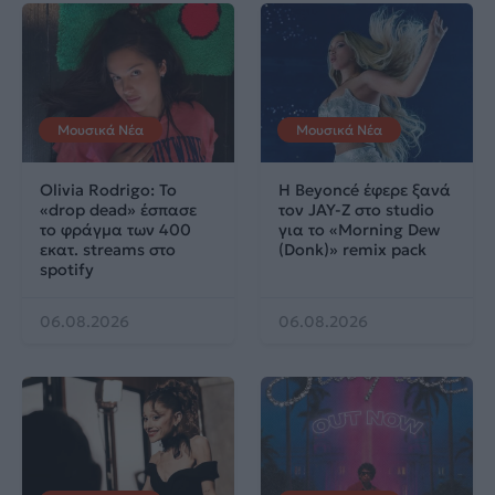
Μουσικά Νέα
Μουσικά Νέα
Olivia Rodrigo: To
Η Beyoncé έφερε ξανά
«drop dead» έσπασε
τον JAY-Z στο studio
το φράγμα των 400
για το «Morning Dew
εκατ. streams στο
(Donk)» remix pack
spotify
06.08.2026
06.08.2026