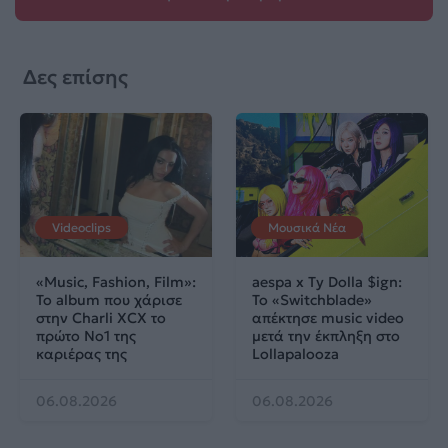
Δες επίσης
Videoclips
Μουσικά Νέα
«Music, Fashion, Film»:
aespa x Ty Dolla $ign:
Το album που χάρισε
Το «Switchblade»
στην Charli XCX το
απέκτησε music video
πρώτο No1 της
μετά την έκπληξη στο
καριέρας της
Lollapalooza
06.08.2026
06.08.2026