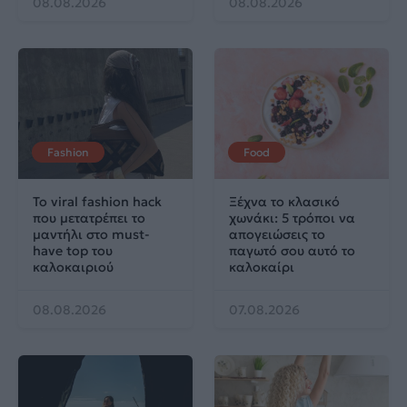
08.08.2026
08.08.2026
Fashion
Food
Το viral fashion hack
Ξέχνα το κλασικό
που μετατρέπει το
χωνάκι: 5 τρόποι να
μαντήλι στο must-
απογειώσεις το
have top του
παγωτό σου αυτό το
καλοκαιριού
καλοκαίρι
08.08.2026
07.08.2026