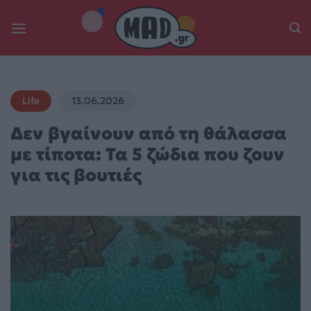
Skip
to
content
Life
13.06.2026
Δεν βγαίνουν από τη θάλασσα
με τίποτα: Τα 5 ζώδια που ζουν
για τις βουτιές