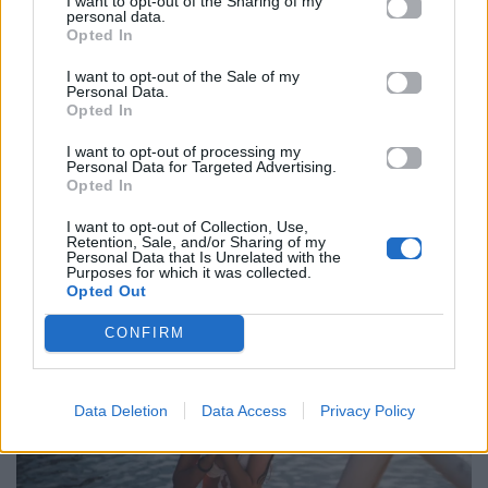
I want to opt-out of the Sharing of my
Πηγή: Unsplash
personal data.
Opted In
5. Υδροχόος
I want to opt-out of the Sale of my
Personal Data.
Opted In
Παρά το όνομά του, ο Υδροχόος είναι ζώδιο του
αέρα, όμως έχει μια ιδιαίτερη έλξη προς το νερό.
I want to opt-out of processing my
Personal Data for Targeted Advertising.
Του αρέσουν τα θαλάσσια σπορ, οι καταδύσεις και
Opted In
κάθε δραστηριότητα που του προσφέρει νέες
I want to opt-out of Collection, Use,
εμπειρίες. Για τον Υδροχόο, το κολύμπι είναι
Retention, Sale, and/or Sharing of my
Personal Data that Is Unrelated with the
συνδεδεμένο με την αίσθηση της ελευθερίας και της
Purposes for which it was collected.
Opted Out
ανεξαρτησίας.
CONFIRM
Data Deletion
Data Access
Privacy Policy