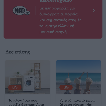
Καλλιτεχνών
με πληροφορίες για
δισκογραφία, πορεία
και σημαντικές στιγμές
τους στην ελληνική
μουσική σκηνή
Δες επίσης
Life
Life
Το πλυντήριο σου
Υγιεινό παγωτό χωρίς
μυρίζει άσχημα; Αυτό
ζάχαρη γίνεται; Ναι,