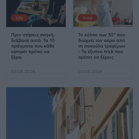
Life
Food
Πριν στήσεις σκηνή,
Το κόλπο των 30” που
διάβασε αυτό: Τα 10
διώχνει τον αέρα από
πράγματα που κάθε
τη σακούλα τροφίμων
camper πρέπει να
– Το έξυπνο trick που
ξέρει
πρέπει να ξέρεις
07.08.2026
07.08.2026