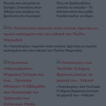
Πεινάς και εσύ μετά το
Πώς να ξεφλουδίζεις
ξενύχτι; 5 καντίνες στην
εύκολα το σκόρδο – Το
Αθήνα που σώζουν τις
kitchen trick που κάθε
βραδινές σου λιγούρες
foodie πρέπει να ξέρει
Οι «Τυπολογίες» περνούν στην εικόνα, έχοντας ως πρώτο
καλεσμένο στο νέο vidcast τον Παύλο Μαρινάκη
«Τυπολογίες» στο YouTube:
Ο Δήμος Βερύκιος ανοίγει
τα χαρτιά του – Vidcast