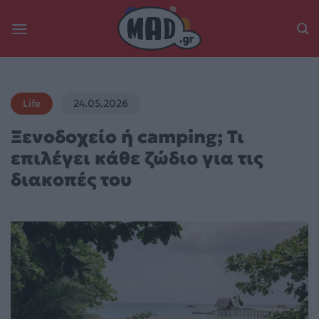
Skip
to
content
Life
24.05.2026
Ξενοδοχείο ή camping; Τι
επιλέγει κάθε ζώδιο για τις
διακοπές του