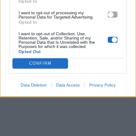
Opted In
ενώ άλλοι κυνηγούν ελευθερία, περιπέτεια και
I want to opt-out of processing my
επαφή με τη φύση. Όπως και να έχει, το καλοκαίρι
Personal Data for Targeted Advertising.
είναι εμπειρία, όχι κανόνας. Και είτε σε σκηνή είτε
Opted In
σε σουίτα, το σημαντικό είναι να περνάς καλά, με
I want to opt-out of Collection, Use,
Retention, Sale, and/or Sharing of my
τον δικό σου τρόπο.
Personal Data that Is Unrelated with the
Purposes for which it was collected.
Opted Out
Διάβασε επίσης:
CONFIRM
Data Deletion
Data Access
Privacy Policy