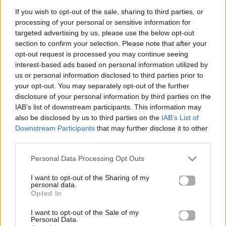
4. Υδροχόος
If you wish to opt-out of the sale, sharing to third parties, or
processing of your personal or sensitive information for
Ο
Υδροχόος
επιλέγει camping γιατί είναι πιο
targeted advertising by us, please use the below opt-out
ανεξάρτητο και αντισυμβατικό. Του αρέσει η
section to confirm your selection. Please note that after your
εμπειρία της φύσης και της ελευθερίας.
opt-out request is processed you may continue seeing
interest-based ads based on personal information utilized by
us or personal information disclosed to third parties prior to
5. Ιχθύες
your opt-out. You may separately opt-out of the further
Ο
Ιχθύς
λατρεύει τη θάλασσα, τα αστέρια και την
disclosure of your personal information by third parties on the
IAB’s list of downstream participants. This information may
ηρεμία της φύσης. Το camping του δίνει το πιο
also be disclosed by us to third parties on the
IAB’s List of
ρομαντικό καλοκαιρινό σκηνικό.
Downstream Participants
that may further disclose it to other
third parties.
Στην πραγματικότητα,
δεν υπάρχει σωστή ή
Personal Data Processing Opt Outs
λάθος επιλογή ανάμεσα σε ξενοδοχείο και
I want to opt-out of the Sharing of my
camping,
υπάρχει μόνο αυτό που ταιριάζει στον
personal data.
χαρακτήρα και την ενέργεια του καθενός. Τα ζώδια
Opted In
απλώς αποκαλύπτουν τις τάσεις μας: άλλοι
I want to opt-out of the Sale of my
Personal Data.
αναζητούν πολυτέλεια, άνεση και ιδιωτικότητα,