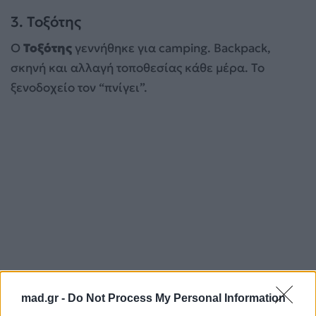
3. Τοξότης
Ο
Τοξότης
γεννήθηκε για camping. Backpack,
σκηνή και αλλαγή τοποθεσίας κάθε μέρα. Το
ξενοδοχείο τον “πνίγει”.
mad.gr -
Do Not Process My Personal Information