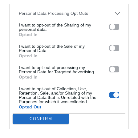
third parties.
ακολουθήστε μας στο
Instagram
.
Personal Data Processing Opt Outs
ζώδια
καθαριότητα
I want to opt-out of the Sharing of my
personal data.
Ακολουθήστε το
Opted In
Mad.gr στο Google
News
I want to opt-out of the Sale of my
Personal Data.
Opted In
Ακολουθήστε το
I want to opt-out of processing my
Mad.gr στο MSN
Personal Data for Targeted Advertising.
Opted In
I want to opt-out of Collection, Use,
Retention, Sale, and/or Sharing of my
Μοιράσου αυτό το άρθρο
Personal Data that Is Unrelated with the
Purposes for which it was collected.
Opted Out
CONFIRM