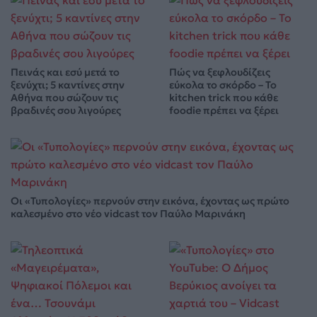
Πεινάς και εσύ μετά το
Πώς να ξεφλουδίζεις
ξενύχτι; 5 καντίνες στην
εύκολα το σκόρδο – Το
Αθήνα που σώζουν τις
kitchen trick που κάθε
βραδινές σου λιγούρες
foodie πρέπει να ξέρει
Οι «Τυπολογίες» περνούν στην εικόνα, έχοντας ως πρώτο
καλεσμένο στο νέο vidcast τον Παύλο Μαρινάκη