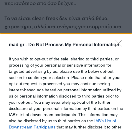
περισσότερο από όσο δείχνει.
Το να είσαι clean freak δεν είναι απλά θέμα
χαρακτήρα, αλλά και ανάγκης για ισορροπία και
ηρεμία στην καθημερινότητα. Κάποια ζώδια το
έχουν αυτό σε υπερβολικό βαθμό, κάνοντας την
mad.gr -
Do Not Process My Personal Information
καθαριότητα σχεδόν τρόπο ζωής. Και είτε είσαι από
αυτούς που καθαρίζουν καθημερινά είτε από
If you wish to opt-out of the sale, sharing to third parties, or
processing of your personal or sensitive information for
αυτούς που το αναβάλλουν, το σίγουρο είναι ότι
το
targeted advertising by us, please use the below opt-out
χάος… ποτέ δεν είναι ίδιο για όλους
.
section to confirm your selection. Please note that after your
opt-out request is processed you may continue seeing
interest-based ads based on personal information utilized by
Ζώδια και Eurovision: Το ζώδιό σου
us or personal information disclosed to third parties prior to
αποκαλύπτει ποιο Eurovision hit είσαι
your opt-out. You may separately opt-out of the further
disclosure of your personal information by third parties on the
Για σχόλια, μηνύματα ή φωτογραφικό υλικό
IAB’s list of downstream participants. This information may
σχετικά με το
Mad.gr
, επισκεφτείτε μας στο
also be disclosed by us to third parties on the
IAB’s List of
Facebook
, επικοινωνήστε μέσω
Twitter
ή
Downstream Participants
that may further disclose it to other