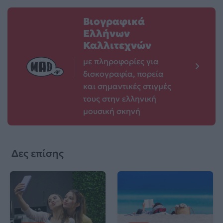
Βιογραφικά
Ελλήνων
Καλλιτεχνών
με πληροφορίες για
δισκογραφία, πορεία
και σημαντικές στιγμές
τους στην ελληνική
μουσική σκηνή
Δες επίσης