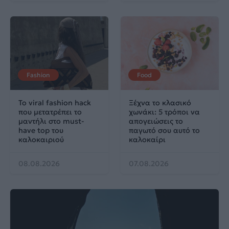
Fashion
Food
Το viral fashion hack
Ξέχνα το κλασικό
που μετατρέπει το
χωνάκι: 5 τρόποι να
μαντήλι στο must-
απογειώσεις το
have top του
παγωτό σου αυτό το
καλοκαιριού
καλοκαίρι
08.08.2026
07.08.2026