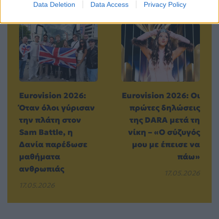
Data Deletion
Data Access
Privacy Policy
Προηγούμενο
Επόμενο
Eurovision 2026:
Eurovision 2026: Οι
Όταν όλοι γύρισαν
πρώτες δηλώσεις
την πλάτη στον
της DARA μετά τη
Sam Battle, η
νίκη – «Ο σύζυγός
Δανία παρέδωσε
μου με έπεισε να
μαθήματα
πάω»
ανθρωπιάς
17.05.2026
17.05.2026