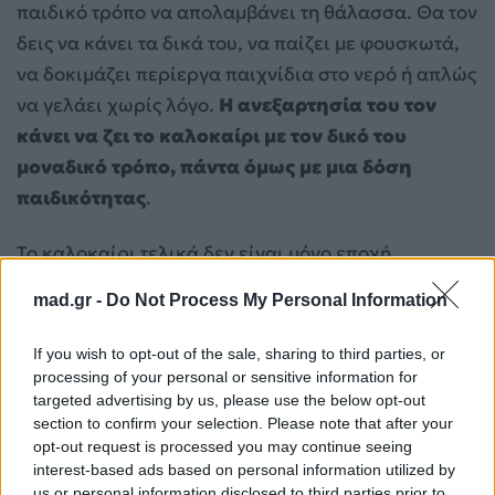
παιδικό τρόπο να απολαμβάνει τη θάλασσα. Θα τον
δεις να κάνει τα δικά του, να παίζει με φουσκωτά,
να δοκιμάζει περίεργα παιχνίδια στο νερό ή απλώς
να γελάει χωρίς λόγο.
Η ανεξαρτησία του τον
κάνει να ζει το καλοκαίρι με τον δικό του
μοναδικό τρόπο, πάντα όμως με μια δόση
παιδικότητας
.
Το καλοκαίρι τελικά δεν είναι μόνο εποχή
διακοπών, αλλά και μια υπενθύμιση να αφήνεις
mad.gr -
Do Not Process My Personal Information
λίγο χώρο μέσα σου για παιχνίδι, ανεμελιά και
αυθορμητισμό. Κάποια ζώδια το θυμούνται πιο
If you wish to opt-out of the sale, sharing to third parties, or
εύκολα από άλλα, αλλά όλοι λίγο-πολύ, μπροστά
processing of your personal or sensitive information for
targeted advertising by us, please use the below opt-out
στη θάλασσα, γινόμαστε ξανά παιδιά.
section to confirm your selection. Please note that after your
opt-out request is processed you may continue seeing
interest-based ads based on personal information utilized by
us or personal information disclosed to third parties prior to