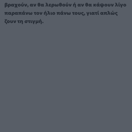
βραχούν, αν θα λερωθούν ή αν θα κάψουν λίγο
παραπάνω τον ήλιο πάνω τους, γιατί απλώς
ζουν τη στιγμή.