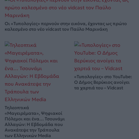
Οι «Τυπολογίες» περνούν στην εικόνα, έχοντας ως πρώτο
καλεσμένο στο νέο vidcast τον Παύλο Μαρινάκη
«Τυπολογίες» στο YouTube:
Ο Δήμος Βερύκιος ανοίγει
τα χαρτιά του – Vidcast
Τηλεοπτικά
«Μαγειρέματα», Ψηφιακοί
Πόλεμοι και ένα… Τσουνάμι
Αλλαγών: Η Εβδομάδα που
Ανακάτεψε την Τράπουλα
των Ελληνικών Media