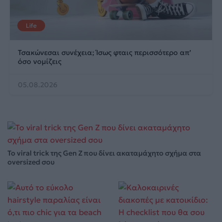
Life
Τσακώνεσαι συνέχεια; Ίσως φταις περισσότερο απ’
όσο νομίζεις
05.08.2026
Το viral trick της Gen Z που δίνει ακαταμάχητο σχήμα στα
oversized σου