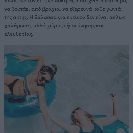
πολύ. Θα τον δεις να δοκιμάζει παιχνίδια στο νερό,
να βουτάει από βράχια, να εξερευνά κάθε γωνιά
της ακτής. Η θάλασσα για εκείνον δεν είναι απλώς
χαλάρωση, αλλά χώρος εξερεύνησης και
ελευθερίας.