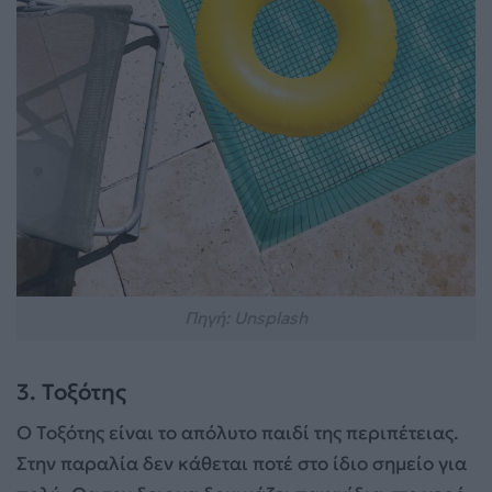
Πηγή: Unsplash
3. Τοξότης
Ο Τοξότης είναι το απόλυτο παιδί της περιπέτειας.
Στην παραλία δεν κάθεται ποτέ στο ίδιο σημείο για