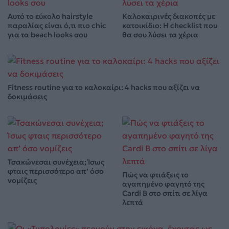
Αυτό το εύκολο hairstyle
Καλοκαιρινές διακοπές με
παραλίας είναι ό,τι πιο chic
κατοικίδιο: Η checklist που
για τα beach looks σου
θα σου λύσει τα χέρια
Fitness routine για το καλοκαίρι: 4 hacks που αξίζει να
δοκιμάσεις
Τσακώνεσαι συνέχεια; Ίσως
φταις περισσότερο απ’ όσο
Πώς να φτιάξεις το
νομίζεις
αγαπημένο φαγητό της
Cardi B στο σπίτι σε λίγα
λεπτά