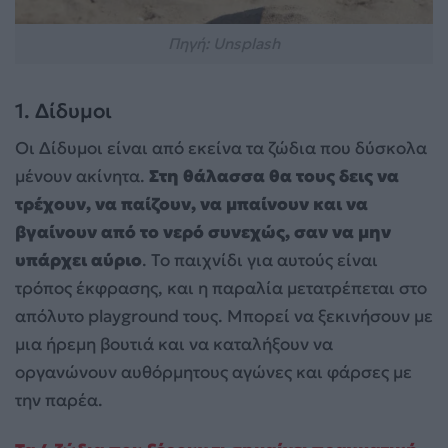
Πηγή: Unsplash
1. Δίδυμοι
Οι Δίδυμοι είναι από εκείνα τα ζώδια που δύσκολα
μένουν ακίνητα.
Στη θάλασσα θα τους δεις να
τρέχουν, να παίζουν, να μπαίνουν και να
βγαίνουν από το νερό συνεχώς, σαν να μην
υπάρχει αύριο
. Το παιχνίδι για αυτούς είναι
τρόπος έκφρασης, και η παραλία μετατρέπεται στο
απόλυτο playground τους. Μπορεί να ξεκινήσουν με
μια ήρεμη βουτιά και να καταλήξουν να
οργανώνουν αυθόρμητους αγώνες και φάρσες με
την παρέα.