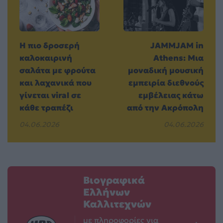
Η πιο δροσερή
JAMMJAM in
καλοκαιρινή
Athens: Μια
σαλάτα με φρούτα
μοναδική μουσική
και λαχανικά που
εμπειρία διεθνούς
γίνεται viral σε
εμβέλειας κάτω
κάθε τραπέζι
από την Ακρόπολη
04.06.2026
04.06.2026
Βιογραφικά
Ελλήνων
Καλλιτεχνών
με πληροφορίες για