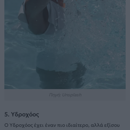
Πηγή: Unsplash
5. Υδροχόος
Ο Υδροχόος έχει έναν πιο ιδιαίτερο, αλλά εξίσου