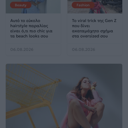
Beauty
Fashion
Αυτό το εύκολο
Το viral trick της Gen Z
hairstyle παραλίας
που δίνει
είναι ό,τι πιο chic για
ακαταμάχητο σχήμα
τα beach looks σου
στα oversized σου
06.08.2026
06.08.2026