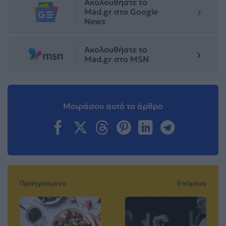
Ακολουθήστε το
Mad.gr στο Google
News
Ακολουθήστε το
Mad.gr στο MSN
Μοιράσου αυτό το άρθρο
Προηγούμενο
Επόμενο