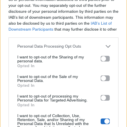
your opt-out. You may separately opt-out of the further
disclosure of your personal information by third parties on the
IAB’s list of downstream participants. This information may
also be disclosed by us to third parties on the
IAB’s List of
Downstream Participants
that may further disclose it to other
third parties.
Personal Data Processing Opt Outs
I want to opt-out of the Sharing of my
personal data.
Opted In
I want to opt-out of the Sale of my
Personal Data.
Opted In
I want to opt-out of processing my
Personal Data for Targeted Advertising.
Opted In
I want to opt-out of Collection, Use,
Retention, Sale, and/or Sharing of my
Personal Data that Is Unrelated with the