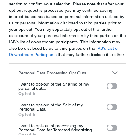
section to confirm your selection. Please note that after your
Μαρίνα Σάττι
ΣΥΝΑΥΛΙΑ
opt-out request is processed you may continue seeing
interest-based ads based on personal information utilized by
Ακολουθήστε το
us or personal information disclosed to third parties prior to
Mad.gr στο Google
your opt-out. You may separately opt-out of the further
News
disclosure of your personal information by third parties on the
IAB’s list of downstream participants. This information may
also be disclosed by us to third parties on the
IAB’s List of
Ακολουθήστε το
Downstream Participants
that may further disclose it to other
Mad.gr στο MSN
third parties.
Personal Data Processing Opt Outs
I want to opt-out of the Sharing of my
Μοιράσου αυτό το άρθρο
personal data.
Opted In
I want to opt-out of the Sale of my
Personal Data.
Opted In
I want to opt-out of processing my
Personal Data for Targeted Advertising.
Προηγούμενο
Επόμενο