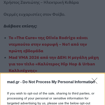
Χρήστος Ζαντιώτης – Ηλεκτρική Κιθάρα
Θερμές ευχαριστίες στον Φοίβο.
Διάβασε επίσης:
To «The Cure» της Olivia Rodrigo κάνει
ντεμπούτο στην κορυφή – No1 από την
πρώτη εβδομάδα
Mad VMA 2026 από την ΔΕΗ: Η μεγάλη μάχη
για τον τίτλο «Καλύτερος Hip Hop & Urban
Καλλιτέχνης»
Για σχόλια, μηνύματα ή φωτογραφικό υλικό
mad.gr -
Do Not Process My Personal Information
σχετικά με το
Mad.gr
, επισκεφτείτε μας στο
Facebook
, επικοινωνήστε μέσω
Twitter
ή
If you wish to opt-out of the sale, sharing to third parties, or
processing of your personal or sensitive information for
ακολουθήστε μας στο
Instagram
.
targeted advertising by us, please use the below opt-out