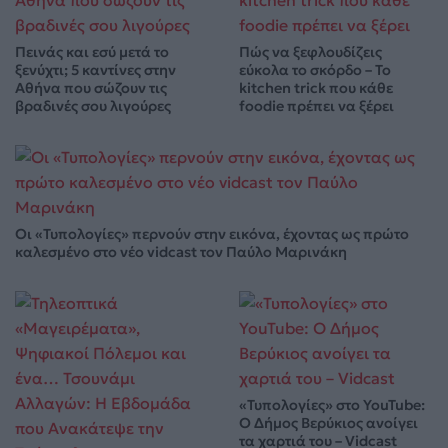
Πεινάς και εσύ μετά το
Πώς να ξεφλουδίζεις
ξενύχτι; 5 καντίνες στην
εύκολα το σκόρδο – Το
Αθήνα που σώζουν τις
kitchen trick που κάθε
βραδινές σου λιγούρες
foodie πρέπει να ξέρει
Οι «Τυπολογίες» περνούν στην εικόνα, έχοντας ως πρώτο
καλεσμένο στο νέο vidcast τον Παύλο Μαρινάκη
«Τυπολογίες» στο YouTube:
Ο Δήμος Βερύκιος ανοίγει
τα χαρτιά του – Vidcast