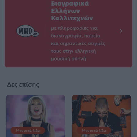
Βιογραφικά
Ελλήνων
Καλλιτεχνών
με πληροφορίες για
δισκογραφία, πορεία
και σημαντικές στιγμές
τους στην ελληνική
μουσική σκηνή
Δες επίσης
Μουσικά Νέα
Μουσικά Νέα