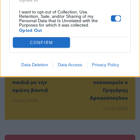
Opted In
I want to opt-out of Collection, Use,
Retention, Sale, and/or Sharing of my
Personal Data that Is Unrelated with the
Purposes for which it was collected.
Opted Out
CONFIRM
5 ζώδια που δεν
«Δεν έχω
μεγαλώνουν ποτέ
ξαναζήσει τέτοιο
Data Deletion
Data Access
Privacy Policy
στη θάλασσα –
πόνο»:
Γίνονται ξανά
Εσπευσμένα στο
παιδιά με την
νοσοκομείο ο
πρώτη βουτιά
Γρηγόρης
Αρναούτογλου
04.06.2026
04.06.2026