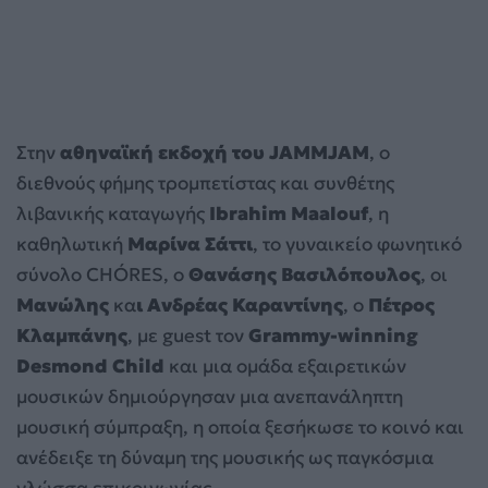
Στην
αθηναϊκή εκδοχή του JAMMJAM
, ο
διεθνούς φήμης τρομπετίστας και συνθέτης
λιβανικής καταγωγής
Ibrahim Maalouf
, η
καθηλωτική
Μαρίνα Σάττι
, το γυναικείο φωνητικό
σύνολο CHÓRES, ο
Θανάσης Βασιλόπουλος
, οι
Μανώλης
κα
ι Ανδρέας Καραντίνης
, ο
Πέτρος
Κλαμπάνης
, με guest τον
Grammy-winning
Desmond Child
και μια ομάδα εξαιρετικών
μουσικών δημιούργησαν μια ανεπανάληπτη
μουσική σύμπραξη, η οποία ξεσήκωσε το κοινό και
ανέδειξε τη δύναμη της μουσικής ως παγκόσμια