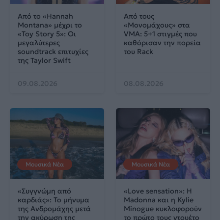
Από το «Hannah
Από τους
Montana» μέχρι το
«Μονομάχους» στα
«Toy Story 5»: Οι
VMA: 5+1 στιγμές που
μεγαλύτερες
καθόρισαν την πορεία
soundtrack επιτυχίες
του Rack
της Taylor Swift
09.08.2026
08.08.2026
Μουσικά Νέα
Μουσικά Νέα
«Συγγνώμη από
«Love sensation»: Η
καρδιάς»: Το μήνυμα
Madonna και η Kylie
της Ανδρομάχης μετά
Minogue κυκλοφορούν
την ακύρωση της
το πρώτο τους ντουέτο