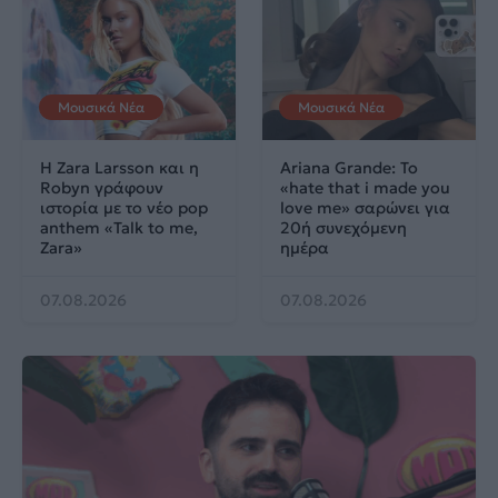
Μουσικά Νέα
Μουσικά Νέα
Η Zara Larsson και η
Ariana Grande: Το
Robyn γράφουν
«hate that i made you
ιστορία με το νέο pop
love me» σαρώνει για
anthem «Talk to me,
20ή συνεχόμενη
Zara»
ημέρα
07.08.2026
07.08.2026