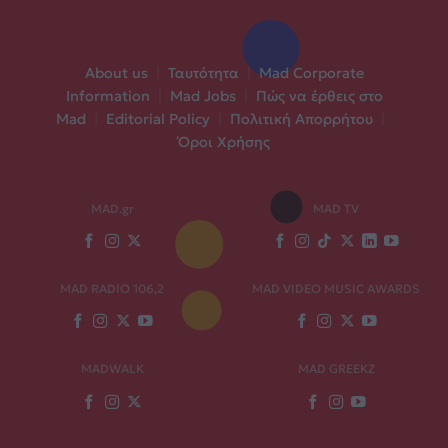
About us
|
Ταυτότητα
|
Mad Corporate
Information
|
Mad Jobs
|
Πώς να έρθεις στο
Mad
|
Editorial Policy
|
Πολιτική Απορρήτου
|
Όροι Χρήσης
MAD.gr
MAD TV
MAD RADIO 106,2
MAD VIDEO MUSIC AWARDS
MADWALK
MAD GREEKZ