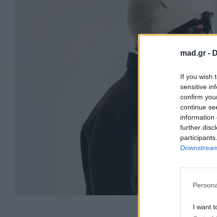
mad.gr -
D
If you wish 
sensitive in
confirm you
continue se
information 
further disc
participants
Downstream 
Persona
I want t