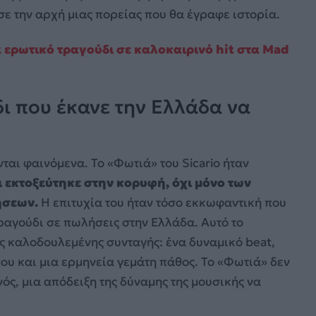
σε την αρχή μιας πορείας που θα έγραφε ιστορία.
 ερωτικό τραγούδι σε καλοκαιρινό hit στα Mad
δι που έκανε την Ελλάδα να
ται φαινόμενα. Το «Φωτιά» του Sicario ήταν
ι εκτοξεύτηκε στην κορυφή, όχι μόνο των
ήσεων.
Η επιτυχία του ήταν τόσο εκκωφαντική που
τραγούδι σε πωλήσεις στην Ελλάδα. Αυτό το
ας καλοδουλεμένης συνταγής: ένα δυναμικό beat,
ου και μια ερμηνεία γεμάτη πάθος. Το «Φωτιά» δεν
νός, μια απόδειξη της δύναμης της μουσικής να