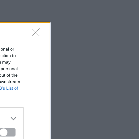
sonal or
ection to
ou may
 personal
out of the
 downstream
B’s List of