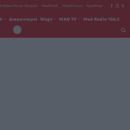
 Video Music Awards
MadWalk
Mad Forum
NyxDrop
ch
Διαγωνισμοί
Blogs
MAD TV
Mad Radio 106.2