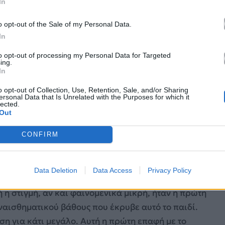
In
o opt-out of the Sale of my Personal Data.
In
to opt-out of processing my Personal Data for Targeted
ing.
In
o opt-out of Collection, Use, Retention, Sale, and/or Sharing
ersonal Data that Is Unrelated with the Purposes for which it
lected.
Out
CONFIRM
ταν ο Σαββόπουλος «έκλαιγε»
ρός Γιώργος. Μια εμφάνιση σε ένα τηλεοπτικό πλατό,
Data Deletion
Data Access
Privacy Policy
φια του ψυχή,
κατάφερε να συγκινήσει μέχρι
ή η στιγμή, αν και φαινομενικά μικρή, ήταν η πρώτη
ναισθηματικού βάθους που έκρυβε αυτό το παιδί.
η για κάτι μεγάλο. Αυτή η πρώτη επαφή με το