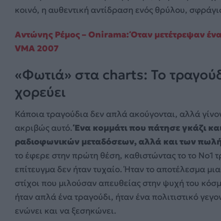
κοινό, η αυθεντική αντίδραση ενός θρύλου, σφράγι
Αντώνης Ρέμος – Onirama: Όταν μετέτρεψαν ένα
VMA 2007
«Φωτιά» στα charts: Το τραγού
χορεύει
Κάποια τραγούδια δεν απλά ακούγονται, αλλά γίνον
ακριβώς αυτό.
Ένα κομμάτι που πάτησε γκάζι κα
ραδιοφωνικών μεταδόσεων, αλλά και των πωλ
το έφερε στην πρώτη θέση, καθιστώντας το το Νο1 
επίτευγμα δεν ήταν τυχαίο. Ήταν το αποτέλεσμα μι
στίχοι που μιλούσαν απευθείας στην ψυχή του κόσμ
ήταν απλά ένα τραγούδι, ήταν ένα πολιτιστικό γεγο
ενώνει και να ξεσηκώνει.