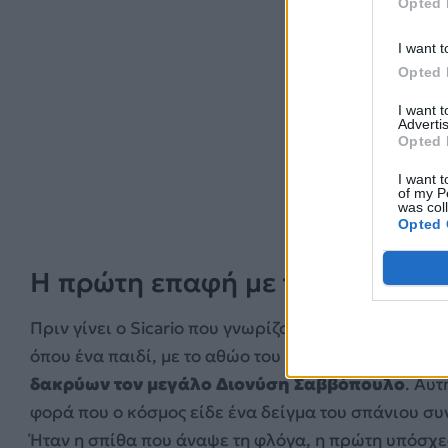
Opted 
I want t
Opted 
I want 
Advertis
Opted 
I want t
of my P
was col
Opted 
Η πρώτη επαφή με το κοινό: Ό
Πριν γίνει ο Sicario που γνωρίζουμε, υπήρχε ο μικ
όπου ένα παιδί, με το αθώο του βλέμμα και την ατό
δακρύων τον μεγάλο Διονύση Σαββόπουλο
. Αυτ
φορά που ο κόσμος είδε ένα δείγμα του σπάνιου συ
Ήταν η σπίθα που άναψε τη φλόγα, η πρώτη υπόσχεσ