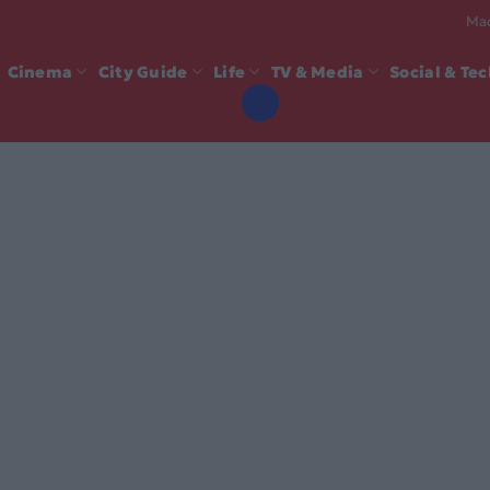
Mad
Cinema
City Guide
Life
TV & Media
Social & Te