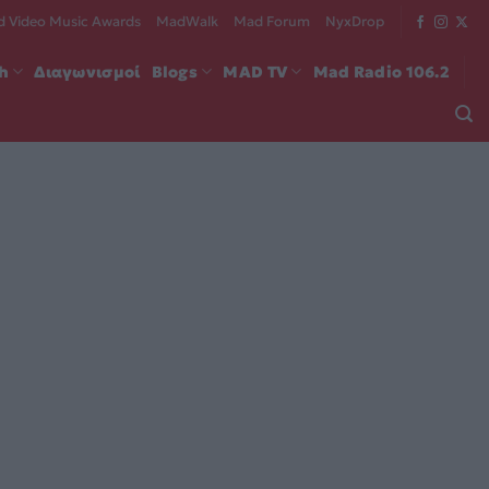
 Video Music Awards
MadWalk
Mad Forum
NyxDrop
ch
Διαγωνισμοί
Blogs
MAD TV
Mad Radio 106.2