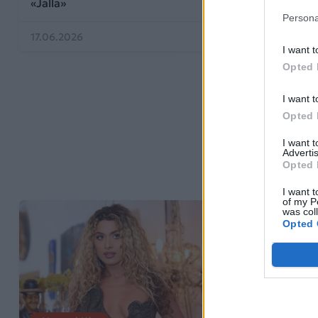
«Jalla»
Persona
17.06.2026
13.06.2026
I want t
Opted 
I want t
Opted 
I want 
Advertis
Opted 
I want t
of my P
was col
Opted 