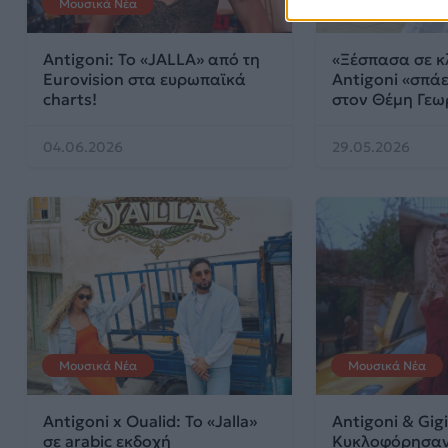
Μουσικά Νέα
Μουσικά Νέα
Antigoni: Το «JALLA» από τη
«Ξέσπασα σε κ
Eurovision στα ευρωπαϊκά
Antigoni «σπάε
charts!
στον Θέμη Γεω
04.06.2026
29.05.2026
Μουσικά Νέα
Μουσικά Νέα
Antigoni x Oualid: Το «Jalla»
Antigoni & Gigi
σε arabic εκδοχή
Κυκλοφόρησαν τ