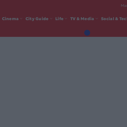
Mad
Cinema
City Guide
Life
TV & Media
Social & Te