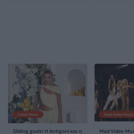
Celeb News
Mad Video Music
Sibling goals! Η Antigoni και η
Mad Video Mus