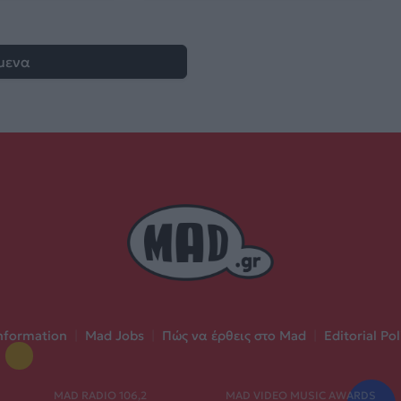
μενα
nformation
|
Mad Jobs
|
Πώς να έρθεις στο Mad
|
Editorial Pol
MAD RADIO 106,2
MAD VIDEO MUSIC AWARDS