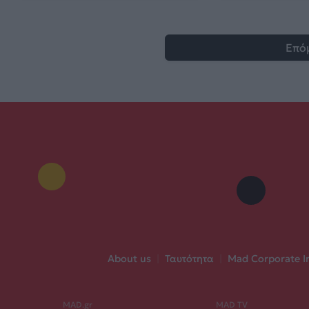
Επό
About us
|
Ταυτότητα
|
Mad Corporate I
MAD.gr
MAD TV