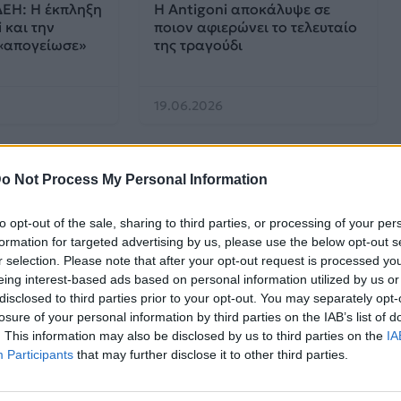
ΔΕΗ: Η έκπληξη
Η Antigoni αποκάλυψε σε
 και την
ποιον αφιερώνει το τελευταίο
 «απογείωσε»
της τραγούδι
19.06.2026
o Not Process My Personal Information
to opt-out of the sale, sharing to third parties, or processing of your per
formation for targeted advertising by us, please use the below opt-out s
r selection. Please note that after your opt-out request is processed y
eing interest-based ads based on personal information utilized by us or
disclosed to third parties prior to your opt-out. You may separately opt-
 Awards
Μουσικά Νέα
losure of your personal information by third parties on the IAB’s list of
. This information may also be disclosed by us to third parties on the
IA
ς πρόβες των
Η Antigoni βάζει άρωμα στο
Participants
that may further disclose it to other third parties.
για ένα act-
καλοκαίρι μας με το
ολοκαίνουργιο single «OUD»