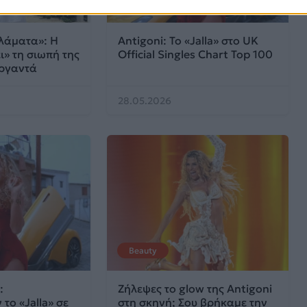
Μουσικά Νέα
λάματα»: Η
Antigoni: Το «Jalla» στο UK
ι» τη σιωπή της
Official Singles Chart Top 100
ργαντά
28.05.2026
Beauty
:
Ζήλεψες το glow της Antigoni
ο «Jalla» σε
στη σκηνή; Σου βρήκαμε την