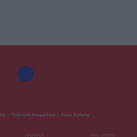
icy
|
Πολιτική Απορρήτου
|
Όροι Χρήσης
MADWALK
MAD GREEKZ