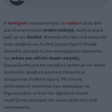
Η
Antigoni
επανασυστήνει το
«Jalla»
μέσα από
μία ολοκαίνουργια
arabic εκδοχή
, αυτή τη φορά
μαζί με τον
Oualid
, δίνοντας στο ήδη viral τραγούδι
έναν αραβικό και διεθνή χαρακτήρα.Ο Oualid
αποτελεί μία από τις πιο ανερχόμενες παρουσίες
της
urban και ethnic music σκηνής
,
ξεχωρίζοντας για τον μοναδικό τρόπο με τον οποίο
συνδυάζει αραβικά μουσικά στοιχεία με
σύγχρονους διεθνείς ήχους. Με έντονη
καλλιτεχνική ταυτότητα έχει καταφέρει να
δημιουργήσει το δικό του signature sound,
κερδίζοντας συνεχώς νέο κοινό μέσα από viral
κυκλοφορίες .