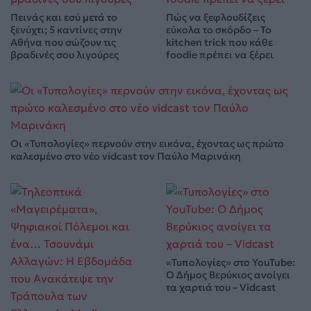
Πεινάς και εσύ μετά το
Πώς να ξεφλουδίζεις
ξενύχτι; 5 καντίνες στην
εύκολα το σκόρδο – Το
Αθήνα που σώζουν τις
kitchen trick που κάθε
βραδινές σου λιγούρες
foodie πρέπει να ξέρει
Οι «Τυπολογίες» περνούν στην εικόνα, έχοντας ως πρώτο
καλεσμένο στο νέο vidcast τον Παύλο Μαρινάκη
«Τυπολογίες» στο YouTube:
Ο Δήμος Βερύκιος ανοίγει
τα χαρτιά του – Vidcast