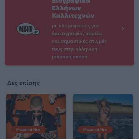
Βιογραφικά
Ελλήνων
Καλλιτεχνών
με πληροφορίες για
δισκογραφία, πορεία
και σημαντικές στιγμές
τους στην ελληνική
μουσική σκηνή
Δες επίσης
Μουσικά Νέα
Μουσικά Νέα