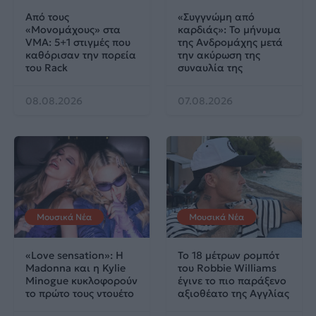
Από τους
«Συγγνώμη από
«Μονομάχους» στα
καρδιάς»: Το μήνυμα
VMA: 5+1 στιγμές που
της Ανδρομάχης μετά
καθόρισαν την πορεία
την ακύρωση της
του Rack
συναυλία της
08.08.2026
07.08.2026
Μουσικά Νέα
Μουσικά Νέα
«Love sensation»: Η
Το 18 μέτρων ρομπότ
Madonna και η Kylie
του Robbie Williams
Minogue κυκλοφορούν
έγινε το πιο παράξενο
το πρώτο τους ντουέτο
αξιοθέατο της Αγγλίας