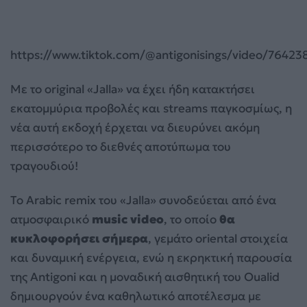
https://www.tiktok.com/@antigonisings/video/7642
Με το original «Jalla» να έχει ήδη κατακτήσει
εκατομμύρια προβολές και streams παγκοσμίως, η
νέα αυτή εκδοχή έρχεται να διευρύνει ακόμη
περισσότερο το διεθνές αποτύπωμα του
τραγουδιού!
Το Arabic remix του «Jalla» συνοδεύεται από ένα
ατμοσφαιρικό
music video
, το οποίο
θα
κυκλοφορήσει σήμερα
, γεμάτο oriental στοιχεία
και δυναμική ενέργεια, ενώ η εκρηκτική παρουσία
της Antigoni και η μοναδική αισθητική του Oualid
δημιουργούν ένα καθηλωτικό αποτέλεσμα με