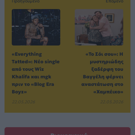
Προηγούμενο
Επόμενο
«Everything
«Το Σόι σου»: Η
Tatted»: Νέο single
μυστηριώδης
από τους Wiz
ξαδέρφη του
Khalifa και mgk
Βαγγέλη φέρνει
πριν το «Blog Era
αναστάτωση στο
Boyz»
«Χαμπέικο»
22.05.2026
22.05.2026