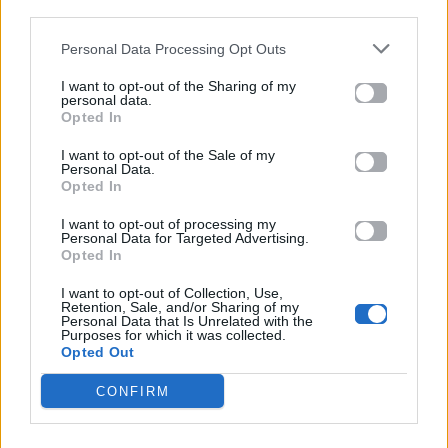
third parties.
Personal Data Processing Opt Outs
Μουσικά Νέα
Mad TV News
I want to opt-out of the Sharing of my
personal data.
Opted In
Ariana Grande: Το
Γιάννης Φακίνος: Η
«hate that i made you
άγνωστη ιστορία πίσω
I want to opt-out of the Sale of my
love me» σαρώνει για
από το «Λογαριασμό»
Personal Data.
20ή συνεχόμενη
της Κατερίνας Λιόλιου
Opted In
ημέρα
I want to opt-out of processing my
Personal Data for Targeted Advertising.
07.08.2026
06.08.2026
Opted In
I want to opt-out of Collection, Use,
Retention, Sale, and/or Sharing of my
Personal Data that Is Unrelated with the
Purposes for which it was collected.
Opted Out
CONFIRM