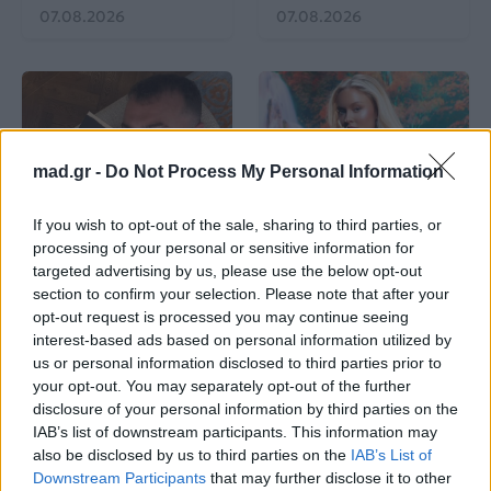
07.08.2026
07.08.2026
mad.gr -
Do Not Process My Personal Information
Μουσικά Νέα
Μουσικά Νέα
If you wish to opt-out of the sale, sharing to third parties, or
processing of your personal or sensitive information for
Sam Smith:
Η Zara Larsson και η
targeted advertising by us, please use the below opt-out
Επιστρέφει με το νέο
Robyn γράφουν
section to confirm your selection. Please note that after your
heartbreak anthem
ιστορία με το νέο pop
«When he’s gone»
anthem «Talk to me,
opt-out request is processed you may continue seeing
Zara»
interest-based ads based on personal information utilized by
us or personal information disclosed to third parties prior to
your opt-out. You may separately opt-out of the further
07.08.2026
07.08.2026
disclosure of your personal information by third parties on the
IAB’s list of downstream participants. This information may
also be disclosed by us to third parties on the
IAB’s List of
Downstream Participants
that may further disclose it to other