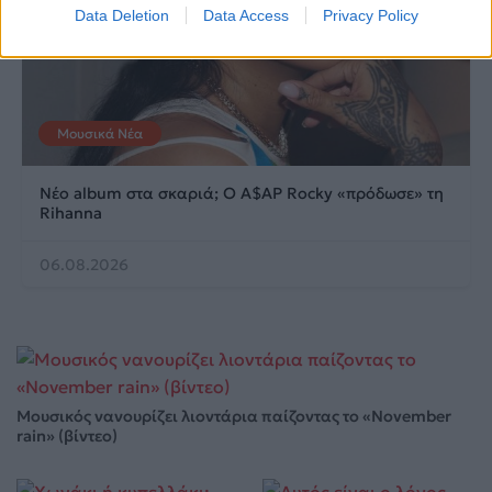
Data Deletion
Data Access
Privacy Policy
Μουσικά Νέα
Νέο album στα σκαριά; Ο A$AP Rocky «πρόδωσε» τη
Rihanna
06.08.2026
Μουσικός νανουρίζει λιοντάρια παίζοντας το «November
rain» (βίντεο)