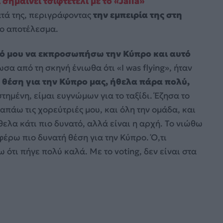
 σημαίνει τσιφτετέλι με το «Jalla»
ατά της, περιγράφοντας
την εμπειρία της στη
το αποτέλεσμα.
ρό μου να εκπροσωπήσω την Κύπρο και αυτό
σα από τη σκηνή ένιωθα ότι «I was flying», ήταν
θέση για την Κύπρο μας, ήθελα πάρα πολύ,
στημένη, είμαι ευγνώμων για το ταξίδι. Έζησα το
απάω τις χορεύτριές μου, και όλη την ομάδα, και
ήθελα κάτι πιο δυνατό, αλλά είναι η αρχή. Το νιώθω
φέρω πιο δυνατή θέση για την Κύπρο. Ό,τι
ότι πήγε πολύ καλά. Με το voting, δεν είναι στα