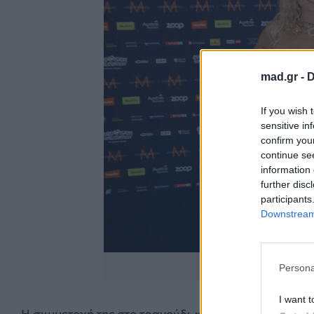
mad.gr -
D
If you wish 
sensitive in
confirm you
continue se
information 
further disc
participants
Downstream 
https://www.instagra
Persona
I want t