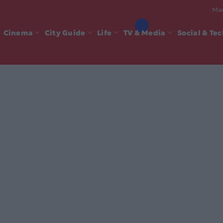
Mad
Cinema
City Guide
Life
TV & Media
Social & Te