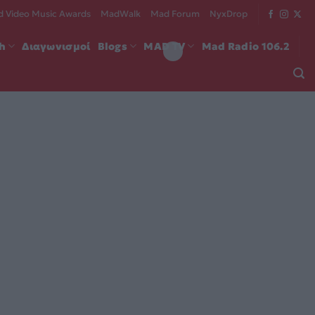
 Video Music Awards
MadWalk
Mad Forum
NyxDrop
ch
Διαγωνισμοί
Blogs
MAD TV
Mad Radio 106.2