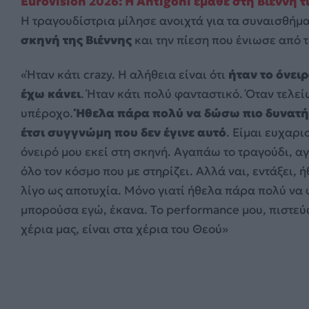
Eurovision 2026: Η Antigoni έμαθε στη Βιέννη τι
Η τραγουδίστρια μίλησε ανοιχτά για τα συναισθήμ
σκηνή της Βιέννης
και την πίεση που ένιωσε από 
«Ήταν κάτι crazy. Η αλήθεια είναι ότι
ήταν το όνει
έχω κάνει
. Ήταν κάτι πολύ φανταστικό. Όταν τελείω
υπέροχο.
Ήθελα πάρα πολύ να δώσω πιο δυνατή 
έτσι συγγνώμη που δεν έγινε αυτό
. Είμαι ευχαρι
όνειρό μου εκεί στη σκηνή. Αγαπάω το τραγούδι, αγ
όλο τον κόσμο που με στηρίζει. Αλλά ναι, εντάξει, 
λίγο ως αποτυχία. Μόνο γιατί ήθελα πάρα πολύ να 
μπορούσα εγώ, έκανα. Το performance μου, πιστεύω 
χέρια μας, είναι στα χέρια του Θεού»