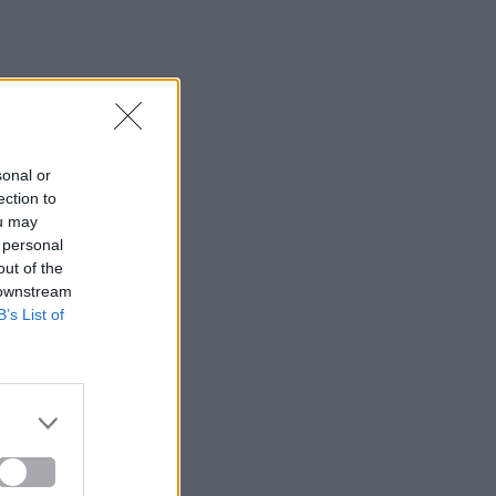
sonal or
ection to
ou may
 personal
out of the
 downstream
B’s List of