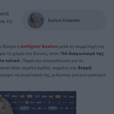
ματά
Ειρήνη Στόφυλα
αι τη
ν Κύπρο η
Antigoni Buxton
μετά τη συμμετοχή της
ε τη χώρα στη Βιέννη, στον 7
0ό διαγωνισμό της
λο τελικό
. Παρά την απογοήτευση για το
ακας ήταν γεμάτη αγάπη, σημαίες και
θερμή
κρύψει τη συγκίνησή της, μιλώντας για μια εμπειρία