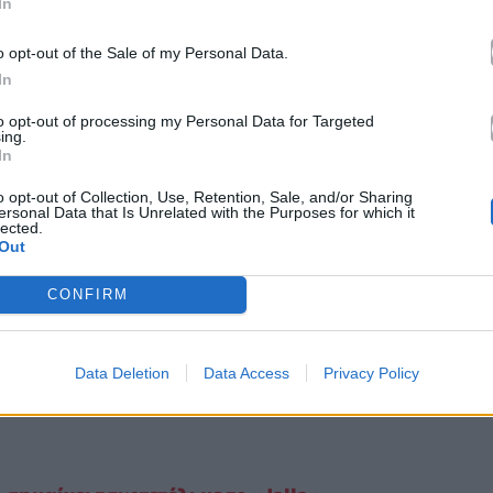
ίνη ένα μεγάλο προσωπικό όνειρο που έγινε
In
 υψηλή θέση που θα ήθελε, η Antigoni Buxton
o opt-out of the Sale of my Personal Data.
έχτηκε από την ομάδα της και το κοινό. Η στιγμή
In
ισθηματική πλευρά της εμπειρίας, με δάκρυα,
to opt-out of processing my Personal Data for Targeted
ing.
In
o opt-out of Collection, Use, Retention, Sale, and/or Sharing
ersonal Data that Is Unrelated with the Purposes for which it
lected.
Out
CONFIRM
Data Deletion
Data Access
Privacy Policy